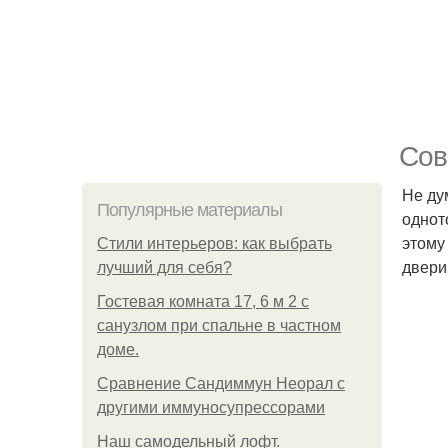
Сов
Не ду
Популярные материалы
однот
этому
Стили интерьеров: как выбрать
двери
лучший для себя?
Гостевая комната 17, 6 м 2 с
санузлом при спальне в частном
доме.
Сравнение Сандиммун Неорал с
другими иммуносупрессорами
Наш самодельный лофт.