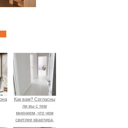
она
Как вам? Согласны
ли вы с тем
мнением, что чем
светлее квартира,
тем она уютнее?