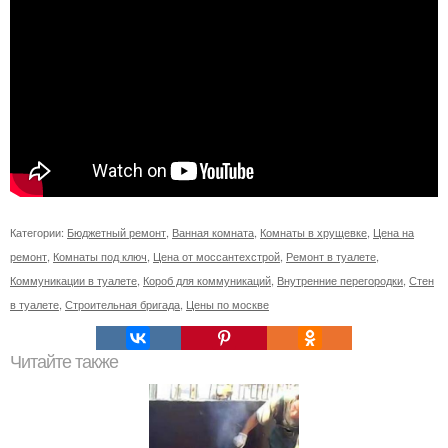
Категории:
Бюджетный ремонт
,
Ванная комната
,
Комнаты в хрущевке
,
Цена на
ремонт
,
Комнаты под ключ
,
Цена от моссантехстрой
,
Ремонт в туалете
,
Коммуникации в туалете
,
Короб для коммуникаций
,
Внутренние перегородки
,
Стен
в туалете
,
Строительная бригада
,
Цены по москве
Читайте также