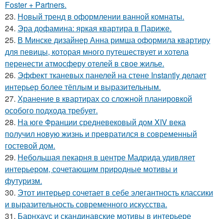
Foster + Partners.
23.
Новый тренд в оформлении ванной комнаты.
24.
Эра дофамина: яркая квартира в Париже.
25.
В Минске дизайнер Анна римша оформила квартиру
для певицы, которая много путешествует и хотела
перенести атмосферу отелей в свое жилье.
26.
Эффект тканевых панелей на стене Instantly делает
интерьер более тёплым и выразительным.
27.
Хранение в квартирах со сложной планировкой
особого подхода требует.
28.
На юге Франции средневековый дом XIV века
получил новую жизнь и превратился в современный
гостевой дом.
29.
Небольшая пекарня в центре Мадрида удивляет
интерьером, сочетающим природные мотивы и
футуризм.
30.
Этот интерьер сочетает в себе элегантность классики
и выразительность современного искусства.
31.
Барнхаус и скандинавские мотивы в интерьере