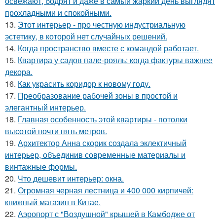
освежают, бодрят и даже в самый жаркий день выглядят
прохладными и спокойными.
13.
Этот интерьер - про честную индустриальную
эстетику, в которой нет случайных решений.
14.
Когда пространство вместе с командой работает.
15.
Квартира у садов пале-рояль: когда фактуры важнее
декора.
16.
Как украсить коридор к новому году.
17.
Преобразование рабочей зоны в простой и
элегантный интерьер.
18.
Главная особенность этой квартиры - потолки
высотой почти пять метров.
19.
Архитектор Анна скорик создала эклектичный
интерьер, объединив современные материалы и
винтажные формы.
20.
Что дешевит интерьер: окна.
21.
Огромная черная лестница и 400 000 кирпичей:
книжный магазин в Китае.
22.
Аэропорт с "Воздушной" крышей в Камбодже от