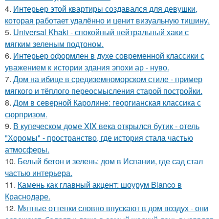
4.
Интерьер этой квартиры создавался для девушки,
которая работает удалённо и ценит визуальную тишину.
5.
Universal Khaki - спокойный нейтральный хаки с
мягким зеленым подтоном.
6.
Интерьер оформлен в духе современной классики с
уважением к истории здания эпохи ар - нуво.
7.
Дом на ибице в средиземноморском стиле - пример
мягкого и тёплого переосмысления старой постройки.
8.
Дом в северной Каролине: георгианская классика с
сюрпризом.
9.
В купеческом доме XIX века открылся бутик - отель
"Хоромы" - пространство, где история стала частью
атмосферы.
10.
Белый бетон и зелень: дом в Испании, где сад стал
частью интерьера.
11.
Камень как главный акцент: шоурум Blanco в
Краснодаре.
12.
Мятные оттенки словно впускают в дом воздух - они