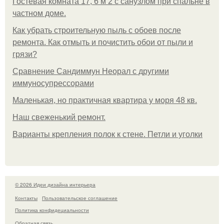
Гостевая комната 17, 6 м 2 с санузлом при спальне в
частном доме.
Как убрать строительную пыль с обоев после
ремонта. Как отмыть и почистить обои от пыли и
грязи?
Сравнение Сандиммун Неорал с другими
иммуносупрессорами
Маленькая, но практичная квартира у моря 48 кв.
Наш свеженький ремонт.
Варианты крепления полок к стене. Петли и уголки
© 2026 Идеи дизайна интерьера
Контакты
Пользовательское соглашение
Политика конфидециальности
Обратная связь