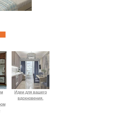
ым
Идеи для вашего
вдохновения.
ром
б