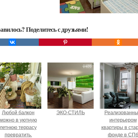
авилось? Поделитесь с друзьями!
Любой балкон
ЭКО-СТИЛЬ
Реализованн
можно в уютную
интерьером
летнюю террасу
квартиры в ста
превратить.
фонде в СП