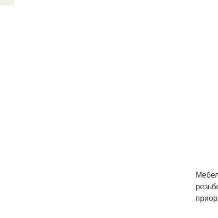
Мебел
резьб
приор