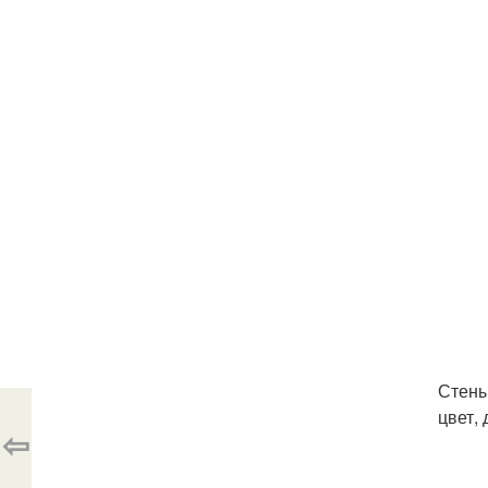
Стены
цвет,
⇦