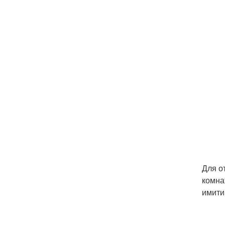
Для о
комна
имити