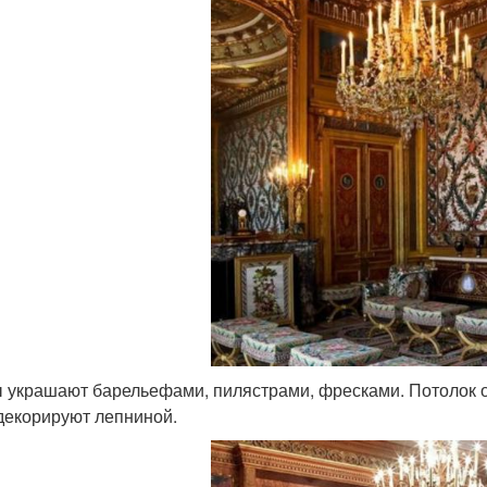
 украшают барельефами, пилястрами, фресками. Потолок о
 декорируют лепниной.