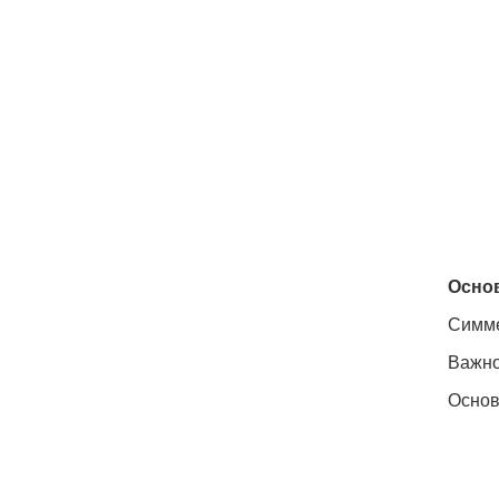
Осно
Симме
Важно
Основ