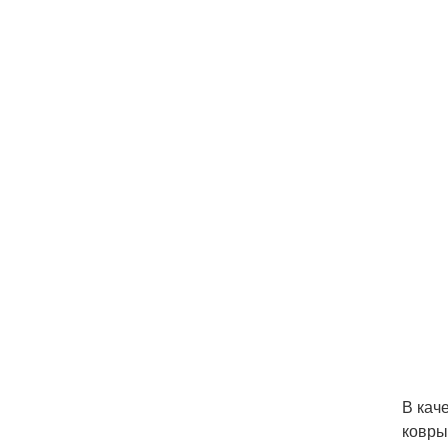
В кач
ковры