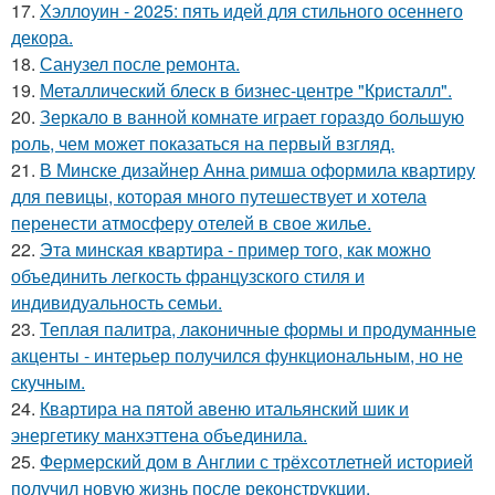
17.
Хэллоуин - 2025: пять идей для стильного осеннего
декора.
18.
Санузел после ремонта.
19.
Металлический блеск в бизнес-центре "Кристалл".
20.
Зеркало в ванной комнате играет гораздо большую
роль, чем может показаться на первый взгляд.
21.
В Минске дизайнер Анна римша оформила квартиру
для певицы, которая много путешествует и хотела
перенести атмосферу отелей в свое жилье.
22.
Эта минская квартира - пример того, как можно
объединить легкость французского стиля и
индивидуальность семьи.
23.
Теплая палитра, лаконичные формы и продуманные
акценты - интерьер получился функциональным, но не
скучным.
24.
Квартира на пятой авеню итальянский шик и
энергетику манхэттена объединила.
25.
Фермерский дом в Англии с трёхсотлетней историей
получил новую жизнь после реконструкции.