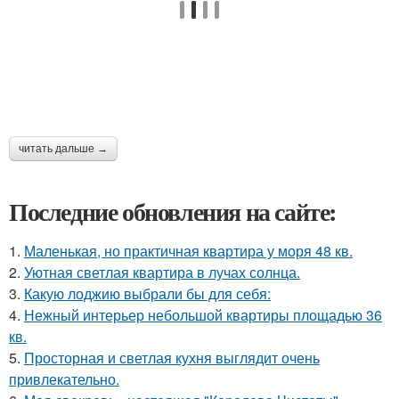
читать дальше →
Последние обновления на сайте:
1.
Маленькая, но практичная квартира у моря 48 кв.
2.
Уютная светлая квартира в лучах солнца.
3.
Какую лоджию выбрали бы для себя:
4.
Нежный интерьер небольшой квартиры площадью 36
кв.
5.
Просторная и светлая кухня выглядит очень
привлекательно.