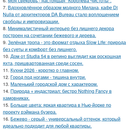
6.
Моя свекровь - настоящая "Королева Чистоты".
7.
Вдохновлённое образом модного Милана, кафе Di
Nulla от архитекторов DA Bureau стало воплощением
свободы и импровизации.
8.
Минималистичный интерьер без лишнего декора
построен на сочетании бежевого и дерева.
9.
Зелёная тропа - это формат отдыха Slow Life: природа
без суеты и комфорт без лишнего.
10.
Дом от Studia 54 в репино выглядит как роскошная
яхта, пришвартованная среди сосен.
11.
Кухни 2026 - коротко о главном.
12.
Город под ногами - тишина внутри.
13.
Маленький городской дом с характером.
14.
Природа + индастриал: бистро Nothing Fancy в
хамовниках.
15.
Больше цвета: яркая квартира в Нью-йорке по
проекту рэймана бузера.
16.
Бежево - серый - универсальный оттенок, который
идеально подходит для любой квартиры.