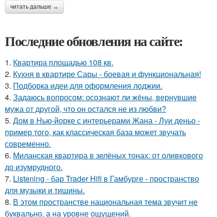
читать дальше →
Последние обновления на сайте:
1.
Квартира площадью 108 кв.
2.
Кухня в квартире Сары - боевая и функциональная!
3.
Подборка идеи для оформления лоджии.
4.
Задаюсь вопросом: осознают ли жёны, вернувшие
мужа от другой, что он остался не из любви?
5.
Дом в Нью-йорке с интерьерами Жана - Луи деньо -
пример того, как классическая база может звучать
современно.
6.
Миланская квартира в зелёных тонах: от оливкового
до изумрудного.
7.
Listening - бар Trader Hifi в Гамбурге - пространство
для музыки и тишины.
8.
В этом пространстве национальная тема звучит не
буквально, а на уровне ощущений.