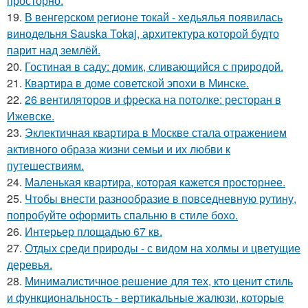
просторно.
19.
В венгерском регионе токай - хедьялья появилась
винодельня Sauska Tokaj, архитектура которой будто
парит над землёй.
20.
Гостиная в саду: домик, сливающийся с природой.
21.
Квартира в доме советской эпохи в Минске.
22.
26 вентиляторов и фреска на потолке: ресторан в
Ижевске.
23.
Эклектичная квартира в Москве стала отражением
активного образа жизни семьи и их любви к
путешествиям.
24.
Маленькая квартира, которая кажется просторнее.
25.
Чтобы внести разнообразие в повседневную рутину,
попробуйте оформить спальню в стиле бохо.
26.
Интерьер площадью 67 кв.
27.
Отдых среди природы - с видом на холмы и цветущие
деревья.
28.
Минималистичное решение для тех, кто ценит стиль
и функциональность - вертикальные жалюзи, которые