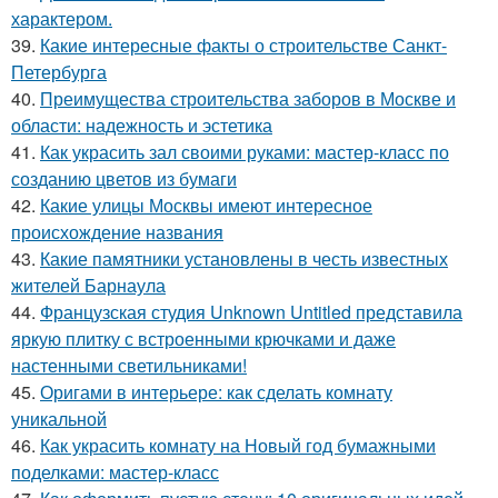
характером.
39.
Какие интересные факты о строительстве Санкт-
Петербурга
40.
Преимущества строительства заборов в Москве и
области: надежность и эстетика
41.
Как украсить зал своими руками: мастер-класс по
созданию цветов из бумаги
42.
Какие улицы Москвы имеют интересное
происхождение названия
43.
Какие памятники установлены в честь известных
жителей Барнаула
44.
Французская студия Unknown Untitled представила
яркую плитку с встроенными крючками и даже
настенными светильниками!
45.
Оригами в интерьере: как сделать комнату
уникальной
46.
Как украсить комнату на Новый год бумажными
поделками: мастер-класс