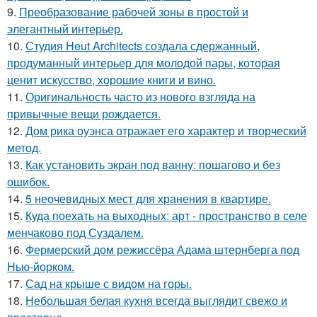
9.
Преобразование рабочей зоны в простой и
элегантный интерьер.
10.
Студия Heut Architects создала сдержанный,
продуманный интерьер для молодой пары, которая
ценит искусство, хорошие книги и вино.
11.
Оригинальность часто из нового взгляда на
привычные вещи рождается.
12.
Дом рика оуэнса отражает его характер и творческий
метод.
13.
Как установить экран под ванну: пошагово и без
ошибок.
14.
5 неочевидных мест для хранения в квартире.
15.
Куда поехать на выходных: арт - пространство в селе
менчаково под Суздалем.
16.
Фермерский дом режиссёра Адама штернберга под
Нью-йорком.
17.
Сад на крыше с видом на горы.
18.
Небольшая белая кухня всегда выглядит свежо и