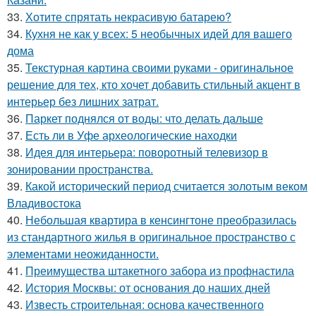
33.
Хотите спрятать некрасивую батарею?
34.
Кухня не как у всех: 5 необычных идей для вашего
дома
35.
Текстурная картина своими руками - оригинальное
решение для тех, кто хочет добавить стильный акцент в
интерьер без лишних затрат.
36.
Паркет поднялся от воды: что делать дальше
37.
Есть ли в Уфе археологические находки
38.
Идея для интерьера: поворотный телевизор в
зонировании пространства.
39.
Какой исторический период считается золотым веком
Владивостока
40.
Небольшая квартира в кенсингтоне преобразилась
из стандартного жилья в оригинальное пространство с
элементами неожиданности.
41.
Преимущества штакетного забора из профнастила
42.
История Москвы: от основания до наших дней
43.
Известь строительная: основа качественного