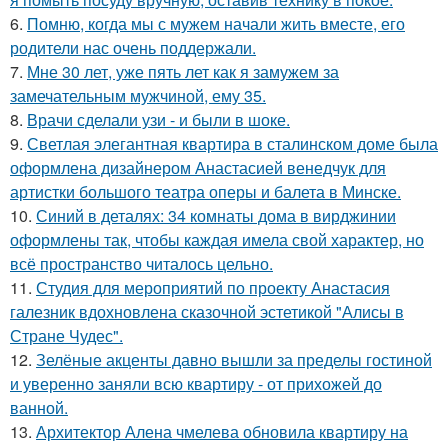
6.
Помню, когда мы с мужем начали жить вместе, его
родители нас очень поддержали.
7.
Мне 30 лет, уже пять лет как я замужем за
замечательным мужчиной, ему 35.
8.
Врачи сделали узи - и были в шоке.
9.
Светлая элегантная квартира в сталинском доме была
оформлена дизайнером Анастасией венедчук для
артистки большого театра оперы и балета в Минске.
10.
Синий в деталях: 34 комнаты дома в вирджинии
оформлены так, чтобы каждая имела свой характер, но
всё пространство читалось цельно.
11.
Студия для мероприятий по проекту Анастасия
галезник вдохновлена сказочной эстетикой "Алисы в
Стране Чудес".
12.
Зелёные акценты давно вышли за пределы гостиной
и уверенно заняли всю квартиру - от прихожей до
ванной.
13.
Архитектор Алена чмелева обновила квартиру на