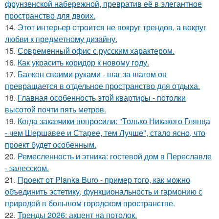
фрунзенской набережной, превратив её в элегантное
пространство для двоих.
14.
Этот интерьер строится не вокруг трендов, а вокруг
любви к предметному дизайну.
15.
Современный офис с русским характером.
16.
Как украсить коридор к новому году.
17.
Балкон своими руками - шаг за шагом он
превращается в отдельное пространство для отдыха.
18.
Главная особенность этой квартиры - потолки
высотой почти пять метров.
19.
Когда заказчики попросили: "Только Никакого Глянца
- чем Шершавее и Старее, тем Лучше", стало ясно, что
проект будет особенным.
20.
Ремесленность и этника: гостевой дом в Переславле
- залесском.
21.
Проект от Planka Buro - пример того, как можно
объединить эстетику, функциональность и гармонию с
природой в большом городском пространстве.
22.
Тренды 2026: акцент на потолок.