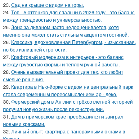
23.
Сад на крыше с видом на горы.
24.
Топ - 5 оттенков для спальни в 2026 году - это баланс
между трендовостью и универсальностью.
25.
Зона за диваном часто недооценивается, хотя
именно она может стать стильным акцентом гостиной.
26.
Классика, вдохновленная Петербургом, - изысканная,
но без излишней строгости.
27.
Крафтовый модернизм в интерьере - это баланс
между грубостью формы и теплом ручной работы.
28.
Очень выразительный проект для тех, кто любит
смелые решения.
29.
Квартира в Нью-йорке с видом на центральный парк
стала современным переосмыслением ар - деко.
30.
Фермерский дом в Англии с трёхсотлетней историей
получил новую жизнь после реконструкции.
31.
Дом в приморском крае преобразился и заиграл
новыми красками.
32.
Личный опыт: квартира с панорамными окнами в
Казани.