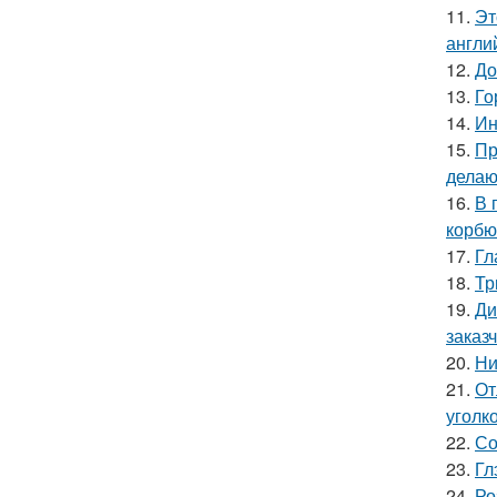
11.
Эт
англи
12.
До
13.
Го
14.
Ин
15.
Пр
делаю
16.
В 
корбю
17.
Гл
18.
Тр
19.
Ди
заказ
20.
Ни
21.
От
уголк
22.
Со
23.
Гл
24.
Ро