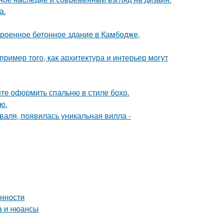
а.
троенное бетонное здание в Камбодже,
ример того, как архитектура и интерьер могут
те оформить спальню в стиле бохо.
ю.
валя, появилась уникальная вилла -
енности
а и нюансы