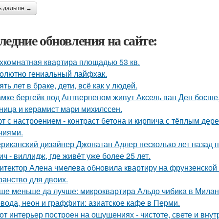
ь дальше →
ледние обновления на сайте:
хкомнатная квартира площадью 53 кв.
олютно гениальный лайфхак.
ять лет в браке, дети, всё как у людей.
амке бергейк под Антверпеном живут Аксель ван Ден босше,
ница и керамист мари михилссен.
т с настроением - контраст бетона и кирпича с тёплым де
ниями.
риканский дизайнер Джонатан Адлер несколько лет назад 
ич - виллидж, где живёт уже более 25 лет.
итектор Алена чмелева обновила квартиру на фрунзенской 
ранство для двоих.
ше меньше да лучше: микроквартира Альдо чибика в Милан
вода, неон и граффити: азиатское кафе в Перми.
от интерьер построен на ощущениях - чистоте, свете и вну