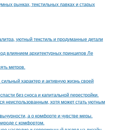
умных рынках, текстильных лавках и старых
алитра, уютный текстиль и продуманные детали
 под влиянием архитектурных принципов Ле
ять метров.
сильный характер и активную жизнь своей
спасти без сноса и капитальной перестройки.
тся неиспользованным, хотя может стать уютным
вычурности, а о комфорте и чувстве меры.
природе с комфортом.
ьное наследие и современный взгляд на дизайн.