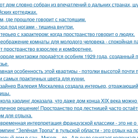
от дом словно собран из впечатлений о дальних странах, ш
йских коттеджах.
м, где прошлое говорит с настоящим.
род под ногами - тишина внутри.
терьер с характером: когда пространство говорит о людях.
еображение комнаты для молодого человека - спокойная п
т пространство взрослее и комфортнее.
городе монтаржи продаётся особняк 1929 года, созданный
зье.
авная особенность этой квартиры - потолки высотой почти п
и самых практичных цвета для кухни.
зайнер Валерия Москалева создала интерьер, отражающий 
чицы.
кола хардинг доказала, что даже дом конца XIX века можно 
личное решение! Пространство под лестницей часто остаё
ом для отдыха.
временная интерпретация французской классики - это не о 
эмпинг "Зелёная Тропа" в тульской области - это отдых на 
зовый дом в сан - Мигель - де - Альенде сочетает колониал