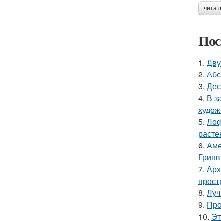
читат
Пос
1.
Дву
2.
Абс
3.
Дес
4.
В з
худож
5.
Лоф
расте
6.
Аме
Гринв
7.
Арх
прост
8.
Луч
9.
Про
10.
Эт