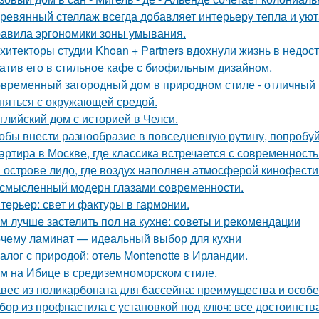
ревянный стеллаж всегда добавляет интерьеру тепла и уют
авила эргономики зоны умывания.
хитекторы студии Khoan + Partners вдохнули жизнь в недос
атив его в стильное кафе с биофильным дизайном.
временный загородный дом в природном стиле - отличный п
няться с окружающей средой.
глийский дом с историей в Челси.
обы внести разнообразие в повседневную рутину, попробуй
артира в Москве, где классика встречается с современность
 острове лидо, где воздух наполнен атмосферой кинофести
смысленный модерн глазами современности.
терьер: свет и фактуры в гармонии.
м лучше застелить пол на кухне: советы и рекомендации
чему ламинат — идеальный выбор для кухни
алог с природой: отель Montenotte в Ирландии.
м на Ибице в средиземноморском стиле.
вес из поликарбоната для бассейна: преимущества и особ
бор из профнастила с установкой под ключ: все достоинств