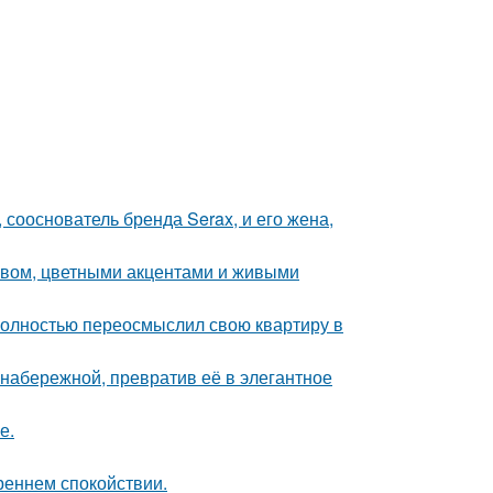
 сооснователь бренда Serax, и его жена,
ревом, цветными акцентами и живыми
полностью переосмыслил свою квартиру в
набережной, превратив её в элегантное
е.
треннем спокойствии.