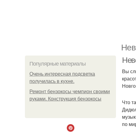
Нев
Нев
Популярные материалы
Вы сл
Очень интересная подсветка
красо
получилась в кухне.
Новго
Ремонт бензокосы чемпион своими
руками. Конструкция бензокосы
Что т
Дидюл
музык
по ми