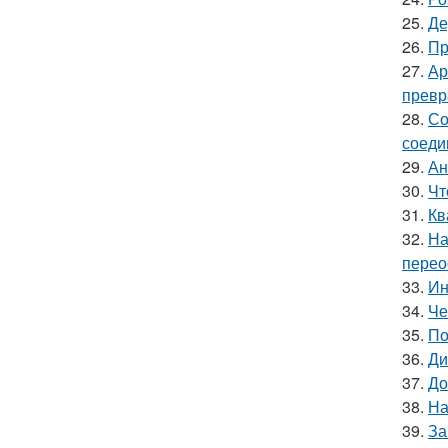
25.
Де
26.
Пр
27.
Ар
превр
28.
Со
соеди
29.
Ан
30.
Чт
31.
Кв
32.
На
перео
33.
Ин
34.
Че
35.
По
36.
Ди
37.
До
38.
На
39.
За