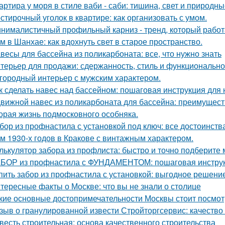
артира у моря в стиле ваби - саби: тишина, свет и природны
стирочный уголок в квартире: как организовать с умом.
нималистичный профильный карниз - тренд, который работа
м в Шанхае: как вдохнуть свет в старое пространство.
весы для бассейна из поликарбоната: все, что нужно знать
терьер для продажи: сдержанность, стиль и функционально
городный интерьер с мужским характером.
к сделать навес над бассейном: пошаговая инструкция дл
вижной навес из поликарбоната для бассейна: преимущест
орая жизнь подмосковного особняка.
бор из профнастила с установкой под ключ: все достоинств
м 1930-х годов в Кракове с винтажным характером.
лькулятор забора из профлиста: быстро и точно подберите
БОР из профнастила с ФУНДАМЕНТОМ: пошаговая инструк
пить забор из профнастила с установкой: выгодное решени
тересные факты о Москве: что вы не знали о столице
кие основные достопримечательности Москвы стоит посмот
зыв о гранулированной извести Стройторгсервис: качество
весть строительная: основа качественного строительства