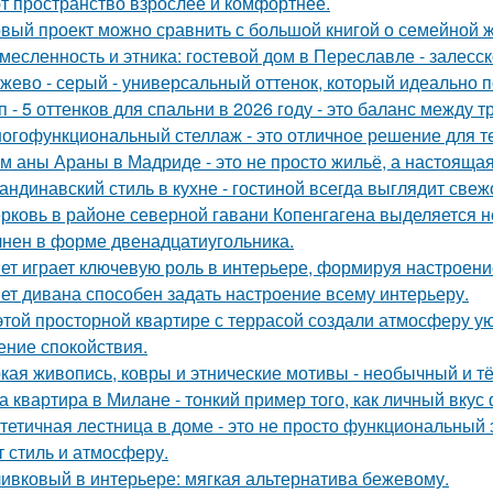
т пространство взрослее и комфортнее.
вый проект можно сравнить с большой книгой о семейной жи
месленность и этника: гостевой дом в Переславле - залесск
жево - серый - универсальный оттенок, который идеально 
п - 5 оттенков для спальни в 2026 году - это баланс между
огофункциональный стеллаж - это отличное решение для тех,
м аны Араны в Мадриде - это не просто жильё, а настояща
андинавский стиль в кухне - гостиной всегда выглядит свеж
рковь в районе северной гавани Копенгагена выделяется н
нен в форме двенадцатиугольника.
ет играет ключевую роль в интерьере, формируя настроени
ет дивана способен задать настроение всему интерьеру.
этой просторной квартире с террасой создали атмосферу ую
ние спокойствия.
кая живопись, ковры и этнические мотивы - необычный и т
а квартира в Милане - тонкий пример того, как личный вку
тетичная лестница в доме - это не просто функциональный 
т стиль и атмосферу.
ивковый в интерьере: мягкая альтернатива бежевому.