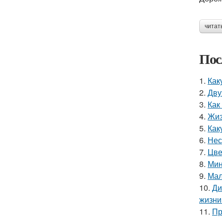
читат
Пос
1.
Как
2.
Дву
3.
Как
4.
Жиз
5.
Как
6.
Нес
7.
Цве
8.
Мин
9.
Мал
10.
Ди
жизни
11.
Пр