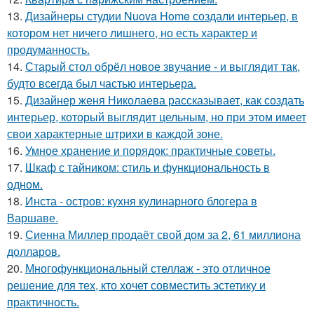
13.
Дизайнеры студии Nuova Home создали интерьер, в
котором нет ничего лишнего, но есть характер и
продуманность.
14.
Старый стол обрёл новое звучание - и выглядит так,
будто всегда был частью интерьера.
15.
Дизайнер женя Николаева рассказывает, как создать
интерьер, который выглядит цельным, но при этом имеет
свои характерные штрихи в каждой зоне.
16.
Умное хранение и порядок: практичные советы.
17.
Шкаф с тайником: стиль и функциональность в
одном.
18.
Инста - остров: кухня кулинарного блогера в
Варшаве.
19.
Сиенна Миллер продаёт свой дом за 2, 61 миллиона
долларов.
20.
Многофункциональный стеллаж - это отличное
решение для тех, кто хочет совместить эстетику и
практичность.