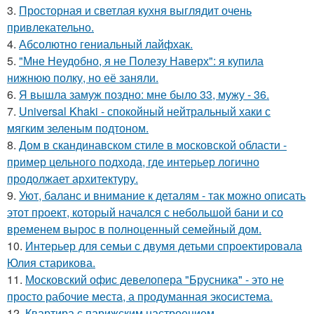
3.
Просторная и светлая кухня выглядит очень
привлекательно.
4.
Абсолютно гениальный лайфхак.
5.
"Мне Неудобно, я не Полезу Наверх": я купила
нижнюю полку, но её заняли.
6.
Я вышла замуж поздно: мне было 33, мужу - 36.
7.
Universal Khaki - спокойный нейтральный хаки с
мягким зеленым подтоном.
8.
Дом в скандинавском стиле в московской области -
пример цельного подхода, где интерьер логично
продолжает архитектуру.
9.
Уют, баланс и внимание к деталям - так можно описать
этот проект, который начался с небольшой бани и со
временем вырос в полноценный семейный дом.
10.
Интерьер для семьи с двумя детьми спроектировала
Юлия старикова.
11.
Московский офис девелопера "Брусника" - это не
просто рабочие места, а продуманная экосистема.
12.
Квартира с парижским настроением.