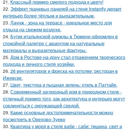
21.
Классный пример смелого подхода к цвету!
22.
Эффект тканевых панелей на стене Instantly делает
интерьер более тёплым и выразительным.
23.
Лаунж - зона на террасе - идеальное место для
отдыха на свежем воздухе.
24.
Бутик итальянской одежды в Тюмени оформлен в
спокойной палитре с акцентом на натуральные
материалы и выразительные фактуры.
25.
Дом в Ростове-на-дону стал отражением творческого
подхода и личного стиля хозяйки.
26.
26 вентиляторов и фреска на потолке: ресторан в
Ижевске.
27.
Цвет, текстура и пышная зелень: отель в Паттайе.
28.
Современный загородный дом в природном стиле -
отличный пример того, как архитектура и интерьер могут
соединяться с окружающей средой.
29.
Какие основные достопримечательности можно
посмотреть в Орехово-Зуево
30.
Квартира у моря в стиле ваби - саби: тишина, свет и