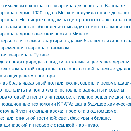
ксимализм и контрасты: квартира для юриста в Варшаве.
артира в доме 1929 года в Москве получила новое дыхание
артира в Нью-йорке с видом на центральный парк стала с
а спальня после обновления выглядит свежо и гармонично.
артира в доме советской эпохи в Минске.
терьер с историей: квартира в здании бывшего сахарного 
временная квартира с камином.
кая квартира в Турине.
дых среди природы - с видом на холмы и цветущие деревья
 однокомнатной квартиры во второсортной панельке удалос
и и ощущением простора.
к выбрать идеальный пол для кухни: советы и рекомендаци
о постелить на пол в кухне: основные варианты и советы
рракотовый оттенок в интерьере: стильное решение для гос
новационные технологии KRATA: шаг в будущее химическ
сточный уют и скандинавская простота в одном доме.
ея для стильной гостиной: свет, фактуры и баланс.
андинавский интерьер с отсылкой к ар - нуво.