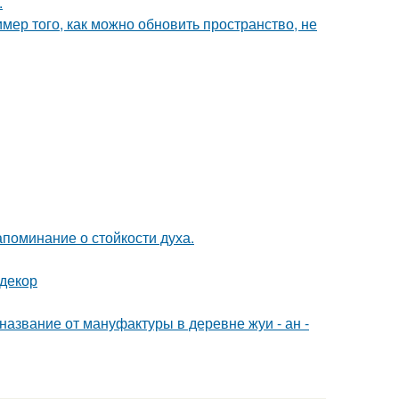
.
мер того, как можно обновить пространство, не
апоминание о стойкости духа.
 декор
название от мануфактуры в деревне жуи - ан -