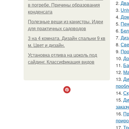
2.
Два
в погребе. Причины образования
3.
Uni
конденсата
4.
Дом
Полезные вещи из канистры. Идеи
5.
Пен
для практичных садоводов
6.
Бел
7.
Диз
3 на 4 комната. Дизайн спальни 9 кв
8.
Све
м. Цвет и дизайн.
9.
Про
Установка отлива на цоколь под
10.
До
сайдинг. Классификация видов
11.
Ба
12.
Ма
13.
Ди
пробл
14.
Ск
15.
Ди
заказ
16.
Пр
приро
17.
Тр