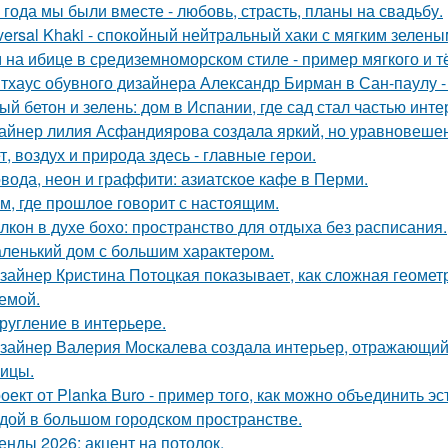
 года мы были вместе - любовь, страсть, планы на свадьбу.
versal Khaki - спокойный нейтральный хаки с мягким зелен
 на ибице в средиземноморском стиле - пример мягкого и 
тхаус обувного дизайнера Александр Бирман в Сан-паулу - 
ый бетон и зелень: дом в Испании, где сад стал частью инте
айнер лилия Асфандиярова создала яркий, но уравновешен
т, воздух и природа здесь - главные герои.
вода, неон и граффити: азиатское кафе в Перми.
м, где прошлое говорит с настоящим.
лкон в духе бохо: пространство для отдыха без расписания.
ленький дом с большим характером.
зайнер Кристина Потоцкая показывает, как сложная геомет
емой.
ругление в интерьере.
зайнер Валерия Москалева создала интерьер, отражающий 
чицы.
оект от Planka Buro - пример того, как можно объединить э
дой в большом городском пространстве.
енды 2026: акцент на потолок.