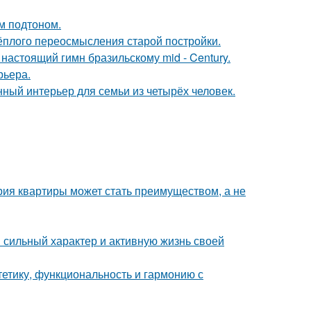
ым подтоном.
тёплого переосмысления старой постройки.
настоящий гимн бразильскому mid - Century.
рьера.
ный интерьер для семьи из четырёх человек.
рия квартиры может стать преимуществом, а не
сильный характер и активную жизнь своей
стетику, функциональность и гармонию с