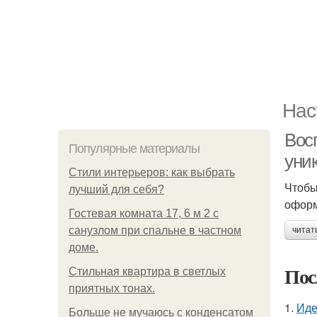
Нас
Вос
Популярные материалы
уни
Стили интерьеров: как выбрать
Чтобы
лучший для себя?
оформ
Гостевая комната 17, 6 м 2 с
санузлом при спальне в частном
читат
доме.
Пос
Стильная квартира в светлых
приятных тонах.
1.
Иде
Больше не мучаюсь с конденсатом