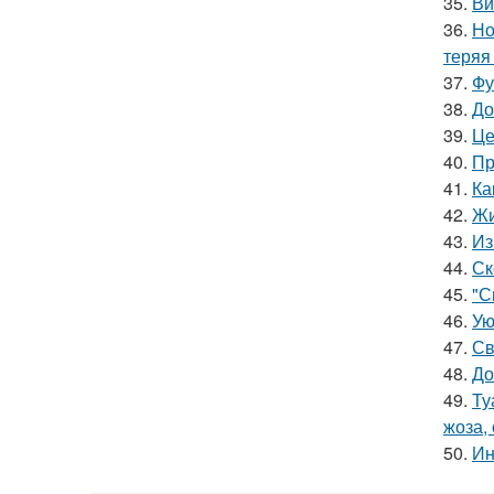
35.
Ви
36.
Но
теряя
37.
Фу
38.
До
39.
Це
40.
Пр
41.
Ка
42.
Жи
43.
Из
44.
Ск
45.
"С
46.
Ую
47.
Св
48.
До
49.
Ту
жоза,
50.
Ин