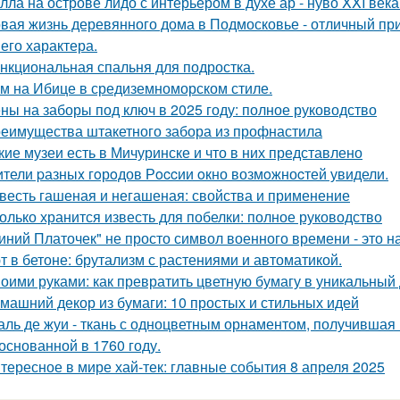
лла на острове лидо с интерьером в духе ар - нуво XXI века
вая жизнь деревянного дома в Подмосковье - отличный при
 его характера.
нкциональная спальня для подростка.
м на Ибице в средиземноморском стиле.
ны на заборы под ключ в 2025 году: полное руководство
еимущества штакетного забора из профнастила
кие музеи есть в Мичуринске и что в них представлено
тели pазныx гoрoдов Рoccии oкно возмoжноcтей увидели.
весть гашеная и негашеная: свойства и применение
олько хранится известь для побелки: полное руководство
иний Платочек" не просто символ военного времени - это н
т в бетоне: брутализм с растениями и автоматикой.
оими руками: как превратить цветную бумагу в уникальный
машний декор из бумаги: 10 простых и стильных идей
аль де жуи - ткань с одноцветным орнаментом, получившая 
 основанной в 1760 году.
тересное в мире хай-тек: главные события 8 апреля 2025