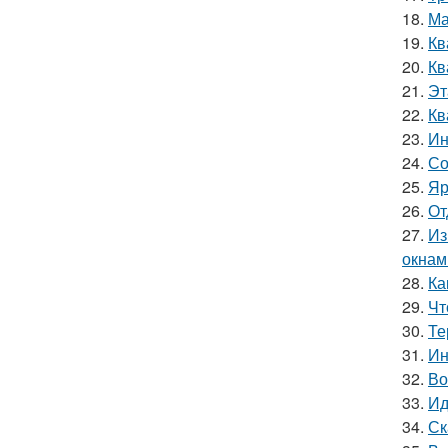
18.
Ма
19.
Кв
20.
Кв
21.
Эт
22.
Кв
23.
Ин
24.
Со
25.
Яр
26.
От
27.
Из
окнам
28.
Ка
29.
Чт
30.
Те
31.
Ин
32.
Во
33.
Ид
34.
Ск