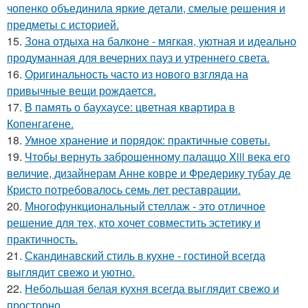
чопенко объединила яркие детали, смелые решения и
предметы с историей.
15.
Зона отдыха на балконе - мягкая, уютная и идеально
продуманная для вечерних пауз и утреннего света.
16.
Оригинальность часто из нового взгляда на
привычные вещи рождается.
17.
В память о баухаусе: цветная квартира в
Копенгагене.
18.
Умное хранение и порядок: практичные советы.
19.
Чтобы вернуть заброшенному палаццо Xiii века его
величие, дизайнерам Анне ковре и Фредерику тубау де
Кристо потребовалось семь лет реставрации.
20.
Многофункциональный стеллаж - это отличное
решение для тех, кто хочет совместить эстетику и
практичность.
21.
Скандинавский стиль в кухне - гостиной всегда
выглядит свежо и уютно.
22.
Небольшая белая кухня всегда выглядит свежо и
просторно.