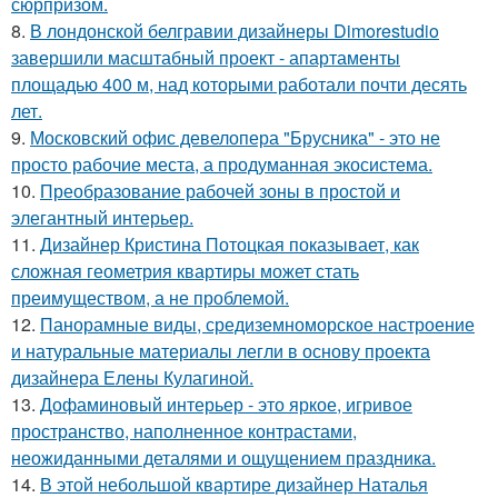
сюрпризом.
8.
В лондонской белгравии дизайнеры Dimorestudio
завершили масштабный проект - апартаменты
площадью 400 м, над которыми работали почти десять
лет.
9.
Московский офис девелопера "Брусника" - это не
просто рабочие места, а продуманная экосистема.
10.
Преобразование рабочей зоны в простой и
элегантный интерьер.
11.
Дизайнер Кристина Потоцкая показывает, как
сложная геометрия квартиры может стать
преимуществом, а не проблемой.
12.
Панорамные виды, средиземноморское настроение
и натуральные материалы легли в основу проекта
дизайнера Елены Кулагиной.
13.
Дофаминовый интерьер - это яркое, игривое
пространство, наполненное контрастами,
неожиданными деталями и ощущением праздника.
14.
В этой небольшой квартире дизайнер Наталья