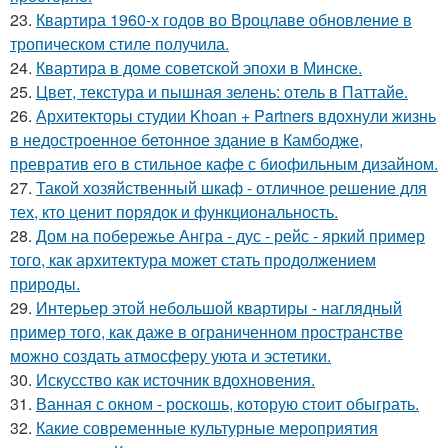
23.
Квартира 1960-х годов во Вроцлаве обновление в
тропическом стиле получила.
24.
Квартира в доме советской эпохи в Минске.
25.
Цвет, текстура и пышная зелень: отель в Паттайе.
26.
Архитекторы студии Khoan + Partners вдохнули жизнь
в недостроенное бетонное здание в Камбодже,
превратив его в стильное кафе с биофильным дизайном.
27.
Такой хозяйственный шкаф - отличное решение для
тех, кто ценит порядок и функциональность.
28.
Дом на побережье Ангра - дус - рейс - яркий пример
того, как архитектура может стать продолжением
природы.
29.
Интерьер этой небольшой квартиры - наглядный
пример того, как даже в ограниченном пространстве
можно создать атмосферу уюта и эстетики.
30.
Искусство как источник вдохновения.
31.
Ванная с окном - роскошь, которую стоит обыграть.
32.
Какие современные культурные мероприятия