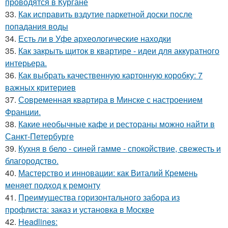
проводятся в Кургане
33.
Как исправить вздутие паркетной доски после
попадания воды
34.
Есть ли в Уфе археологические находки
35.
Как закрыть щиток в квартире - идеи для аккуратного
интерьера.
36.
Как выбрать качественную картонную коробку: 7
важных критериев
37.
Современная квартира в Минске с настроением
Франции.
38.
Какие необычные кафе и рестораны можно найти в
Санкт-Петербурге
39.
Кухня в бело - синей гамме - спокойствие, свежесть и
благородство.
40.
Мастерство и инновации: как Виталий Кремень
меняет подход к ремонту
41.
Преимущества горизонтального забора из
профлиста: заказ и установка в Москве
42.
Headlines: