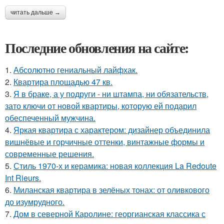
читать дальше →
Последние обновления на сайте:
1.
Абсолютно гениальный лайфхак.
2.
Квартира площадью 47 кв.
3.
Я в браке, а у подруги - ни штампа, ни обязательств,
зато ключи от новой квартиры, которую ей подарил
обеспеченный мужчина.
4.
Яркая квартира с характером: дизайнер объединила
вишнёвые и горчичные оттенки, винтажные формы и
современные решения.
5.
Стиль 1970-х и керамика: новая коллекция La Redoute
Int Rieurs.
6.
Миланская квартира в зелёных тонах: от оливкового
до изумрудного.
7.
Дом в северной Каролине: георгианская классика с