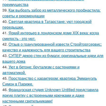
преимущества
39.
Как выбрать забор из металлического профнастила:
советы и рекомендации
40.
Светлая квартира в Татарстане: уют городской
передышки.
41.
Яркий интерьер в лондонском доме XIX века: когда
смелость - это уют.
42.
Отзыв о гранулированной извести Стройторгсервис:
качество и надежность для вашего строительства
43.
СУПЕР декор стен из бумаги: оригинальные идеи для
вашего дома
44.
Уют в бетоне: брутализм с растениями и
автоматикой.
45.
Пространство с характером: квартира Эммануэль
Симон в Париже.
46.
Французская студия Unknown Untitled представила
яркую плитку с встроенными крючками и даже
настенными светильниками!