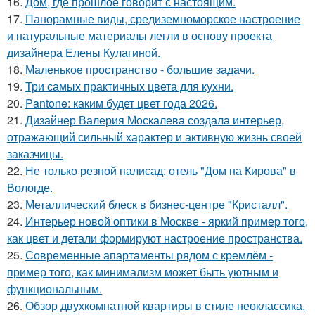
16.
Дом, где прошлое говорит с настоящим.
17.
Панорамные виды, средиземноморское настроение
и натуральные материалы легли в основу проекта
дизайнера Елены Кулагиной.
18.
Маленькое пространство - большие задачи.
19.
Три самых практичных цвета для кухни.
20.
Pantone: каким будет цвет года 2026.
21.
Дизайнер Валерия Москалева создала интерьер,
отражающий сильный характер и активную жизнь своей
заказчицы.
22.
Не только резной палисад: отель "Дом на Кирова" в
Вологде.
23.
Металлический блеск в бизнес-центре "Кристалл".
24.
Интерьер новой оптики в Москве - яркий пример того,
как цвет и детали формируют настроение пространства.
25.
Современные апартаменты рядом с кремлём -
пример того, как минимализм может быть уютным и
функциональным.
26.
Обзор двухкомнатной квартиры в стиле неоклассика.