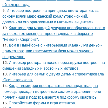
ей четыре года.
9.
Интерьер построен на принципах цветотерапии: за
основу взяли марокканский кобальтово - синий,
дополнили его оранжевыми и мятными акцентами.
10.
Квартира для молодой девушки преобразилась всего
за несколько месяцев - проект сделали в формате
"Ремонт - Сюрприз".
11.
Дом в Нью-йорке с интерьерами Жана - Луи деньо -
пример того, как классическая база может звучать
современно.
12.
Интерьер ресторана после перезагрузки построен на
смешении западных и восточных мотивов.
13.
Интерьер для семьи с двумя детьми спроектировала
Юлия старикова.
14.
Когда геометрия пространства нестандартная, на
помощь приходят встроенные системы хранения - они
прячут ниши и подстраиваются под форму квартиры.
15.
Спокойствие формы и игра оттенков.