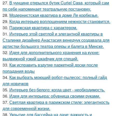
27.
В чунцине открылся бутик Curiel Casa, который сам
по себе напоминает театральную постановку.
28.
Модернистская квартира в доме Ле корбюзье.
29.
Когда интерьер воплощением нежности становится.
30.
Парижская квартира с характером.
31.
Интерьер этой светлой и элегантной квартиры в
Сталинке дизайнер Анастасия венедчук создавала для
артистки большого театра оперы и балета в Минске.
32.
Идея для дополнительного хранения на кухне:
выдвижной узкий шкафчик для специй.
33.
Как исправить вздутие паркетной доски после
попадания воды
34.
Как выбрать моющий робот-пылесос: полный гайд
для новичков
35.
Интерьер без белого: когда цвет - необходимость.
36.
Идея для интерьера: обувница своими руками.
37.
Светлая квартира в парижском стиле: элегантность
для современной жизни.
38.
Укрытие для бассейна на даче: важность и