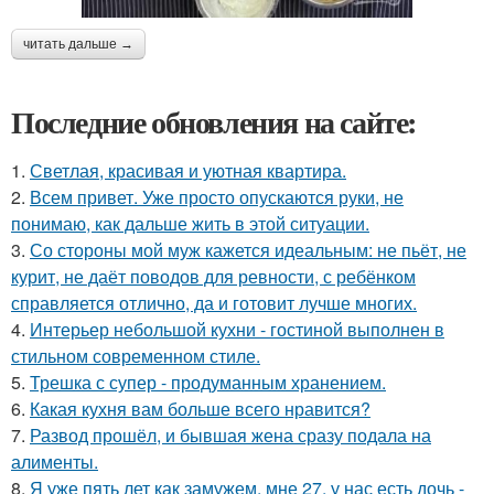
читать дальше →
Последние обновления на сайте:
1.
Светлая, красивая и уютная квартира.
2.
Всем привет. Уже просто опускаются руки, не
понимаю, как дальше жить в этой ситуации.
3.
Со стороны мой муж кажется идеальным: не пьёт, не
курит, не даёт поводов для ревности, с ребёнком
справляется отлично, да и готовит лучше многих.
4.
Интерьер небольшой кухни - гостиной выполнен в
стильном современном стиле.
5.
Трешка с супер - продуманным хранением.
6.
Какая кухня вам больше всего нравится?
7.
Развод прошёл, и бывшая жена сразу подала на
алименты.
8.
Я уже пять лет как замужем, мне 27, у нас есть дочь -