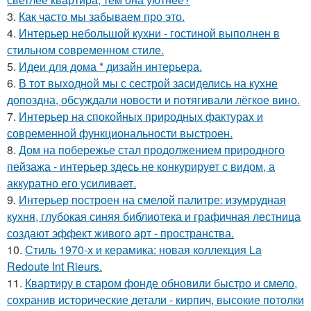
3.
Как часто мы забываем про это.
4.
Интерьер небольшой кухни - гостиной выполнен в
стильном современном стиле.
5.
Идеи для дома * дизайн интерьера.
6.
В тот выходной мы с сестрой засиделись на кухне
допоздна, обсуждали новости и потягивали лёгкое вино.
7.
Интерьер на спокойных природных фактурах и
современной функциональности выстроен.
8.
Дом на побережье стал продолжением природного
пейзажа - интерьер здесь не конкурирует с видом, а
аккуратно его усиливает.
9.
Интерьер построен на смелой палитре: изумрудная
кухня, глубокая синяя библиотека и графичная лестница
создают эффект живого арт - пространства.
10.
Стиль 1970-х и керамика: новая коллекция La
Redoute Int Rieurs.
11.
Квартиру в старом фонде обновили быстро и смело,
сохранив исторические детали - кирпич, высокие потолки