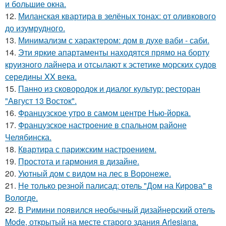
и большие окна.
12.
Миланская квартира в зелёных тонах: от оливкового
до изумрудного.
13.
Минимализм с характером: дом в духе ваби - саби.
14.
Эти яркие апартаменты находятся прямо на борту
круизного лайнера и отсылают к эстетике морских судов
середины XX века.
15.
Панно из сковородок и диалог культур: ресторан
"Август 13 Восток".
16.
Французское утро в самом центре Нью-йорка.
17.
Французское настроение в спальном районе
Челябинска.
18.
Квартира с парижским настроением.
19.
Простота и гармония в дизайне.
20.
Уютный дом с видом на лес в Воронеже.
21.
Не только резной палисад: отель "Дом на Кирова" в
Вологде.
22.
В Римини появился необычный дизайнерский отель
Mode, открытый на месте старого здания Arlesiana.