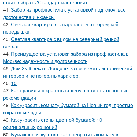
стоит выбрать 'Стандарт мастеровит
41.
Забор из профнастила с установкой под ключ: все
достоинства и нюансы
42.
Светлая квартира в Татарстане: уют городской
передышки.
43.
Светлая квартира с видом на северный речной
вокзал.
44.
Преимущества установки забора из профнастила в
Москве: надежность и долговечность
45.
Дом Xviii века в Лондоне: как освежить исторический
интерьер и не потерять характер.
46.
10
47.
Как правильно хранить гашеную известь: основные
рекомендации
48.
Как украсить комнату бумагой на Новый год: простые
и красивые идеи
49.
Как украсить стены цветной бумагой: 10
оригинальных решений
50.
Бумажное искусство: как превратить комнату в