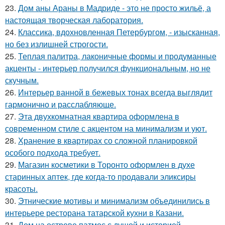
23.
Дом аны Араны в Мадриде - это не просто жильё, а
настоящая творческая лаборатория.
24.
Классика, вдохновленная Петербургом, - изысканная,
но без излишней строгости.
25.
Теплая палитра, лаконичные формы и продуманные
акценты - интерьер получился функциональным, но не
скучным.
26.
Интерьер ванной в бежевых тонах всегда выглядит
гармонично и расслабляюще.
27.
Эта двухкомнатная квартира оформлена в
современном стиле с акцентом на минимализм и уют.
28.
Хранение в квартирах со сложной планировкой
особого подхода требует.
29.
Магазин косметики в Торонто оформлен в духе
старинных аптек, где когда-то продавали эликсиры
красоты.
30.
Этнические мотивы и минимализм объединились в
интерьере ресторана татарской кухни в Казани.
31.
Дом на острове патмос с душой и историей.