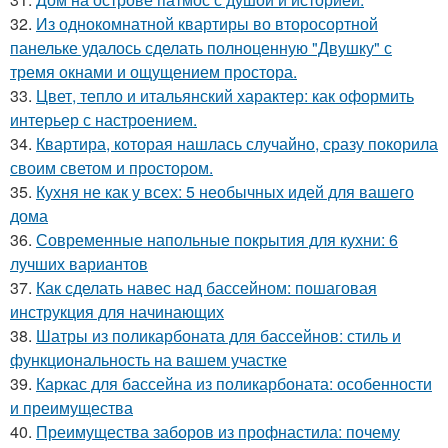
32.
Из однокомнатной квартиры во второсортной
панельке удалось сделать полноценную "Двушку" с
тремя окнами и ощущением простора.
33.
Цвет, тепло и итальянский характер: как оформить
интерьер с настроением.
34.
Квартира, которая нашлась случайно, сразу покорила
своим светом и простором.
35.
Кухня не как у всех: 5 необычных идей для вашего
дома
36.
Современные напольные покрытия для кухни: 6
лучших вариантов
37.
Как сделать навес над бассейном: пошаговая
инструкция для начинающих
38.
Шатры из поликарбоната для бассейнов: стиль и
функциональность на вашем участке
39.
Каркас для бассейна из поликарбоната: особенности
и преимущества
40.
Преимущества заборов из профнастила: почему