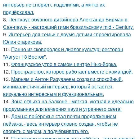
интерьер не спорил с изделиями, а мягко их
подчёркивал.
8.
Пентхаус обувного дизайнера Александр Бирман в
Сан-паулу - настоящий гимн бразильскому mid - Century.
9.
Интерьер для семьи с двумя детьми спроектировала
Юлия старикова.
10.
Панно из сковородок и диалог культур: ресторан
"Август 13 Восток".
11.
Французское утро в самом центре Нью-йорка.
12.
Пространство, которое работает вместе с командой.
13.
Марьям и Антон Разуваевы создали спокойный,
минималистичный интерьер, который остаётся
визуально интересным и функциональным.
14.
Зона отдыха на балконе - мягкая, уютная и идеально
продуманная для вечерних пауз и утреннего света.
15.
Дом на побережье стал почти продолжением
пейзажа - весь интерьер словно создан, чтобы не
спорить с видом, а подчёркивать его.
16.
Парижское жилище жюльена себбана - это не просто