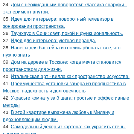
34.
Дом с неожиданным поворотом: классика снаружи -
эксперимент внутри.
35.
Идея для интерьера: поворотный телевизор в
зонировании пространства.
36.
Таунхаус в Сочи: свет, покой и функциональность.
37.
Идея для интерьера: уютная веранда.
38.
Навесы для бассейна из поликарбоната: все, что
нужно знать
39.
Дом на дереве в Тоскане: когда мечта становится
пространством для жизни.
40.
Итальянская арт - вилла как пространство искусства.
41.
Преимущества установки забора из профнастила в
Москве: надежность и долговечность
42.
Украсьте комнату за 3 шага: простые и эффективные
методы
43.
В этой квартире выражена любовь к Милану и
вдохновляющим людям.
44.
Самодельный декор из картона: как украсить стены
своими руками