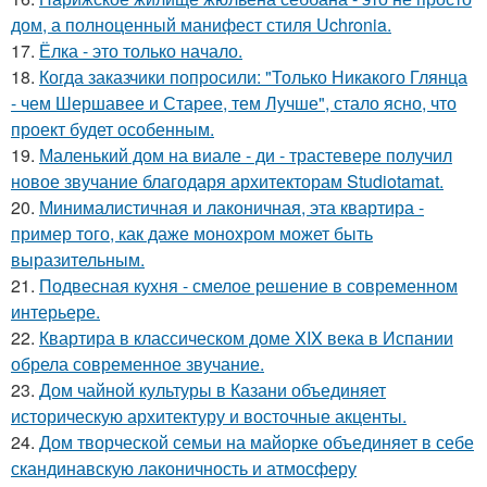
дом, а полноценный манифест стиля Uchronia.
17.
Ёлка - это только начало.
18.
Когда заказчики попросили: "Только Никакого Глянца
- чем Шершавее и Старее, тем Лучше", стало ясно, что
проект будет особенным.
19.
Маленький дом на виале - ди - трастевере получил
новое звучание благодаря архитекторам Studiotamat.
20.
Минималистичная и лаконичная, эта квартира -
пример того, как даже монохром может быть
выразительным.
21.
Подвесная кухня - смелое решение в современном
интерьере.
22.
Квартира в классическом доме XIX века в Испании
обрела современное звучание.
23.
Дом чайной культуры в Казани объединяет
историческую архитектуру и восточные акценты.
24.
Дом творческой семьи на майорке объединяет в себе
скандинавскую лаконичность и атмосферу