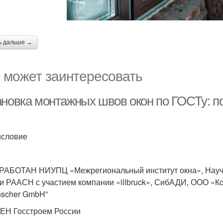
ь дальше →
 может заинтересовать
ановка монтажных швов окон по ГОСТу: п
словие
РАБОТАН НИУПЦ «Межрегиональный институт окна», Научн
и РААСН с участием компании «illbruck», СибАДИ, ООО «Ко
nscher GmbH”
Н Госстроем России