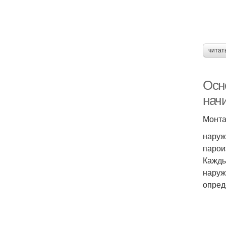
читат
Осн
нач
Монта
наруж
парои
Кажды
наруж
опред