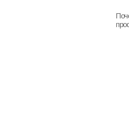
Поч
про