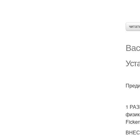
читат
Вас
Уст
Преди
1 РАЗ
физик
Ficke
ВНЕСЕ