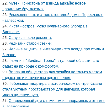
22.
Музей Принстона от Дэвида аджайе: новое
прочтение брутализма.
23.
Ремесленность и этника: гостевой дом в Переславле
- залесском.
24.
Инста - остров: кухня кулинарного блогера в
Варшаве.
25.
Санузел после ремонта.
26.
Редизайн старой стенки:
27.
Черные акценты в интерьере - это всегда про стиль и
баланс.
28.
Глэмпинг "Зелёная Тропа" в тульской области - это
отдых на природе с комфортом.
29.
Вилла на ибице стала для хозяйки не только местом
отдыха, но и источником вдохновения.
30.
Небольшая квартира в историческом центре Казани
стала уютным пространством для девушки, которая
много путешествует.
31.
Современный дом с камином и панорамными окнами
в Подмосковье.