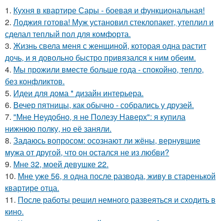
1.
Кухня в квартире Сары - боевая и функциональная!
2.
Лоджия готова! Муж установил стеклопакет, утеплил и
сделал теплый пол для комфорта.
3.
Жизнь свела меня с женщиной, которая одна растит
дочь, и я довольно быстро привязался к ним обеим.
4.
Мы прожили вместе больше года - спокойно, тепло,
без конфликтов.
5.
Идеи для дома * дизайн интерьера.
6.
Вечер пятницы, как обычно - собрались у друзей.
7.
"Мне Неудобно, я не Полезу Наверх": я купила
нижнюю полку, но её заняли.
8.
Задаюсь вопросом: осознают ли жёны, вернувшие
мужа от другой, что он остался не из любви?
9.
Мне 32, моей девушке 22.
10.
Мне уже 56, я одна после развода, живу в старенькой
квартире отца.
11.
После работы решил немного развеяться и сходить в
кино.