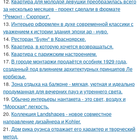
12.
Квартира для молодой девушки преобразилась всего
за несколько месяцев - проект сделали в формате
"Ремонт - Сюрприз".
13.
Интерьер оформлен в духе современной классики с
уважением к истории здания эпохи ар - нуво.
14.
Ресторан "Буян" в Красноярске.
15.
Квартира, в которую хочется возвращаться.
16.
Квартира с парижским настроением.
17.
В городе монтаржи продаётся особняк 1929 года,
созданный под влиянием архитектурных принципов Ле
корбюзье.
18.
Зона отдыха на балконе - мягкая, уютная и идеально
продуманная для вечерних пауз и утреннего света.
19.
Обычно интерьеры нантакета - это свет, воздух и
"Морская" легкость.
20.
Коллекция Landshapes - новое совместное
направление дизайнера и Kohler.
21.
Дом рика оуэнса отражает его характер и творческий
метод.