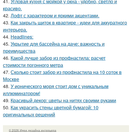
41.
Угловая кухня с мойкой у окна - удобно, светло и
красиво.
42.
Лофт с характером и яркими акцентами.
43.
Как закрыть щиток в квартире - идеи для аккуратного
интерьера.
44.
Headlines:
45.
Укрытие для бассейна на даче: важность и
преимущества
46.
Какой лучше забор из профнастила: расчет
стоимости погонного метра
47.
Сколько стоит забор из профнастила на 10 соток в
Москве
48.
У ионического моря стоит дом с уникальным
иллюминатором!
49.
Красивый декор: цветы на нитях своими руками
50.
Как украсить стены цветной бумагой: 10
оригинальных решений
© 2026 Идеи дизайна интерьера