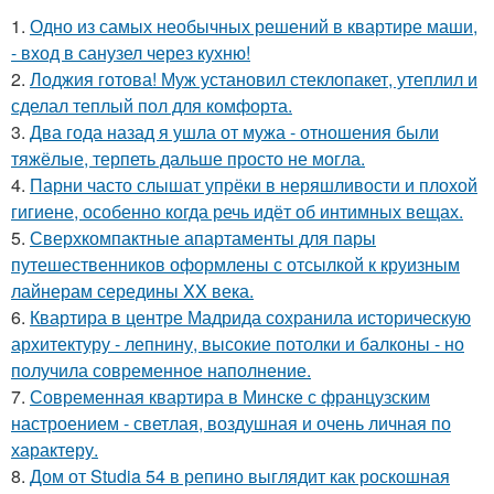
1.
Одно из самых необычных решений в квартире маши,
- вход в санузел через кухню!
2.
Лоджия готова! Муж установил стеклопакет, утеплил и
сделал теплый пол для комфорта.
3.
Два года назад я ушла от мужа - отношения были
тяжёлые, терпеть дальше просто не могла.
4.
Парни часто слышат упрёки в неряшливости и плохой
гигиене, особенно когда речь идёт об интимных вещах.
5.
Сверхкомпактные апартаменты для пары
путешественников оформлены с отсылкой к круизным
лайнерам середины XX века.
6.
Квартира в центре Мадрида сохранила историческую
архитектуру - лепнину, высокие потолки и балконы - но
получила современное наполнение.
7.
Современная квартира в Минске с французским
настроением - светлая, воздушная и очень личная по
характеру.
8.
Дом от Studia 54 в репино выглядит как роскошная