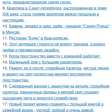
яхта, пришвартованная среди сосен.
9.
Квартира в Санкт-петербурге, расположенная в доме
XIX века, стала тонким диалогом между прошлым и
настоящим.
10.
Камень, дерево и заяц: кафе - пекарня "Синяя Птица"
в Минске.
11.
Ресторан "Буян" в Красноярске.
12.
Этот интерьер строится не вокруг трендов, а вокруг
любви к предметному дизайну.
13.
Когда пространство вместе с командой работает.
14.
Маленький дом с большим характером.
15.
Ремонт до и после: спокойная палитра, чистые линии
и акцент на свет полностью меняют восприятие
пространства.
16.
Сдержанная ванная с акцентом на детали: спокойная
палитра, лаконичные формы и мягкий свет создают
ощущение уюта и дорогого спокойствия.
17.
Новый проект можно сравнить с большой книгой о
семейной жизни - уютной, доброй и очень живой.