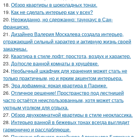
18.
Обзор квартиры в шоколадных тонах.
19.
Как не сделать интерьер как у всех?
20.
Неожиданно, но сдержанно: таунхаус в Сан-
франциско.
21.
Дизайнер Валерия Москалева создала интерьер,
отражающий сильный характер и активную жизнь своей
заказчицы.
22.
Квартира в стиле лофт: простота, воздух и характер.
23.
До/после ванной комнаты в хрущёвке.
24.
Необычный шкафчик для хранения может стать не
только практичным, но и ярким акцентом интерьера.
25.
Эра дофамина: яркая квартира в Париже.
26.
Отличное решение! Пространство под лестницей
часто остаётся неиспользованным, хотя может стать
уютным уголком для отдыха.
27.
Обзор двухкомнатной квартиры в стиле неоклассика.
28.
Интерьер ванной в бежевых тонах всегда выглядит
гармонично и расслабляюще.
29.
Пентхаус обувного дизайнера Александра Бирмана в