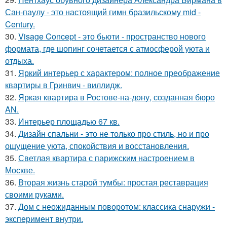
Сан-паулу - это настоящий гимн бразильскому mid -
Century.
30.
Visage Concept - это бьюти - пространство нового
формата, где шопинг сочетается с атмосферой уюта и
отдыха.
31.
Яркий интерьер с характером: полное преображение
квартиры в Гринвич - виллидж.
32.
Яркая квартира в Ростове-на-дону, созданная бюро
AN.
33.
Интерьер площадью 67 кв.
34.
Дизайн спальни - это не только про стиль, но и про
ощущение уюта, спокойствия и восстановления.
35.
Светлая квартира с парижским настроением в
Москве.
36.
Вторая жизнь старой тумбы: простая реставрация
своими руками.
37.
Дом с неожиданным поворотом: классика снаружи -
эксперимент внутри.