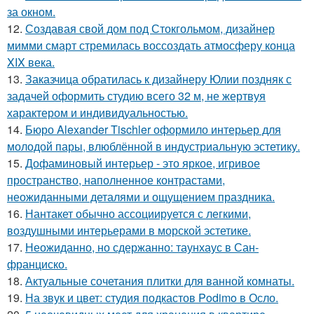
за окном.
12.
Создавая свой дом под Стокгольмом, дизайнер
мимми смарт стремилась воссоздать атмосферу конца
XIX века.
13.
Заказчица обратилась к дизайнеру Юлии поздняк с
задачей оформить студию всего 32 м, не жертвуя
характером и индивидуальностью.
14.
Бюро Alexander Tischler оформило интерьер для
молодой пары, влюблённой в индустриальную эстетику.
15.
Дофаминовый интерьер - это яркое, игривое
пространство, наполненное контрастами,
неожиданными деталями и ощущением праздника.
16.
Нантакет обычно ассоциируется с легкими,
воздушными интерьерами в морской эстетике.
17.
Неожиданно, но сдержанно: таунхаус в Сан-
франциско.
18.
Актуальные сочетания плитки для ванной комнаты.
19.
На звук и цвет: студия подкастов Podimo в Осло.