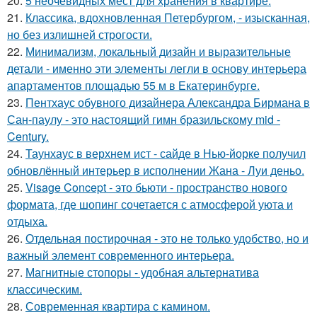
20.
5 неочевидных мест для хранения в квартире.
21.
Классика, вдохновленная Петербургом, - изысканная,
но без излишней строгости.
22.
Минимализм, локальный дизайн и выразительные
детали - именно эти элементы легли в основу интерьера
апартаментов площадью 55 м в Екатеринбурге.
23.
Пентхаус обувного дизайнера Александра Бирмана в
Сан-паулу - это настоящий гимн бразильскому mid -
Century.
24.
Таунхаус в верхнем ист - сайде в Нью-йорке получил
обновлённый интерьер в исполнении Жана - Луи деньо.
25.
Visage Concept - это бьюти - пространство нового
формата, где шопинг сочетается с атмосферой уюта и
отдыха.
26.
Отдельная постирочная - это не только удобство, но и
важный элемент современного интерьера.
27.
Магнитные стопоры - удобная альтернатива
классическим.
28.
Современная квартира с камином.