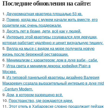
Последние обновления на сайте:
1.
Двухкомнатная квартира площадью 53 кв.
2.
Помню, когда мы с мужем начали жить вместе, его
родители нас очень поддержали.
3.
Десять лет в браке, дети, всё как у людей.
4.
Интерьер этой квартиры создавался для девушки,
которая работает удалённо и ценит визуальную тишину.
5.
Вилла на мысе с видом на море получила новую
жизнь после бережной реставрации.
6.
Минимализм с характером: дом в духе ваби - саби.
7.
Игра света и минимум декора: кофейня Plain в
Москве.
8.
Из типовой панельной квартиры дизайнер Валерия
Макаревич создала выразительный интерьер в духе mid
- Century Modern.
9.
Дом, в котором разрешено всё.
10.
Пространство, где рождаются идеи.
11.
Этот отель в Хабаровске словно продолжает пейзаж