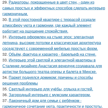
29.
Радиаторы, покрашенные в цвет стен, - один из
самых простых и эффектных способов сделать интерьер
гармоничным.
30.
В этой просторной квартире с террасой создали
атмосферу уюта и гармонии, где каждый элемент
работает на ощущение спокойствия.
31.
Интерьер оформлен на стыке эпох: элегантная
лепнина, высокие потолки и классическая архитектура
соседствуют с современной мебелью простых форм.
32.
Объём, фактура и характер - барельеф на стене.
33.
Интерьер этой светлой и элегантной квартиры в
Сталинке дизайнер Анастасия венедчук создавала для
артистки большого театра оперы и балета в Минске.
34.
Паркет поднялся домиком: причины и способы
решения проблемы
35.
Светлый интерьер для учёбы, отдыха и гостей.
36.
Загородный интерьер с мужским характером.
37.
Лаконичный дом для семьи с ребёнком -
гармоничное сочетание уюта, практичности и простоты.