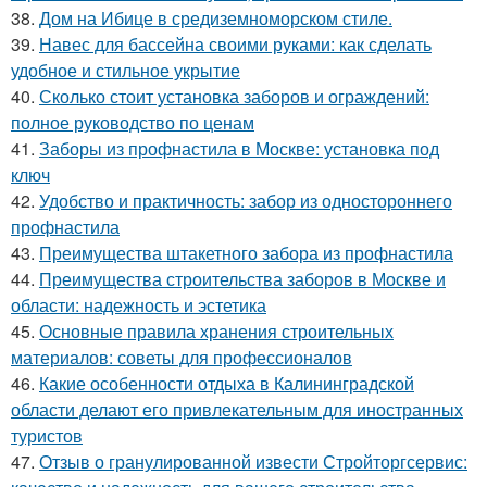
38.
Дом на Ибице в средиземноморском стиле.
39.
Навес для бассейна своими руками: как сделать
удобное и стильное укрытие
40.
Сколько стоит установка заборов и ограждений:
полное руководство по ценам
41.
Заборы из профнастила в Москве: установка под
ключ
42.
Удобство и практичность: забор из одностороннего
профнастила
43.
Преимущества штакетного забора из профнастила
44.
Преимущества строительства заборов в Москве и
области: надежность и эстетика
45.
Основные правила хранения строительных
материалов: советы для профессионалов
46.
Какие особенности отдыха в Калининградской
области делают его привлекательным для иностранных
туристов
47.
Отзыв о гранулированной извести Стройторгсервис: