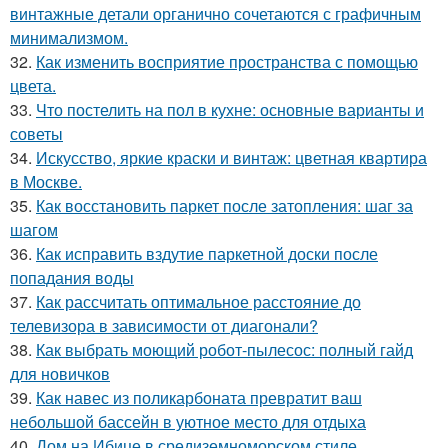
винтажные детали органично сочетаются с графичным
минимализмом.
32.
Как изменить восприятие пространства с помощью
цвета.
33.
Что постелить на пол в кухне: основные варианты и
советы
34.
Искусство, яркие краски и винтаж: цветная квартира
в Москве.
35.
Как восстановить паркет после затопления: шаг за
шагом
36.
Как исправить вздутие паркетной доски после
попадания воды
37.
Как рассчитать оптимальное расстояние до
телевизора в зависимости от диагонали?
38.
Как выбрать моющий робот-пылесос: полный гайд
для новичков
39.
Как навес из поликарбоната превратит ваш
небольшой бассейн в уютное место для отдыха
40.
Дом на Ибице в средиземноморском стиле.