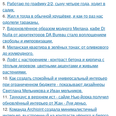
5.
Работаю по графику 2/2, сыну четыре года, ходит в
садик.
6.
Жил я тогда в обычной хрущёвке, и как-то раз нас
одолели тараканы.
7.
Вдохновлённое образом модного Милана, кафе Di
Nulla от архитекторов DA Bureau стало воплощением
свободы и импровизации.
8.
Миланская квартира в зелёных тонах: от оливкового
до изумрудного.
9.
Лофт с настроением - контраст бетона и кирпича с
тёплым деревом, цветными акцентами и живыми
растениями.
10.
Как создать спокойный и универсальный интерьер
при ограниченном бюджете - показывают дизайнеры
Светлана Мельникова и Иван мельников.
11.
Таунхаус в верхнем ист - сайде Нью-йорка получил
обновлённый интерьер от Жан - Луи деньо.
12.
Команда Archjoint создала минималистичный
интерьер, выстроенный на контрасте чёрного и белого,