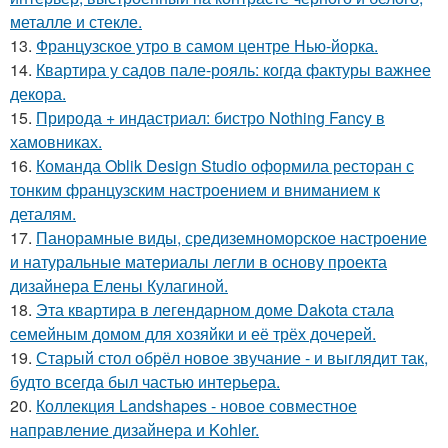
металле и стекле.
13.
Французское утро в самом центре Нью-йорка.
14.
Квартира у садов пале-рояль: когда фактуры важнее
декора.
15.
Природа + индастриал: бистро Nothing Fancy в
хамовниках.
16.
Команда Oblik Design Studio оформила ресторан с
тонким французским настроением и вниманием к
деталям.
17.
Панорамные виды, средиземноморское настроение
и натуральные материалы легли в основу проекта
дизайнера Елены Кулагиной.
18.
Эта квартира в легендарном доме Dakota стала
семейным домом для хозяйки и её трёх дочерей.
19.
Старый стол обрёл новое звучание - и выглядит так,
будто всегда был частью интерьера.
20.
Коллекция Landshapes - новое совместное
направление дизайнера и Kohler.