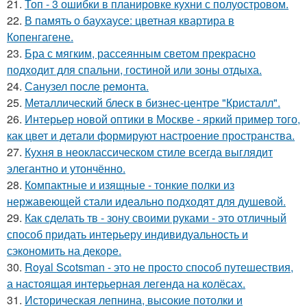
21.
Топ - 3 ошибки в планировке кухни с полуостровом.
22.
В память о баухаусе: цветная квартира в
Копенгагене.
23.
Бра с мягким, рассеянным светом прекрасно
подходит для спальни, гостиной или зоны отдыха.
24.
Санузел после ремонта.
25.
Металлический блеск в бизнес-центре "Кристалл".
26.
Интерьер новой оптики в Москве - яркий пример того,
как цвет и детали формируют настроение пространства.
27.
Кухня в неоклассическом стиле всегда выглядит
элегантно и утончённо.
28.
Компактные и изящные - тонкие полки из
нержавеющей стали идеально подходят для душевой.
29.
Как сделать тв - зону своими руками - это отличный
способ придать интерьеру индивидуальность и
сэкономить на декоре.
30.
Royal Scotsman - это не просто способ путешествия,
а настоящая интерьерная легенда на колёсах.
31.
Историческая лепнина, высокие потолки и