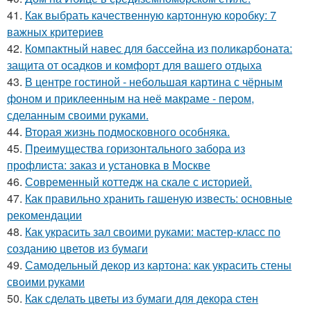
41.
Как выбрать качественную картонную коробку: 7
важных критериев
42.
Компактный навес для бассейна из поликарбоната:
защита от осадков и комфорт для вашего отдыха
43.
В центре гостиной - небольшая картина с чёрным
фоном и приклеенным на неё макраме - пером,
сделанным своими руками.
44.
Вторая жизнь подмосковного особняка.
45.
Преимущества горизонтального забора из
профлиста: заказ и установка в Москве
46.
Современный коттедж на скале с историей.
47.
Как правильно хранить гашеную известь: основные
рекомендации
48.
Как украсить зал своими руками: мастер-класс по
созданию цветов из бумаги
49.
Самодельный декор из картона: как украсить стены
своими руками
50.
Как сделать цветы из бумаги для декора стен