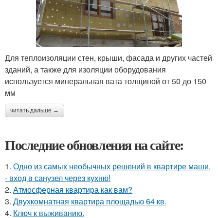
Для теплоизоляции стен, крыши, фасада и других частей
зданий, а также для изоляции оборудования
используется минеральная вата толщиной от 50 до 150
мм
читать дальше →
Последние обновления на сайте:
1.
Одно из самых необычных решений в квартире маши,
- вход в санузел через кухню!
2.
Атмосферная квартира как вам?
3.
Двухкомнатная квартира площадью 64 кв.
4.
Ключ к выживанию.