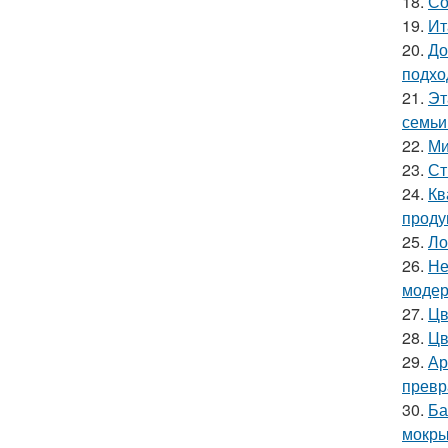
18.
Со
19.
Ит
20.
До
подхо
21.
Эт
семьи
22.
Ми
23.
Ст
24.
Кв
проду
25.
Ло
26.
Не
модер
27.
Цв
28.
Цв
29.
Ар
превр
30.
Ба
мокры