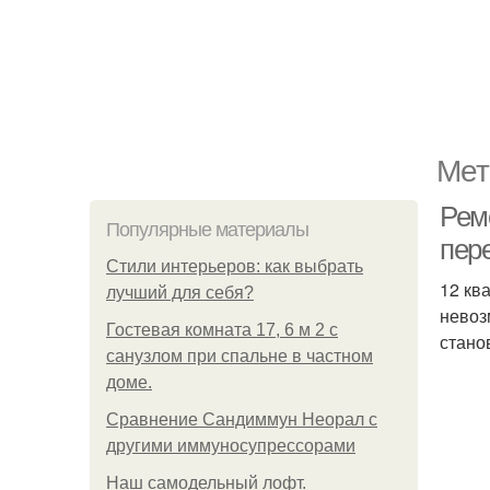
Мет
Рем
Популярные материалы
пер
Стили интерьеров: как выбрать
12 кв
лучший для себя?
невоз
Гостевая комната 17, 6 м 2 с
стано
санузлом при спальне в частном
доме.
Сравнение Сандиммун Неорал с
другими иммуносупрессорами
Наш самодельный лофт.