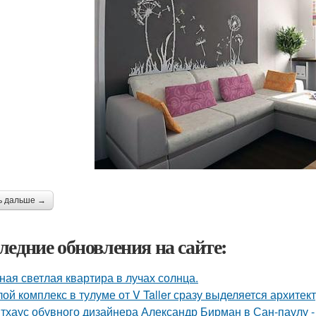
ь дальше →
ледние обновления на сайте:
ная светлая квартира в лучах солнца.
ой комплекс в тулуме от V Taller сразу выделяется архите
тхаус обувного дизайнера Александр Бирман в Сан-паулу - 