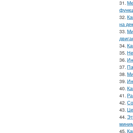
31.
Ме
функц
32.
Ка
на де
33.
Ми
двига
34.
Ка
35.
Не
36.
Ин
37.
Па
38.
Ми
39.
Ин
40.
Ка
41.
Ра
42.
Со
43.
Це
44.
Эт
миним
45.
Ка