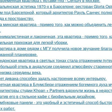
временная квартира с нотами mid - Century в Москве.
альянская эстетика 1970-х в Барселоне: ресторан Gloria Oste
м под Барселоной, который архитектор Рауль Санчес полн
да к пространству.
а минская квартира - пример того, как можно объединить л
.
нималистичная и лаконичная, эта квартира - пример того,
ильная прихожая для легкой уборки.
артира в доме рядом с МГУ получила новое звучание благо
манной планировке.
ндонская квартира в светлых тонах стала отражением путе
большой отель в андалусии соединил атмосферу старинног
низма середины века.
ет дивана способен задать настроение всему интерьеру.
етная квартира в Блумсбери отражением богемного духа му
хитекторы студии Khoan + Partners вдохнули жизнь в недос
атив его в стильное кафе с биофильным дизайном.
мбуковые панели - это удобный и эстетичный способ быстр
х работ.