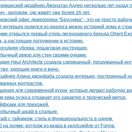
риканский дизайнер Джонатан Адлер несколько лет назад 
ич - виллидж, где живёт уже более 25 лет.
ковский офис девелопера "Брусника" - это не просто рабоч
т интерьер родился из диалога между историей дома и страст
име открылся первый отель легендарного бренда Orient Expr
а, а настоящее погружение в историю.
огодняя уборка: пошаговая инструкция.
бычный декор для стен своими руками.
удия Heut Architects создала сдержанный, продуманный ин
ство, хорошие книги и вино.
зайнер Алина джонфаба создала интерьер, построенный на
манных контрастов.
шения для современной кухни, которые делают рабочую зо
м рика оуэнса отражает его характер и творческий метод.
йфхаки для прихожей.
обычный шкаф в спальне.
аф с тайником: стиль и функциональность в одном.
б на холме: коттедж из кедра в хиллсдейле от Forma.