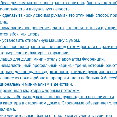
бель для компактных пространств стоит подбирать так, чт
иональность и визуальную лёгкость.
к сделать тв - зону своими руками - это отличный способ п
коре.
нималистичное решение для тех, кто ценит стиль и функци
ются вбок, как шторы.
к установить стиральную машину с умом.
большое пространство - не повод от комфорта и выразител
терьер: свет и фактуры в гармонии.
лаццо для души: мини - отель с ароматом Флоренции.
нималистичный профильный карниз - тренд, который работа
терьер для продажи: сдержанность, стиль и функционально
к навес из поликарбоната превратит ваш небольшой бассей
циональный минимализм в действии.
временная квартира с чёрным потолком.
ны на заборы под ключ: полное руководство по стоимости
а квартира в старинном доме в Стокгольме объединяет элем
ализма.
кие удивительные факты о городе могут удивить туристов