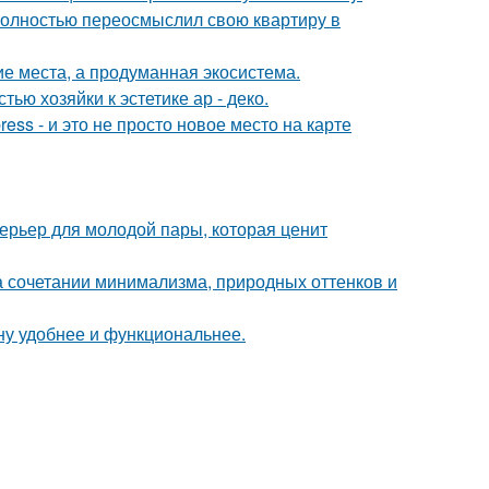
полностью переосмыслил свою квартиру в
ие места, а продуманная экосистема.
ью хозяйки к эстетике ар - деко.
ess - и это не просто новое место на карте
терьер для молодой пары, которая ценит
 сочетании минимализма, природных оттенков и
ну удобнее и функциональнее.