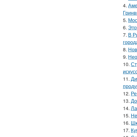
4.
Аме
Гринв
5.
Мос
6.
Это
7.
В Р
город
8.
Нов
9.
Нео
10.
Ст
искус
11.
Ди
проду
12.
Ре
13.
До
14.
Ла
15.
Не
16.
Шк
17.
Ку