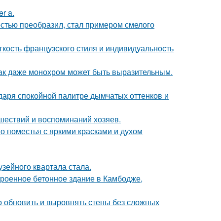
r a.
остью преобразил, стал примером смелого
егкость французского стиля и индивидуальность
 как даже монохром может быть выразительным.
даря спокойной палитре дымчатых оттенков и
шествий и воспоминаний хозяев.
о поместья с яркими красками и духом
зейного квартала стала.
троенное бетонное здание в Камбодже,
о обновить и выровнять стены без сложных