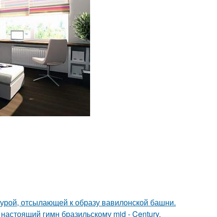
ктурой, отсылающей к образу вавилонской башни.
настоящий гимн бразильскому mid - Century.