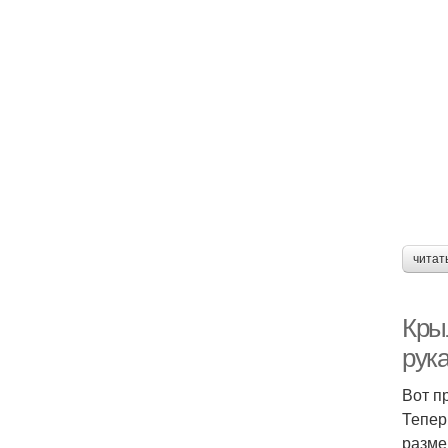
читат
Кры
рук
Вот п
Тепер
разме