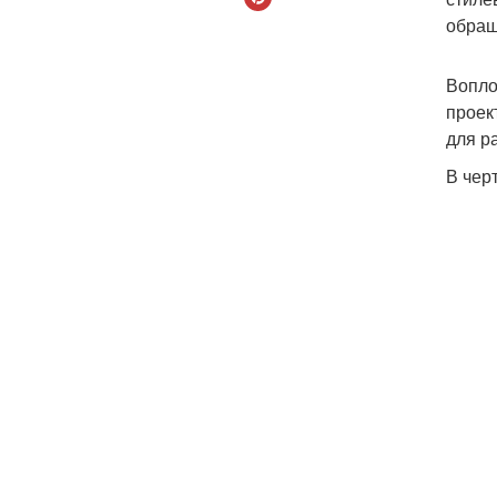
обращ
Вопло
проек
для р
В чер