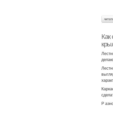
читат
Как
кры
Лестн
делаю
Лестн
выгля
харак
Карка
сдела
Р азн