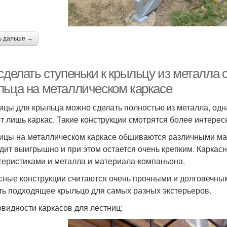
ь дальше →
 сделать ступеньки к крыльцу из металла
льца на металлическом каркасе
ицы для крыльца можно сделать полностью из металла, одна
т лишь каркас. Такие конструкции смотрятся более интерес
ицы на металлическом каркасе обшиваются различными мат
дит выигрышно и при этом остается очень крепким. Каркас
теристиками и металла и материала-компаньона.
сные конструкции считаются очень прочными и долговечным
ть подходящее крыльцо для самых разных экстерьеров.
овидности каркасов для лестниц: