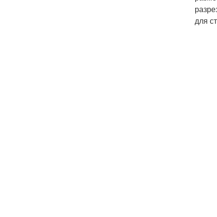
разре
для с