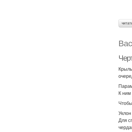
читат
Вас
Чер
Крыль
очере
Парам
К ним
Чтобы
Уклон
Для с
черда