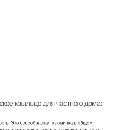
кое крыльцо для частного дома:
ость. Это своеобразная изюминка в общем
ыми силами подразумевает наличие навыков в