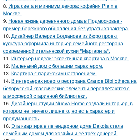
8.
Игра света и минимум декора: кофейня Plain в
Москве.
9.
Новая жизнь деревянного дома в Подмосковье -
пример бережного обновления без утраты характера.
10.
Дизайнер Валерия Богданова из бюро проект
культура оформила интерьер семейного ресторана
современной итальянской кухни "Маргарита".
11.
Интерьер недели: эклектичная квартира в Москве.
12.
Маленький дом с большим характером.
13.
Квартира с парижским настроением.
14.
В интерьерах нового ресторана Grande Bibliotheca на
белорусской классические элементы переплетаются с
атмосферой старинной библиотеки.
15.
Дизайнеры студии Nuova Home создали интерьер, в
котором нет ничего лишнего, но есть характер и
продуманность.
16.
Эта квартира в легендарном доме Dakota стала
семейным домом для хозяйки и её трёх дочерей.