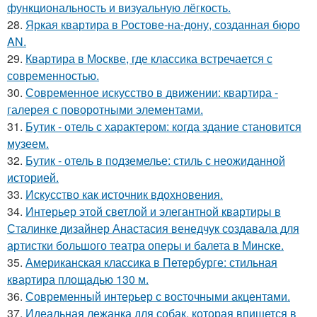
функциональность и визуальную лёгкость.
28.
Яркая квартира в Ростове-на-дону, созданная бюро
AN.
29.
Квартира в Москве, где классика встречается с
современностью.
30.
Современное искусство в движении: квартира -
галерея с поворотными элементами.
31.
Бутик - отель с характером: когда здание становится
музеем.
32.
Бутик - отель в подземелье: стиль с неожиданной
историей.
33.
Искусство как источник вдохновения.
34.
Интерьер этой светлой и элегантной квартиры в
Сталинке дизайнер Анастасия венедчук создавала для
артистки большого театра оперы и балета в Минске.
35.
Американская классика в Петербурге: стильная
квартира площадью 130 м.
36.
Современный интерьер с восточными акцентами.
37.
Идеальная лежанка для собак, которая впишется в