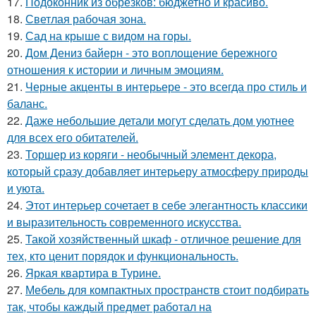
17.
Подоконник из обрезков: бюджетно и красиво.
18.
Светлая рабочая зона.
19.
Сад на крыше с видом на горы.
20.
Дом Дениз байерн - это воплощение бережного
отношения к истории и личным эмоциям.
21.
Черные акценты в интерьере - это всегда про стиль и
баланс.
22.
Даже небольшие детали могут сделать дом уютнее
для всех его обитателей.
23.
Торшер из коряги - необычный элемент декора,
который сразу добавляет интерьеру атмосферу природы
и уюта.
24.
Этот интерьер сочетает в себе элегантность классики
и выразительность современного искусства.
25.
Такой хозяйственный шкаф - отличное решение для
тех, кто ценит порядок и функциональность.
26.
Яркая квартира в Турине.
27.
Мебель для компактных пространств стоит подбирать
так, чтобы каждый предмет работал на