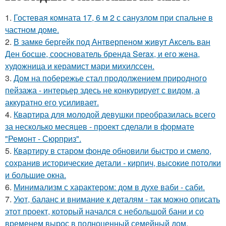
1.
Гостевая комната 17, 6 м 2 с санузлом при спальне в
частном доме.
2.
В замке бергейк под Антверпеном живут Аксель ван
Ден босше, сооснователь бренда Serax, и его жена,
художница и керамист мари михилссен.
3.
Дом на побережье стал продолжением природного
пейзажа - интерьер здесь не конкурирует с видом, а
аккуратно его усиливает.
4.
Квартира для молодой девушки преобразилась всего
за несколько месяцев - проект сделали в формате
"Ремонт - Сюрприз".
5.
Квартиру в старом фонде обновили быстро и смело,
сохранив исторические детали - кирпич, высокие потолки
и большие окна.
6.
Минимализм с характером: дом в духе ваби - саби.
7.
Уют, баланс и внимание к деталям - так можно описать
этот проект, который начался с небольшой бани и со
временем вырос в полноценный семейный дом.