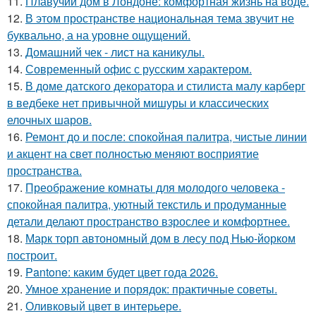
11.
Плавучий дом в Лондоне: комфортная жизнь на воде.
12.
В этом пространстве национальная тема звучит не
буквально, а на уровне ощущений.
13.
Домашний чек - лист на каникулы.
14.
Современный офис с русским характером.
15.
В доме датского декоратора и стилиста малу карберг
в ведбеке нет привычной мишуры и классических
елочных шаров.
16.
Ремонт до и после: спокойная палитра, чистые линии
и акцент на свет полностью меняют восприятие
пространства.
17.
Преображение комнаты для молодого человека -
спокойная палитра, уютный текстиль и продуманные
детали делают пространство взрослее и комфортнее.
18.
Марк торп автономный дом в лесу под Нью-йорком
построит.
19.
Pantone: каким будет цвет года 2026.
20.
Умное хранение и порядок: практичные советы.
21.
Оливковый цвет в интерьере.