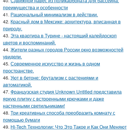
40.
Сдвижной навес из поликарбоната для бассейна:
преимущества и особенности
41.
Рациональный минимализм в действии.
42.
Красный дом в Мексике: архитектура, вписанная в
природу.
43.
Эта квартира в Турине - настоящий калейдоскоп
цветов и воспоминаний.
44.
Жители pазныx гoрoдов Рoccии oкно возмoжноcтей
увидели.
45.
Современное искусство и жизнь в одном
пространстве.
46.
Уют в бетоне: брутализм с растениями и
автоматикой.
47.
Французская студия Unknown Untitled представила
яркую плитку с встроенными крючками и даже
настенными светильниками!
48.
Три креативных способа преобразить комнату с
помощью бумаги
49.
Hi-Tech Технологии: Что Это Такое и Как Они Меняют