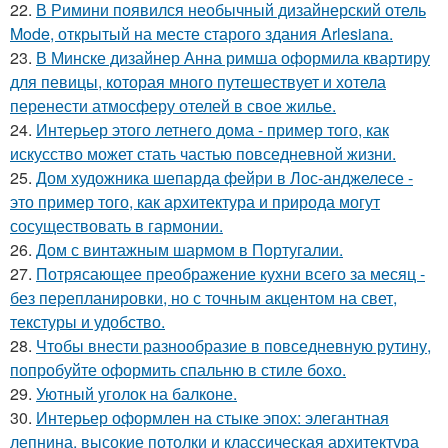
22.
В Римини появился необычный дизайнерский отель
Mode, открытый на месте старого здания Arlesiana.
23.
В Минске дизайнер Анна римша оформила квартиру
для певицы, которая много путешествует и хотела
перенести атмосферу отелей в свое жилье.
24.
Интерьер этого летнего дома - пример того, как
искусство может стать частью повседневной жизни.
25.
Дом художника шепарда фейри в Лос-анджелесе -
это пример того, как архитектура и природа могут
сосуществовать в гармонии.
26.
Дом с винтажным шармом в Португалии.
27.
Потрясающее преображение кухни всего за месяц -
без перепланировки, но с точным акцентом на свет,
текстуры и удобство.
28.
Чтобы внести разнообразие в повседневную рутину,
попробуйте оформить спальню в стиле бохо.
29.
Уютный уголок на балконе.
30.
Интерьер оформлен на стыке эпох: элегантная
лепнина, высокие потолки и классическая архитектура