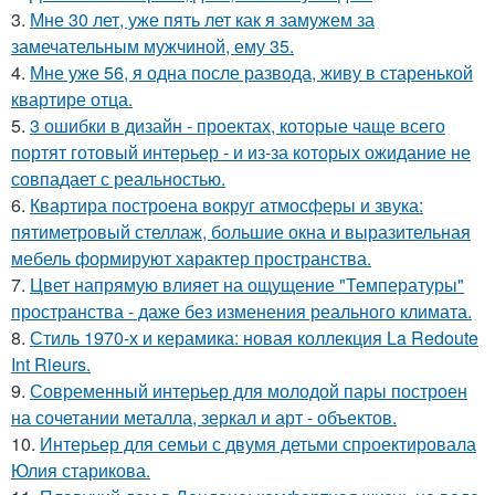
3.
Мне 30 лет, уже пять лет как я замужем за
замечательным мужчиной, ему 35.
4.
Мне уже 56, я одна после развода, живу в старенькой
квартире отца.
5.
3 ошибки в дизайн - проектах, которые чаще всего
портят готовый интерьер - и из-за которых ожидание не
совпадает с реальностью.
6.
Квартира построена вокруг атмосферы и звука:
пятиметровый стеллаж, большие окна и выразительная
мебель формируют характер пространства.
7.
Цвет напрямую влияет на ощущение "Температуры"
пространства - даже без изменения реального климата.
8.
Стиль 1970-х и керамика: новая коллекция La Redoute
Int Rieurs.
9.
Современный интерьер для молодой пары построен
на сочетании металла, зеркал и арт - объектов.
10.
Интерьер для семьи с двумя детьми спроектировала
Юлия старикова.