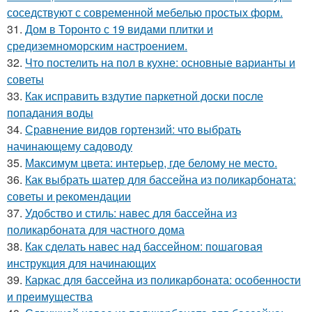
соседствуют с современной мебелью простых форм.
31.
Дом в Торонто с 19 видами плитки и
средиземноморским настроением.
32.
Что постелить на пол в кухне: основные варианты и
советы
33.
Как исправить вздутие паркетной доски после
попадания воды
34.
Сравнение видов гортензий: что выбрать
начинающему садоводу
35.
Максимум цвета: интерьер, где белому не место.
36.
Как выбрать шатер для бассейна из поликарбоната:
советы и рекомендации
37.
Удобство и стиль: навес для бассейна из
поликарбоната для частного дома
38.
Как сделать навес над бассейном: пошаговая
инструкция для начинающих
39.
Каркас для бассейна из поликарбоната: особенности
и преимущества