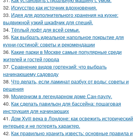
31.
Как установить стиральную машину с умом.
32.
Искусство как источник вдохновения.
33.
Идея для дополнительного хранения на кухне:
выдвижной узкий шкафчик для специй.
34.
Тёплый лофт для всей семьи.
35.
Как выбрать идеальное напольное покрытие для
кухни-гостиной: советы и рекомендации
36.
Какие парки в Москве самые популярные среди
жителей и гостей города
37.
Сравнение видов гортензий: что выбрать
начинающему садоводу
38.
Что делать, если ламинат разбух от воды: советы и
решения
39.
Модернизм в легендарном доме Сан-паулу.
40.
Как сделать павильон для бассейна: пошаговая
инструкция для начинающих
41.
Дом Xviii века в Лондоне: как освежить исторический
интерьер и не потерять характер.
42.
Как правильно хранить известь: основные правила и