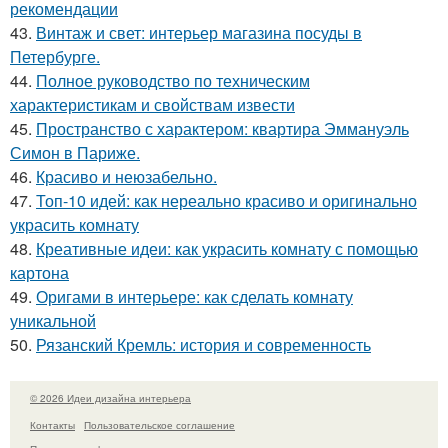
рекомендации
43.
Винтаж и свет: интерьер магазина посуды в
Петербурге.
44.
Полное руководство по техническим
характеристикам и свойствам извести
45.
Пространство с характером: квартира Эммануэль
Симон в Париже.
46.
Красиво и неюзабельно.
47.
Топ-10 идей: как нереально красиво и оригинально
украсить комнату
48.
Креативные идеи: как украсить комнату с помощью
картона
49.
Оригами в интерьере: как сделать комнату
уникальной
50.
Рязанский Кремль: история и современность
© 2026 Идеи дизайна интерьера
Контакты
Пользовательское соглашение