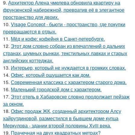
9.
Архитектор Алена чмелева обновила квартиру на
фрунзенской набережной, превратив её в элегантное
пространство для двоих.
10.
Visage Concept - бьюти - пространство, где покупки
превращаются в отдых.
11.
Мёд и кофе: кофейня в Санкт-петербурге.
12.
Этот дом словно собран из впечатлений о дальних
странах, шумных рынках, текстильных лавках и старых
английских коттеджах.
13.
Интерьер, который не нуждается в громких словах.
14.
Офис, который ощущается как дом.
15.
Современная классика с характером старого дома.
16.
Маленький городской дом с характером.
17.
Этот отель в Хабаровске словно продолжает пейзаж
за окном.
18.
Офис продаж ЖК, созданный архитектором Алсу
хайрутдиновой, разместился в бывшем доме купца
Меркулова - здании второй половины Xviii века.
19.
Прачечная на двух квадратных метрах?