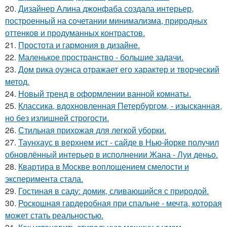
20.
Дизайнер Алина джонфаба создала интерьер,
построенный на сочетании минимализма, природных
оттенков и продуманных контрастов.
21.
Простота и гармония в дизайне.
22.
Маленькое пространство - большие задачи.
23.
Дом рика оуэнса отражает его характер и творческий
метод.
24.
Новый тренд в оформлении ванной комнаты.
25.
Классика, вдохновленная Петербургом, - изысканная,
но без излишней строгости.
26.
Стильная прихожая для легкой уборки.
27.
Таунхаус в верхнем ист - сайде в Нью-йорке получил
обновлённый интерьер в исполнении Жана - Луи деньо.
28.
Квартира в Москве воплощением смелости и
эксперимента стала.
29.
Гостиная в саду: домик, сливающийся с природой.
30.
Роскошная гардеробная при спальне - мечта, которая
может стать реальностью.