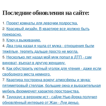
Последние обновления на сайте:
1.
Проект комнаты для девочкм подростка.
2.
Красивый дизайн. В квартире все должно быть
прекрасно.
3.
Ключ к выживанию.
4.
Два года назад я ушла от мужа - отношения были
тяжёлые, терпеть дальше просто не могла.
5.
Несколько лет назад мой муж попал в ДТП - сам
виноват, въехал в другую женщину.
6.
Как обустроить уютный уголок для чтения - даже если
свободного места немного.
7.
Квартира построена вокруг атмосферы и звука:
пятиметровый стеллаж, большие окна и выразительная
мебель формируют характер пространства.
8.
Таунхаус в верхнем ист - сайде Нью-йорка получил
обновлённый интерьер от Жан - Луи деньо.