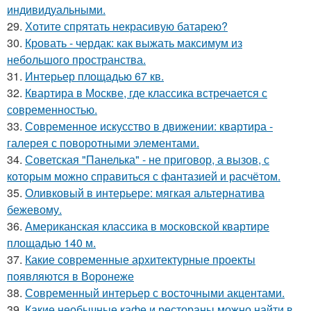
индивидуальными.
29.
Хотите спрятать некрасивую батарею?
30.
Кровать - чердак: как выжать максимум из
небольшого пространства.
31.
Интерьер площадью 67 кв.
32.
Квартира в Москве, где классика встречается с
современностью.
33.
Современное искусство в движении: квартира -
галерея с поворотными элементами.
34.
Советская "Панелька" - не приговор, а вызов, с
которым можно справиться с фантазией и расчётом.
35.
Оливковый в интерьере: мягкая альтернатива
бежевому.
36.
Американская классика в московской квартире
площадью 140 м.
37.
Какие современные архитектурные проекты
появляются в Воронеже
38.
Современный интерьер с восточными акцентами.
39.
Какие необычные кафе и рестораны можно найти в