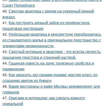
Санкт-Петербурге
40.
Светлая квартира с видом на северный речной
вокзал.
41.
Как построить вечный забор из профнастила:
пошаговая инструкция
42.
Небольшая квартира в кенсингтоне преобразилась
из стандартного жилья в оригинальное пространство с
элементами неожиданности.
43.
Светлый интерьер в квартире - это всегда легкость,
ощущение простора и утренний настрой.
44.
Гашеная известь на даче: полезные свойства и
применение
45.
Как украсить зал своими руками: мастер-класс по
созданию цветов из бумаги
46.
Какие рестораны и кафе Москвы рекомендуют для
гурманов
47.
Оригами в интерьере: как сделать комнату
уникальной