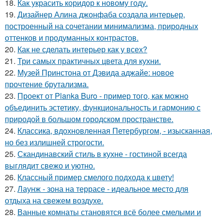
18.
Как украсить коридор к новому году.
19.
Дизайнер Алина джонфаба создала интерьер,
построенный на сочетании минимализма, природных
оттенков и продуманных контрастов.
20.
Как не сделать интерьер как у всех?
21.
Три самых практичных цвета для кухни.
22.
Музей Принстона от Дэвида аджайе: новое
прочтение брутализма.
23.
Проект от Planka Buro - пример того, как можно
объединить эстетику, функциональность и гармонию с
природой в большом городском пространстве.
24.
Классика, вдохновленная Петербургом, - изысканная,
но без излишней строгости.
25.
Скандинавский стиль в кухне - гостиной всегда
выглядит свежо и уютно.
26.
Классный пример смелого подхода к цвету!
27.
Лаунж - зона на террасе - идеальное место для
отдыха на свежем воздухе.
28.
Ванные комнаты становятся всё более смелыми и