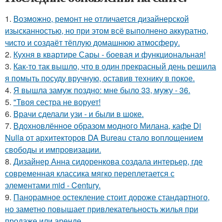
1.
Возможно, ремонт не отличается дизайнерской
изысканностью, но при этом всё выполнено аккуратно,
чисто и создаёт тёплую домашнюю атмосферу.
2.
Кухня в квартире Сары - боевая и функциональная!
3.
Как-то так вышло, что в один прекрасный день решила
я помыть посуду вручную, оставив технику в покое.
4.
Я вышла замуж поздно: мне было 33, мужу - 36.
5.
"Твоя сестра не ворует!
6.
Врачи сделали узи - и были в шоке.
7.
Вдохновлённое образом модного Милана, кафе Di
Nulla от архитекторов DA Bureau стало воплощением
свободы и импровизации.
8.
Дизайнер Анна сидоренкова создала интерьер, где
современная классика мягко переплетается с
элементами mid - Century.
9.
Панорамное остекление стоит дороже стандартного,
но заметно повышает привлекательность жилья при
продаже или аренде.