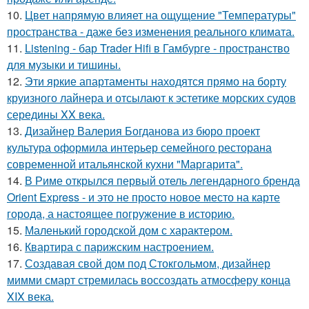
10.
Цвет напрямую влияет на ощущение "Температуры"
пространства - даже без изменения реального климата.
11.
Listening - бар Trader Hifi в Гамбурге - пространство
для музыки и тишины.
12.
Эти яркие апартаменты находятся прямо на борту
круизного лайнера и отсылают к эстетике морских судов
середины XX века.
13.
Дизайнер Валерия Богданова из бюро проект
культура оформила интерьер семейного ресторана
современной итальянской кухни "Маргарита".
14.
В Риме открылся первый отель легендарного бренда
Orient Express - и это не просто новое место на карте
города, а настоящее погружение в историю.
15.
Маленький городской дом с характером.
16.
Квартира с парижским настроением.
17.
Создавая свой дом под Стокгольмом, дизайнер
мимми смарт стремилась воссоздать атмосферу конца
XIX века.