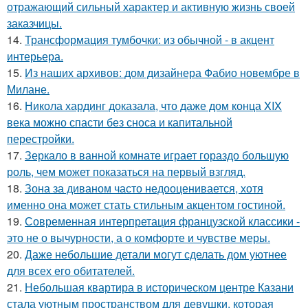
отражающий сильный характер и активную жизнь своей
заказчицы.
14.
Трансформация тумбочки: из обычной - в акцент
интерьера.
15.
Из наших архивов: дом дизайнера Фабио новембре в
Милане.
16.
Никола хардинг доказала, что даже дом конца XIX
века можно спасти без сноса и капитальной
перестройки.
17.
Зеркало в ванной комнате играет гораздо большую
роль, чем может показаться на первый взгляд.
18.
Зона за диваном часто недооценивается, хотя
именно она может стать стильным акцентом гостиной.
19.
Современная интерпретация французской классики -
это не о вычурности, а о комфорте и чувстве меры.
20.
Даже небольшие детали могут сделать дом уютнее
для всех его обитателей.
21.
Небольшая квартира в историческом центре Казани
стала уютным пространством для девушки, которая