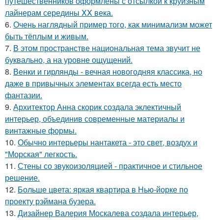
путешественников оформлены с отсылкой к круизным
лайнерам середины XX века.
6.
Очень наглядный пример того, как минимализм может
быть тёплым и живым.
7.
В этом пространстве национальная тема звучит не
буквально, а на уровне ощущений.
8.
Венки и гирлянды - вечная новогодняя классика, но
даже в привычных элементах всегда есть место
фантазии.
9.
Архитектор Анна скорик создала эклектичный
интерьер, объединив современные материалы и
винтажные формы.
10.
Обычно интерьеры нантакета - это свет, воздух и
"Морская" легкость.
11.
Стены со звукоизоляцией - практичное и стильное
решение.
12.
Больше цвета: яркая квартира в Нью-йорке по
проекту рэймана бузера.
13.
Дизайнер Валерия Москалева создала интерьер,