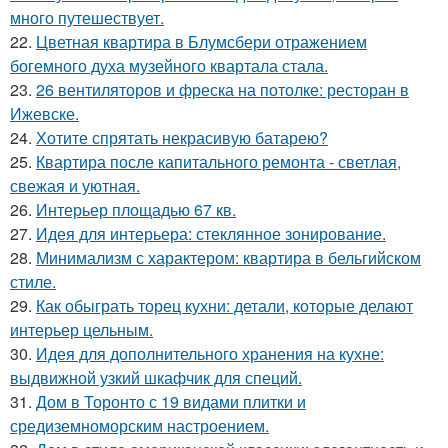
много путешествует.
22.
Цветная квартира в Блумсбери отражением
богемного духа музейного квартала стала.
23.
26 вентиляторов и фреска на потолке: ресторан в
Ижевске.
24.
Хотите спрятать некрасивую батарею?
25.
Квартира после капитального ремонта - светлая,
свежая и уютная.
26.
Интерьер площадью 67 кв.
27.
Идея для интерьера: стеклянное зонирование.
28.
Минимализм с характером: квартира в бельгийском
стиле.
29.
Как обыграть торец кухни: детали, которые делают
интерьер цельным.
30.
Идея для дополнительного хранения на кухне:
выдвижной узкий шкафчик для специй.
31.
Дом в Торонто с 19 видами плитки и
средиземноморским настроением.