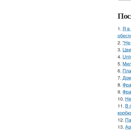
Пос
1.
Я в
обесп
2.
"Не
3.
Цве
4.
Uni
5.
Мил
6.
Пла
7.
Дом
8.
Фра
9.
Фра
10.
Не
11.
В 
корбю
12.
Па
13.
Ар