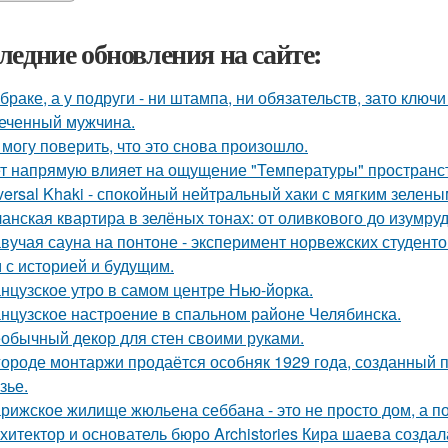
ледние обновления на сайте:
 браке, а у подруги - ни штампа, ни обязательств, зато ключ
еченный мужчина.
 могу поверить, что это снова произошло.
т напрямую влияет на ощущение "Температуры" пространств
versal Khaki - спокойный нейтральный хаки с мягким зелен
анская квартира в зелёных тонах: от оливкового до изумруд
вучая сауна на понтоне - эксперимент норвежских студенто
 с историей и будущим.
нцузское утро в самом центре Нью-йорка.
нцузское настроение в спальном районе Челябинска.
обычный декор для стен своими руками.
городе монтаржи продаётся особняк 1929 года, созданный
зье.
рижское жилище жюльена себбана - это не просто дом, а п
хитектор и основатель бюро Archistories Кира шаева создал