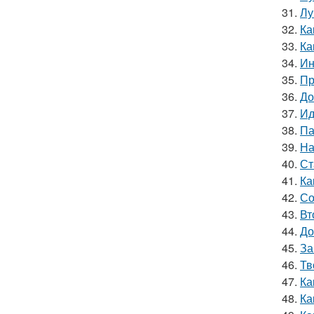
31.
Лу
32.
Ка
33.
Ка
34.
Ин
35.
Пр
36.
До
37.
Ид
38.
Па
39.
На
40.
Ст
41.
Ка
42.
Со
43.
Вт
44.
До
45.
За
46.
Тв
47.
Ка
48.
Ка