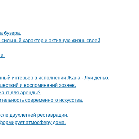
а бузера.
сильный характер и активную жизнь своей
и.
нный интерьер в исполнении Жана - Луи деньо.
шествий и воспоминаний хозяев.
иант для аренды?
ительность современного искусства.
осле двухлетней реставрации.
с формирует атмосферу дома.