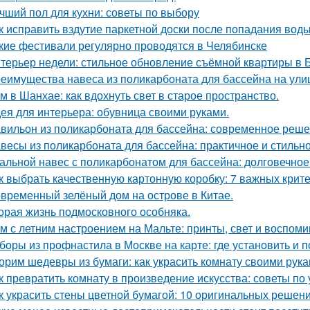
чший пол для кухни: советы по выбору
к исправить вздутие паркетной доски после попадания вод
кие фестивали регулярно проводятся в Челябинске
терьер недели: стильное обновление съёмной квартиры в Б
еимущества навеса из поликарбоната для бассейна на ули
м в Шанхае: как вдохнуть свет в старое пространство.
ея для интерьера: обувница своими руками.
вильон из поликарбоната для бассейна: современное реше
весы из поликарбоната для бассейна: практичное и стильн
альной навес с поликарбонатом для бассейна: долговечное
к выбрать качественную картонную коробку: 7 важных крит
временный зелёный дом на острове в Китае.
орая жизнь подмосковного особняка.
м с летним настроением на Мальте: принты, свет и воспоми
боры из профнастила в Москве на карте: где установить и 
орим шедевры из бумаги: как украсить комнату своими рук
к превратить комнату в произведение искусства: советы п
к украсить стены цветной бумагой: 10 оригинальных решен