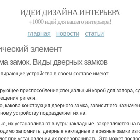
ИДЕИ ДИЗАЙНА ИНТЕРЬЕРА
+1000 идей для вашего интерьера!
главная
новости
статьи
ический элемент
ма замок. Виды дверных замков
апирающие устройства в своем составе имеют:
рующее приспособление;специальный короб для запора, сд
ещения ригеля.
го, какова конструкция дверного замка, зависит его назна
рному устройству подразделяет их на:
ые, их устанавливают внутрь;накладные, закрепляются на 
одимо запомнить, дверные накладные и врезные замки изг
уют при установлении их переворачивать. Это может поспо