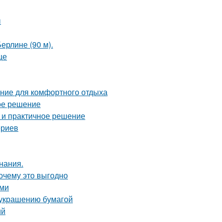
ы
ерлине (90 м).
це
ние для комфортного отдыха
ое решение
 и практичное решение
ериев
нания.
почему это выгодно
ами
о украшению бумагой
ий