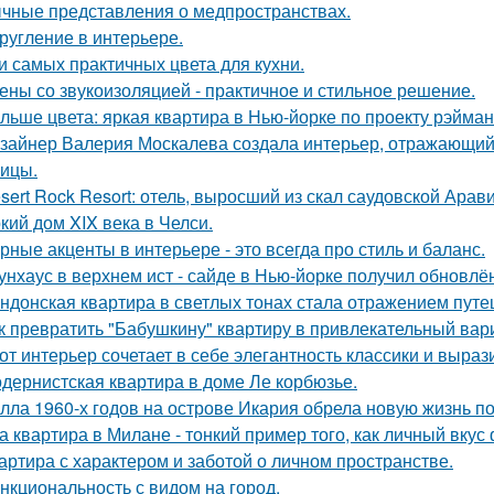
чные представления о медпространствах.
ругление в интерьере.
и самых практичных цвета для кухни.
ены со звукоизоляцией - практичное и стильное решение.
льше цвета: яркая квартира в Нью-йорке по проекту рэйман
зайнер Валерия Москалева создала интерьер, отражающий 
чицы.
sert Rock Resort: отель, выросший из скал саудовской Арави
кий дом XIX века в Челси.
рные акценты в интерьере - это всегда про стиль и баланс.
унхаус в верхнем ист - сайде в Нью-йорке получил обновлё
ндонская квартира в светлых тонах стала отражением путе
к превратить "Бабушкину" квартиру в привлекательный вар
от интерьер сочетает в себе элегантность классики и выраз
дернистская квартира в доме Ле корбюзье.
лла 1960-х годов на острове Икария обрела новую жизнь п
а квартира в Милане - тонкий пример того, как личный вку
артира с характером и заботой о личном пространстве.
нкциональность с видом на город.