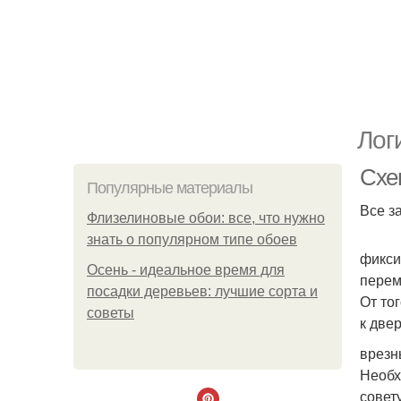
Лог
Схе
Популярные материалы
Все з
Флизелиновые обои: все, что нужно
знать о популярном типе обоев
фикси
Осень - идеальное время для
перем
посадки деревьев: лучшие сорта и
От то
советы
к две
врезн
Необх
совет