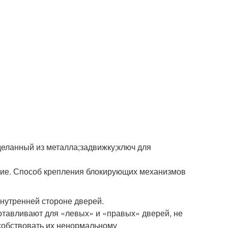
еланный из металла;задвижку;ключ для
чение. Способ крепления блокирующих механизмов
внутренней стороне дверей.
отавливают для «левых» и «правых» дверей, не
собствовать их ненормальному