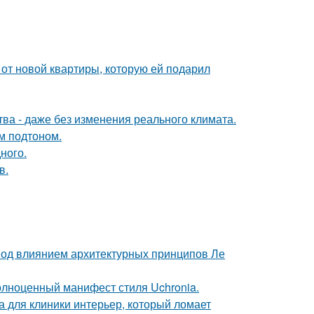
и от новой квартиры, которую ей подарил
а - даже без изменения реального климата.
ым подтоном.
ного.
в.
 под влиянием архитектурных принципов Ле
олноценный манифест стиля Uchronia.
а для клиники интерьер, который ломает