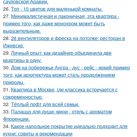
саудовской Аравии.
26.
Топ - 10 цветов для маленькой комнаты.
27.
Минималистичная и лаконичная, эта квартира -
пример того, как даже монохром может быть
выразительным.
28.
26 вентиляторов и фреска на потолке: ресторан в
Ижевске.
29.
Личный опыт: как дизайнер объединила две
квартиры в одну.
30.
Дом на побережье Ангра - дус - рейс - яркий пример
того, как архитектура может стать продолжением
природы.
31.
Квартира в Москве, где классика встречается с
современностью.
32.
Тёплый лофт для всей семьи.
33.
Палаццо для души: мини - отель с ароматом
Флоренции.
34.
Какое напольное покрытие идеально подходит для
кухни: советы и рекомендации