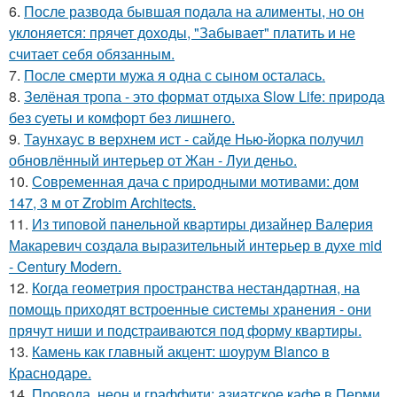
6.
После развода бывшая подала на алименты, но он
уклоняется: прячет доходы, "Забывает" платить и не
считает себя обязанным.
7.
После смерти мужа я одна с сыном осталась.
8.
Зелёная тропа - это формат отдыха Slow Life: природа
без суеты и комфорт без лишнего.
9.
Таунхаус в верхнем ист - сайде Нью-йорка получил
обновлённый интерьер от Жан - Луи деньо.
10.
Современная дача с природными мотивами: дом
147, 3 м от Zrobim Architects.
11.
Из типовой панельной квартиры дизайнер Валерия
Макаревич создала выразительный интерьер в духе mid
- Century Modern.
12.
Когда геометрия пространства нестандартная, на
помощь приходят встроенные системы хранения - они
прячут ниши и подстраиваются под форму квартиры.
13.
Камень как главный акцент: шоурум Blanco в
Краснодаре.
14.
Провода, неон и граффити: азиатское кафе в Перми.