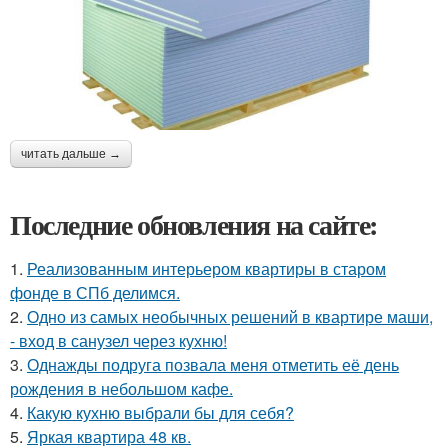
читать дальше →
Последние обновления на сайте:
1.
Реализованным интерьером квартиры в старом
фонде в СПб делимся.
2.
Одно из самых необычных решений в квартире маши,
- вход в санузел через кухню!
3.
Однажды подруга позвала меня отметить её день
рождения в небольшом кафе.
4.
Какую кухню выбрали бы для себя?
5.
Яркая квартира 48 кв.