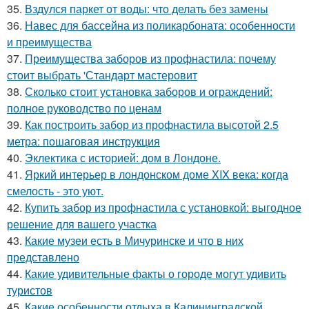
35.
Вздулся паркет от воды: что делать без замены
36.
Навес для бассейна из поликарбоната: особенности
и преимущества
37.
Преимущества заборов из профнастила: почему
стоит выбрать 'Стандарт мастеровит
38.
Сколько стоит установка заборов и ограждений:
полное руководство по ценам
39.
Как построить забор из профнастила высотой 2.5
метра: пошаговая инструкция
40.
Эклектика с историей: дом в Лондоне.
41.
Яркий интерьер в лондонском доме XIX века: когда
смелость - это уют.
42.
Купить забор из профнастила с установкой: выгодное
решение для вашего участка
43.
Какие музеи есть в Мичуринске и что в них
представлено
44.
Какие удивительные факты о городе могут удивить
туристов
45.
Какие особенности отдыха в Калининградской