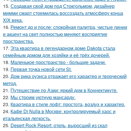
15.
Создавая свой дом под Стокгольмом, дизайнер
мимми смарт стремилась воссоздать атмосферу конца
XIX века.
16.
Ремонт до и после: спокойная палитра, чистые линии
и акцент на свет полностью меняют восприятие
пространства.
17.
Эта квартира в легендарном доме Dakota стала
семейным домом для хозяйки и её трёх дочерей.
18.
Маленькое пространство - большие задачи.
19.
Первая точка новой сети St.
20.
Дом рика оуэнса отражает его характер и творческий
метод.
21.
Путешествие по Азии: яркий дом в Коннектикуте.
22.
Мы строим уютную мансарду.
23.
Квартира в стиле лофт: простота, воздух и характер.
24.
Кафе Di Nulla в Москве: контролируемый хаос и
итальянская легкость.
25.
Desert Rock Resort: отель, выросший из скал