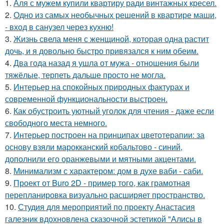
1.
Аля с мужем купили квартиру ради винтажных кресел.
2.
Одно из самых необычных решений в квартире маши,
- вход в санузел через кухню!
3.
Жизнь свела меня с женщиной, которая одна растит
дочь, и я довольно быстро привязался к ним обеим.
4.
Два года назад я ушла от мужа - отношения были
тяжёлые, терпеть дальше просто не могла.
5.
Интерьер на спокойных природных фактурах и
современной функциональности выстроен.
6.
Как обустроить уютный уголок для чтения - даже если
свободного места немного.
7.
Интерьер построен на принципах цветотерапии: за
основу взяли марокканский кобальтово - синий,
дополнили его оранжевыми и мятными акцентами.
8.
Минимализм с характером: дом в духе ваби - саби.
9.
Проект от Buro 2D - пример того, как грамотная
перепланировка визуально расширяет пространство.
10.
Студия для мероприятий по проекту Анастасия
галезник вдохновлена сказочной эстетикой "Алисы в