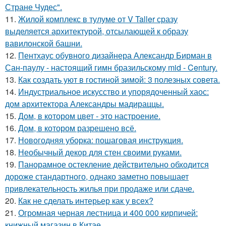
Стране Чудес".
11.
Жилой комплекс в тулуме от V Taller сразу
выделяется архитектурой, отсылающей к образу
вавилонской башни.
12.
Пентхаус обувного дизайнера Александр Бирман в
Сан-паулу - настоящий гимн бразильскому mid - Century.
13.
Как создать уют в гостиной зимой: 3 полезных совета.
14.
Индустриальное искусство и упорядоченный хаос:
дом архитектора Александры мадираццы.
15.
Дом, в котором цвет - это настроение.
16.
Дом, в котором разрешено всё.
17.
Новогодняя уборка: пошаговая инструкция.
18.
Необычный декор для стен своими руками.
19.
Панорамное остекление действительно обходится
дороже стандартного, однако заметно повышает
привлекательность жилья при продаже или сдаче.
20.
Как не сделать интерьер как у всех?
21.
Огромная черная лестница и 400 000 кирпичей:
книжный магазин в Китае.