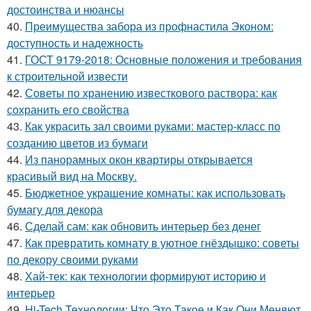
достоинства и нюансы
40.
Преимущества забора из профнастила Эконом:
доступность и надежность
41.
ГОСТ 9179-2018: Основные положения и требования
к строительной извести
42.
Советы по хранению известкового раствора: как
сохранить его свойства
43.
Как украсить зал своими руками: мастер-класс по
созданию цветов из бумаги
44.
Из панорамных окон квартиры открывается
красивый вид на Москву.
45.
Бюджетное украшение комнаты: как использовать
бумагу для декора
46.
Сделай сам: как обновить интерьер без денег
47.
Как превратить комнату в уютное гнёздышко: советы
по декору своими руками
48.
Хай-тек: как технологии формируют историю и
интерьер
49.
Hi-Tech Технологии: Что Это Такое и Как Они Меняют