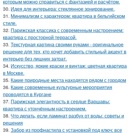
которым можно справиться с фантазией и расчётом.
30.
Идея для интерьера: стеклянное зонирование.
31.
Минимализм с характером: квартира в бельгийском
стиле.
32.
Парижская классика с современным настроением:
квартира с просторной террасой.
33.
Текстурная картина своими руками - оригинальное
решение для тех, кто хочет добавить стильный акцент в
интерьер без лишних затрат.
34.
Искусство, яркие краски и винтаж: цветная квартира
в Москве.
35.
Какие природные места находятся рядом с городом
36.
Какие современные культурные мероприятия
проводятся в Кургане
37.
Парижская элегантность в сердце Варшавы:
квартира с утончённым настроением.
38.
Что делать, если ламинат разбух от воды: советы и
решения
39.
Забор из профнастила с установкой под ключ: все