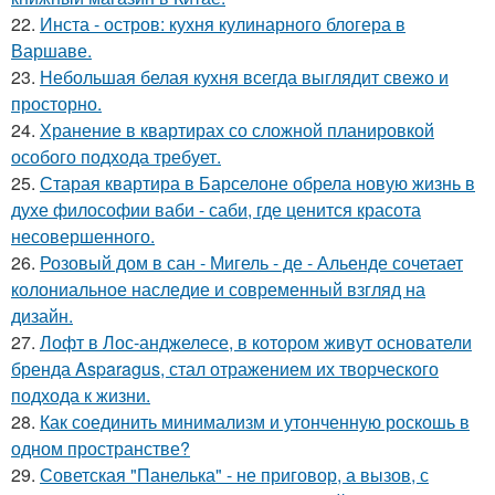
22.
Инста - остров: кухня кулинарного блогера в
Варшаве.
23.
Небольшая белая кухня всегда выглядит свежо и
просторно.
24.
Хранение в квартирах со сложной планировкой
особого подхода требует.
25.
Старая квартира в Барселоне обрела новую жизнь в
духе философии ваби - саби, где ценится красота
несовершенного.
26.
Розовый дом в сан - Мигель - де - Альенде сочетает
колониальное наследие и современный взгляд на
дизайн.
27.
Лофт в Лос-анджелесе, в котором живут основатели
бренда Asparagus, стал отражением их творческого
подхода к жизни.
28.
Как соединить минимализм и утонченную роскошь в
одном пространстве?
29.
Советская "Панелька" - не приговор, а вызов, с