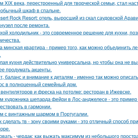
м XIX века, перестроенный для творческой семьи, стал н
обычный шкаф в спальне.
sert Rock Resort: отель, выросший из скал саудовской Арави
нузел после ремонта.
хой холодильник - это современное решение для кухни, по
ричества.
а минская квартира - пример того, как можно объединить л
.
лая кухня действительно универсальна, но чтобы она не в
ее продумать акценты.
т, баланс и внимание к деталям - именно так можно описат
ос в полноценный семейный дом.
 вентиляторов и фреска на потолке: ресторан в Ижевске.
м художника шепарда фейри в Лос-анджелесе - это пример т
ествовать в гармонии.
м с винтажным шармом в Португалии.
к сделать тв - зону своими руками - это отличный способ п
коре.
овать - чердак: как выжать максимум из небольшого простр