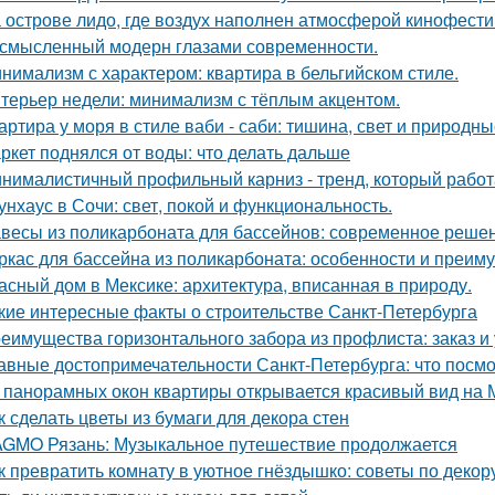
 острове лидо, где воздух наполнен атмосферой кинофести
смысленный модерн глазами современности.
нимализм с характером: квартира в бельгийском стиле.
терьер недели: минимализм с тёплым акцентом.
артира у моря в стиле ваби - саби: тишина, свет и природны
ркет поднялся от воды: что делать дальше
нималистичный профильный карниз - тренд, который работа
унхаус в Сочи: свет, покой и функциональность.
весы из поликарбоната для бассейнов: современное реше
ркас для бассейна из поликарбоната: особенности и преим
асный дом в Мексике: архитектура, вписанная в природу.
кие интересные факты о строительстве Санкт-Петербурга
еимущества горизонтального забора из профлиста: заказ и
авные достопримечательности Санкт-Петербурга: что посмо
 панорамных окон квартиры открывается красивый вид на 
к сделать цветы из бумаги для декора стен
GMO Рязань: Музыкальное путешествие продолжается
к превратить комнату в уютное гнёздышко: советы по декор