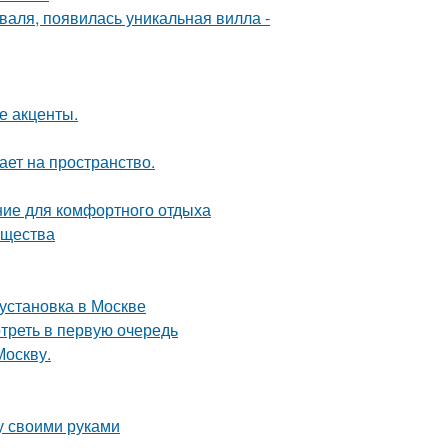
валя, появилась уникальная вилла -
е акценты.
ет на пространство.
ние для комфортного отдыха
ущества
 установка в Москве
треть в первую очередь
Москву.
у своими руками