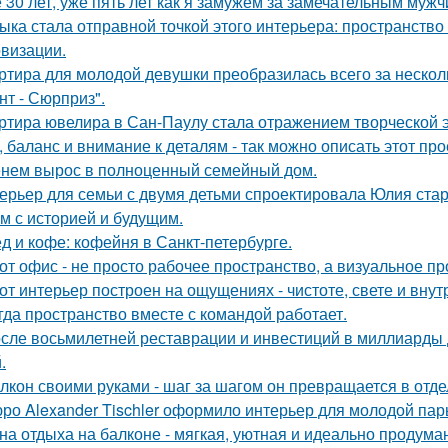
 30 лет, уже пять лет как я замужем за замечательным мужч
ыка стала отправной точкой этого интерьера: пространство
визации.
ртира для молодой девушки преобразилась всего за нескол
нт - Сюрприз".
ртира ювелира в Сан-Паулу стала отражением творческой э
, баланс и внимание к деталям - так можно описать этот пр
нем вырос в полноценный семейный дом.
ерьер для семьи с двумя детьми спроектировала Юлия стар
м с историей и будущим.
д и кофе: кофейня в Санкт-петербурге.
от офис - не просто рабочее пространство, а визуальное 
от интерьер построен на ощущениях - чистоте, свете и вну
гда пространство вместе с командой работает.
сле восьмилетней реставрации и инвестиций в миллиарды д
.
лкон своими руками - шаг за шагом он превращается в отде
ро Alexander Tischler оформило интерьер для молодой пар
на отдыха на балконе - мягкая, уютная и идеально продуман