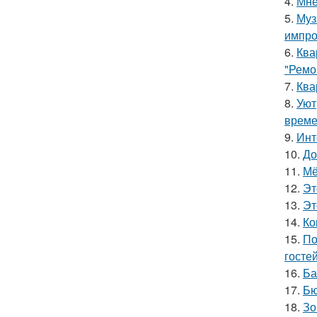
4.
Мне
5.
Муз
импро
6.
Ква
"Ремо
7.
Ква
8.
Уют
време
9.
Инт
10.
До
11.
Мё
12.
Эт
13.
Эт
14.
Ко
15.
По
гостей
16.
Ба
17.
Бю
18.
Зо