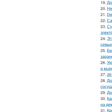
19.
До
20.
Не
21.
De
22.
Са
23.
Су
элект
24.
Эт
семьи
25.
Бе
заран
26.
Ую
и выр
27.
26
28.
До
сосущ
29.
До
30.
Ка
на де
31.
Кр