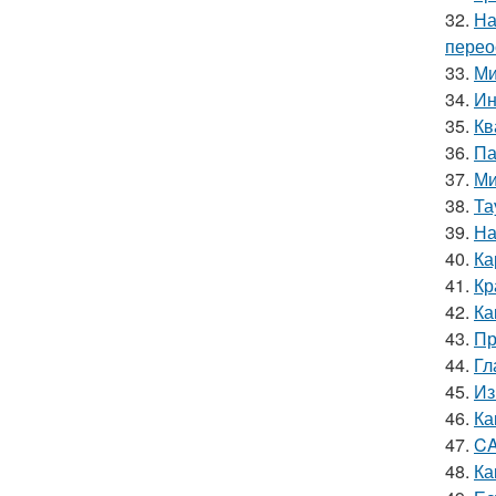
32.
На
перео
33.
Ми
34.
Ин
35.
Кв
36.
Па
37.
Ми
38.
Та
39.
На
40.
Ка
41.
Кр
42.
Ка
43.
Пр
44.
Гл
45.
Из
46.
Ка
47.
CA
48.
Ка