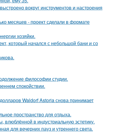
иной, ему 35.
 выстроено вокруг инструментов и настроения
ько месяцев - проект сделали в формате
нергии хозяйки.
оект, который начался с небольшой бани и со
икова.
продолжение философии студии.
треннем спокойствии.
олларов Waldorf Astoria снова принимает
льное пространство для отдыха.
ы, влюблённой в индустриальную эстетику.
ная для вечерних пауз и утреннего света.