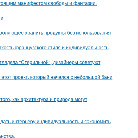
астоящим манифестом свободы и фантазии.
и.
зволяющее хранить продукты без использования
егкость французского стиля и индивидуальность
ыглядела "Стерильной", дизайнеры советуют
ь этот проект, который начался с небольшой бани
ого, как архитектура и природа могут
ридать интерьеру индивидуальность и сэкономить
анства.