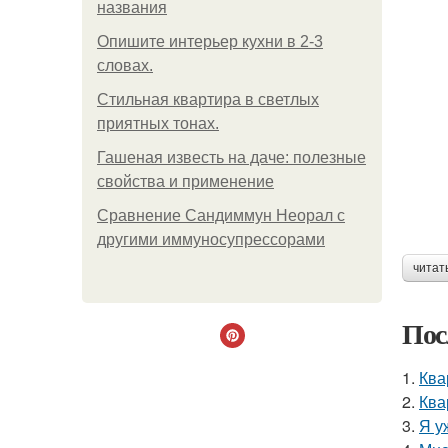
названия
Опишите интерьер кухни в 2-3
словах.
Стильная квартира в светлых
приятных тонах.
Гашеная известь на даче: полезные
свойства и применение
Сравнение Сандиммун Неорал с
другими иммуносупрессорами
читат
Пос
1.
Ква
2.
Ква
3.
Я у