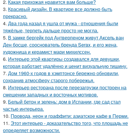
2.
Какая прихожая нравится вам больше?
3.
Красивый дизайн. В квартире все должно быть
прекрасно.
4.
Два года назад я ушла от мужа - отношения были
тяжёлые, терпеть дальше просто не могла.
5.
В замке бергейк под Антверпеном живут Аксель ван
Ден босше, сооснователь бренда Serax, и его жена,
художница и керамист мари михилссен.
6.
Интерьер этой квартиры создавался для девушки,
которая работает удалённо и ценит визуальную тишину.
7.
Дом 1960-х годов в хэмптонсе бережно обновили,
сохранив атмосферу старого побережья.
8.
Интерьер ресторана после перезагрузки построен на
смешении западных и восточных мотивов.
9.
Белый бетон и зелень: дом в Испании, где сад стал
частью интерьера.
10.
Провода, неон и граффити: азиатское кафе в Перми.
11.
Этот интерьер - доказательство того, что площадь не
определяет возможности.