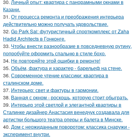
30.
Личный опыт: квартира с панорамными окнами в
Казани.
31.
От процесса ремонта и преображения интерьера
действительно можно получать удовольствие.
32.
Go Park Sai: футуристичный спорткомплекс от Zaha
Hadid Architects в Гонконге.
33.
Чтобы внести разнообразие в повседневную рутину,
попробуйте оформить спальню в стиле бохо.
34.
Не повторяйте этой ошибки в ремонте!
35.
Объём, фактура и характер - барельеф на стене.
36.
Современное чтение классики: квартира в
сталинском доме.
37.
Интерьер: свет и фактуры в гармонии.
38.
Ванная с окном - роскошь, которую стоит обыграть.
39.
Интерьер этой светлой и элегантной квартиры в
Сталинке дизайнер Анастасия венедчук создавала для
артистки большого театра оперы и балета в Минске.
40.
Дом с неожиданным поворотом: классика снаружи -
эксперимент внутри.