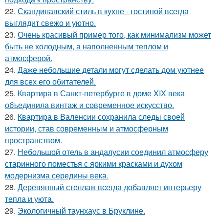
22.
Скандинавский стиль в кухне - гостиной всегда
выглядит свежо и уютно.
23.
Очень красивый пример того, как минимализм может
быть не холодным, а наполненным теплом и
атмосферой.
24.
Даже небольшие детали могут сделать дом уютнее
для всех его обитателей.
25.
Квартира в Санкт-петербурге в доме XIX века
объединила винтаж и современное искусство.
26.
Квартира в Валенсии сохранила следы своей
истории, став современным и атмосферным
пространством.
27.
Небольшой отель в андалусии соединил атмосферу
старинного поместья с яркими красками и духом
модернизма середины века.
28.
Деревянный стеллаж всегда добавляет интерьеру
тепла и уюта.
29.
Экологичный таунхаус в Бруклине.