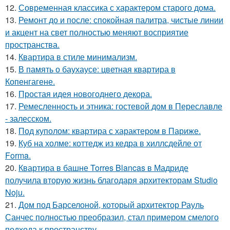
12.
Современная классика с характером старого дома.
13.
Ремонт до и после: спокойная палитра, чистые линии
и акцент на свет полностью меняют восприятие
пространства.
14.
Квартира в стиле минимализм.
15.
В память о баухаусе: цветная квартира в
Копенгагене.
16.
Простая идея новогоднего декора.
17.
Ремесленность и этника: гостевой дом в Переславле
- залесском.
18.
Под куполом: квартира с характером в Париже.
19.
Куб на холме: коттедж из кедра в хиллсдейле от
Forma.
20.
Квартира в башне Torres Blancas в Мадриде
получила вторую жизнь благодаря архитекторам Studio
Noju.
21.
Дом под Барселоной, который архитектор Рауль
Санчес полностью преобразил, стал примером смелого
подхода к пространству.