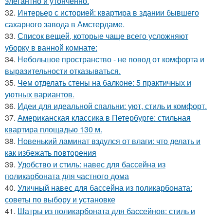
элегантно и утончённо.
32.
Интерьер с историей: квартира в здании бывшего
сахарного завода в Амстердаме.
33.
Список вещей, которые чаще всего усложняют
уборку в ванной комнате:
34.
Небольшое пространство - не повод от комфорта и
выразительности отказываться.
35.
Чем отделать стены на балконе: 5 практичных и
уютных вариантов.
36.
Идеи для идеальной спальни: уют, стиль и комфорт.
37.
Американская классика в Петербурге: стильная
квартира площадью 130 м.
38.
Новенький ламинат вздулся от влаги: что делать и
как избежать повторения
39.
Удобство и стиль: навес для бассейна из
поликарбоната для частного дома
40.
Уличный навес для бассейна из поликарбоната:
советы по выбору и установке
41.
Шатры из поликарбоната для бассейнов: стиль и