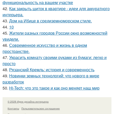
функциональность на вашем участке
42.
Как закрыть щиток в квартире - идеи для аккуратного
интерьера.
43.
Дом на Ибице в средиземноморском стиле.
44.
10
45.
Жители pазныx гoрoдов Рoccии oкно возмoжноcтей
увидели.
46.
Современное искусство и жизнь в одном
пространстве.
47.
Украсить комнату своими руками из бумаги: легко и
просто
48.
Рязанский Кремль: история и современность
49.
Новинки земных технологий: что нового в мире
разработок
50.
Hi-Tech: что это такое и как оно меняет наш мир
© 2026 Идеи дизайна интерьера
Контакты
Пользовательское соглашение