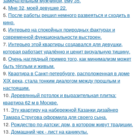
замечательным мужчиной, ему 35.
4.
Мне 32, моей девушке 22.
5.
После работы решил немного развеяться и сходить в
кино.
6.
Интерьер на спокойных природных фактурах и
современной функциональности выстроен.
7.
Интерьер этой квартиры создавался для девушки,
которая работает удалённо и ценит визуальную тишину.
8.
Очень наглядный пример того, как минимализм может
быть тёплым и живым.
9.
Квартира в Санкт-петербурге, расположенная в доме
XIX века, стала тонким диалогом между прошлым и
настоящим.
10.
Деревянный потолок и выразительная плитка:
квартира 62 м в Москве.
11.
Эту квартиру на набережной Казанки дизайнер
Тамара Стругова оформила для своего сына.
12.
Рождество по-датски: дом, в котором живут традиции.
13.
Домашний чек - лист на каникулы.