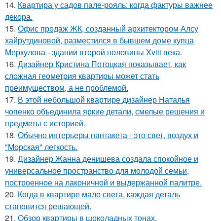
14.
Квартира у садов пале-рояль: когда фактуры важнее
декора.
15.
Офис продаж ЖК, созданный архитектором Алсу
хайрутдиновой, разместился в бывшем доме купца
Меркулова - здании второй половины Xviii века.
16.
Дизайнер Кристина Потоцкая показывает, как
сложная геометрия квартиры может стать
преимуществом, а не проблемой.
17.
В этой небольшой квартире дизайнер Наталья
чопенко объединила яркие детали, смелые решения и
предметы с историей.
18.
Обычно интерьеры нантакета - это свет, воздух и
"Морская" легкость.
19.
Дизайнер Жанна денишева создала спокойное и
универсальное пространство для молодой семьи,
построенное на лаконичной и выдержанной палитре.
20.
Когда в квартире мало света, каждая деталь
становится решающей.
21.
Обзор квартиры в шоколадных тонах.