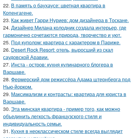
22.
В память о баухаусе: цветная квартира в
Копенгагене.
23.
Как живет Гарри Нуриев: дом дизайнера в Тоскане.
24.
Дизайнер Милана колодник создала интерьер, где
гармонично сочетаются природа, творчество и уют.
25.
Под куполом: квартира с характером в Париже.
26.
Desert Rock Resort: отель, выросший из скал
саудовской Аравии.
27.
Инста - остров: кухня кулинарного блогера в
Варшаве.
28.
Фермерский дом режиссёра Адама штернберга под
Нью-йорком.
29.
Максимализм и контрасты: квартира для юриста в
Варшаве.
30.
Эта минская квартира - пример того, как можно
объединить легкость французского стиля и
индивидуальность семьи.
31.
Кухня в неоклассическом стиле всегда выглядит