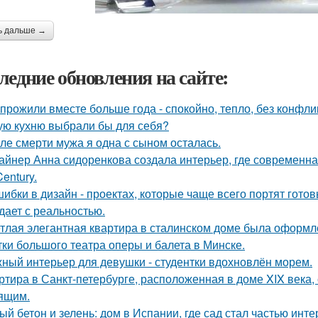
ь дальше →
ледние обновления на сайте:
прожили вместе больше года - спокойно, тепло, без конфли
ую кухню выбрали бы для себя?
ле смерти мужа я одна с сыном осталась.
айнер Анна сидоренкова создала интерьер, где современна
Century.
шибки в дизайн - проектах, которые чаще всего портят готов
дает с реальностью.
тлая элегантная квартира в сталинском доме была оформл
тки большого театра оперы и балета в Минске.
ный интерьер для девушки - студентки вдохновлён морем.
ртира в Санкт-петербурге, расположенная в доме XIX века
ящим.
ый бетон и зелень: дом в Испании, где сад стал частью инте