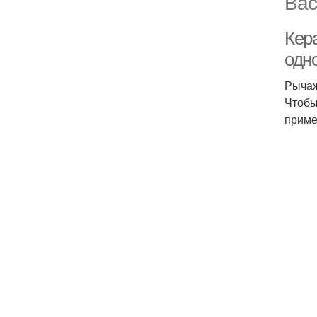
Вас
Кера
одн
Рычаж
Чтобы
приме