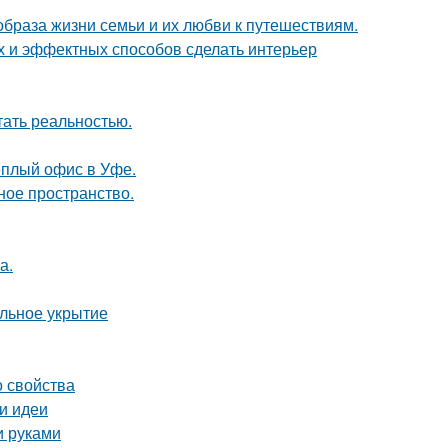
образа жизни семьи и их любви к путешествиям.
ых и эффектных способов сделать интерьер
тать реальностью.
ёплый офис в Уфе.
ное пространство.
а.
ильное укрытие
о свойства
 и идеи
и руками