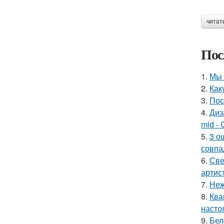
читат
Пос
1.
Мы 
2.
Как
3.
Пос
4.
Диз
mid - 
5.
3 о
совпа
6.
Све
артис
7.
Неж
8.
Ква
насто
9.
Бел