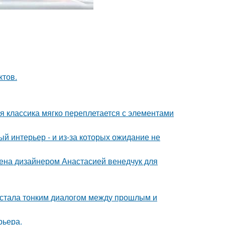
ктов.
я классика мягко переплетается с элементами
ый интерьер - и из-за которых ожидание не
ена дизайнером Анастасией венедчук для
, стала тонким диалогом между прошлым и
рьера.