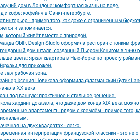
авучий дом в Лондоне: комфортная жизнь на воде.
д и кофе: кофейня в Санкт-петербурге.
от интерьер - пример того, как даже с ограниченным бюдже
яется и запоминается.
м, который живёт вместе с природой.
манда Oblik Design Studio оформила ресторан с тонким фр
гендарный дом шталя, созданный Пьером Кенигом в 1960 г
льше цвета: яркая квартира в Нью-йорке по проекту рэйман
йфхаки для прихожей.
етлая рабочая зона.
зайнер Ксения Новикова оформила флагманский бутик Land
начала ХХ века.
ран под ванную: практичное и стильное решение.
кола хардинг доказала, что даже дом конца XIX века можно 
временные апартаменты рядом с кремлём - пример того, к
иональным.
ачечная на двух квадратах - легко!
временная интерпретация французской классики - это не о 