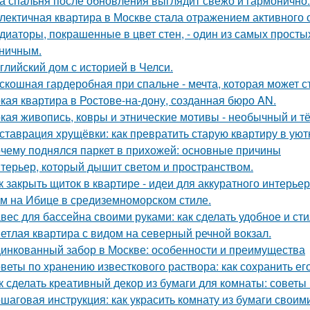
а спальня после обновления выглядит свежо и гармонично.
лектичная квартира в Москве стала отражением активного 
диаторы, покрашенные в цвет стен, - один из самых прост
ничным.
глийский дом с историей в Челси.
скошная гардеробная при спальне - мечта, которая может с
кая квартира в Ростове-на-дону, созданная бюро AN.
кая живопись, ковры и этнические мотивы - необычный и т
ставрация хрущёвки: как превратить старую квартиру в уют
чему поднялся паркет в прихожей: основные причины
терьер, который дышит светом и пространством.
к закрыть щиток в квартире - идеи для аккуратного интерьер
м на Ибице в средиземноморском стиле.
вес для бассейна своими руками: как сделать удобное и ст
етлая квартира с видом на северный речной вокзал.
инкованный забор в Москве: особенности и преимущества
веты по хранению известкового раствора: как сохранить ег
к сделать креативный декор из бумаги для комнаты: советы
шаговая инструкция: как украсить комнату из бумаги своим