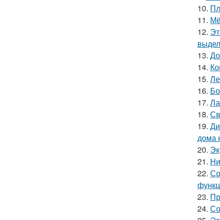
10.
Пл
11.
Мё
12.
Эт
выдел
13.
До
14.
Ко
15.
Ле
16.
Бо
17.
Ла
18.
Св
19.
Ди
дома 
20.
Эк
21.
Ни
22.
Со
функц
23.
Пр
24.
Со