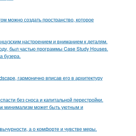
том можно создать пространство, которое
анцузским настроением и вниманием к деталям.
оду, был частью программы Case Study Houses.
а бузера.
scape, гармонично вписав его в архитектуру
спасти без сноса и капитальной перестройки.
ак минимализм может быть уютным и
вычурности, а о комфорте и чувстве меры.