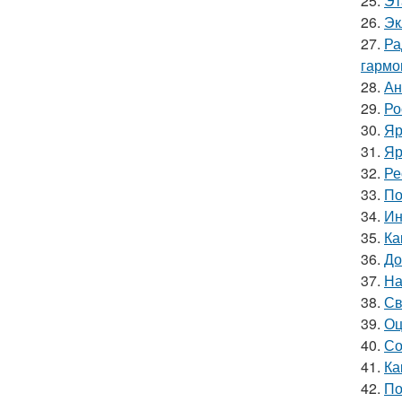
25.
Эт
26.
Эк
27.
Ра
гармо
28.
Ан
29.
Ро
30.
Яр
31.
Яр
32.
Ре
33.
По
34.
Ин
35.
Ка
36.
До
37.
На
38.
Св
39.
Оц
40.
Со
41.
Ка
42.
По