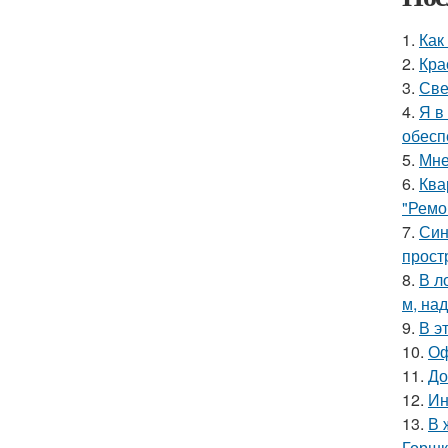
1.
Как
2.
Кра
3.
Све
4.
Я в
обесп
5.
Мне
6.
Ква
"Ремо
7.
Син
прост
8.
В л
м, на
9.
В э
10.
Оф
11.
До
12.
Ин
13.
В 
Горшк