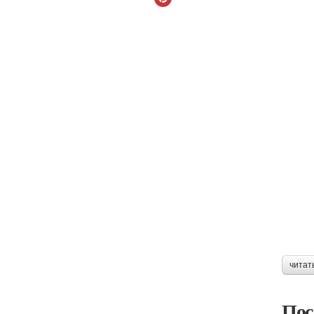
читат
Пос