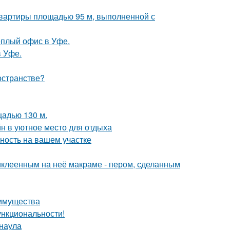
квартиры площадью 95 м, выполненной с
ёплый офис в Уфе.
в Уфе.
остранстве?
щадью 130 м.
н в уютное место для отдыха
ность на вашем участке
иклеенным на неё макраме - пером, сделанным
еимущества
ункциональности!
рнаула