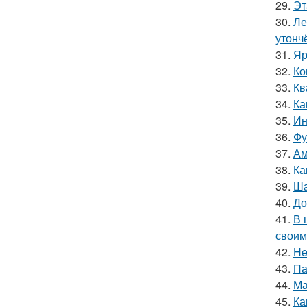
29.
Эт
30.
Ле
утонч
31.
Яр
32.
Ко
33.
Кв
34.
Ка
35.
Ин
36.
Фу
37.
Ам
38.
Ка
39.
Ша
40.
До
41.
В 
своим
42.
He
43.
Па
44.
Ма
45.
Ка