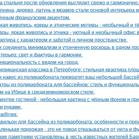
а спальня после обновления выглядит свежо и гармонично.
пнина, дерево, латунь и мрамор стали основой интерьера 
ённым французским акцентом.
кая живопись, ковры и этнические мотивы - необычный и т
вры, яркая живопись и этника - уютный и необычный офис 
артира с характером и заботой о личном пространстве.
к соединить минимализм и утонченную роскошь в одном пр
терьер: свет и фактуры в гармонии.
нкциональность с видом на город.
ериканская классика в Петербурге: стильная квартира пло
к навес из поликарбоната превратит ваш небольшой бассей
тры из поликарбоната для бассейнов: стиль и функциональ
м на Ибице в средиземноморском стиле.
центре гостиной - небольшая картина с чёрным фоном и пр
и руками.
adlines:
вильон для бассейна из поликарбоната: особенности и пр
ленькая прихожая - это не повод отказываться от уюта и ф
кие памятники установлены в честь известных жителей Ба