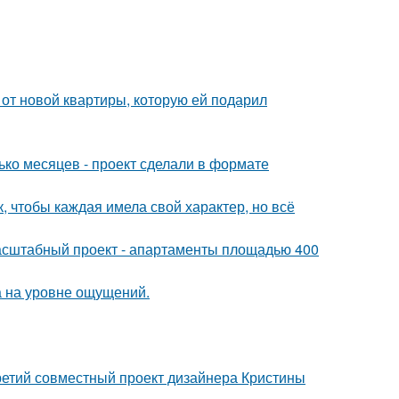
и от новой квартиры, которую ей подарил
ько месяцев - проект сделали в формате
 чтобы каждая имела свой характер, но всё
асштабный проект - апартаменты площадью 400
а на уровне ощущений.
третий совместный проект дизайнера Кристины