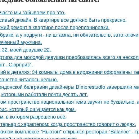
 часто мы забываем про это.
сивый дизайн. В квартире все должно быть прекрасно.
жий ремонт в квартире после перепланировки.
 браке, а у подруги - ни штампа, ни обязательств, зато ключ
еченный мужчина.
 32, моей девушке 22.
ртира для молодой девушки преобразилась всего за нескол
нт - Сюрприз".
ий в деталях: 34 комнаты дома в вирджинии оформлены так,
ранство читалось цельно.
ондонской белгравии дизайнеры Dimorestudio завершили м
д которыми работали почти десять лет.
том пространстве национальная тема звучит не буквально, 
ис, который ощущается как дом.
м, в котором разрешено всё.
терьер с характером: когда пространство говорит о людях.
жилом комплексе "Ньютон" открылся ресторан "Balance" - 
овой и её постоянных заказчиков.