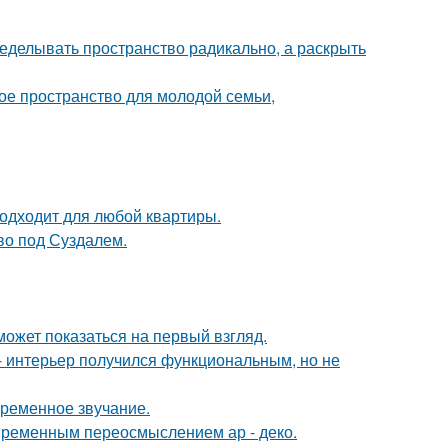
еделывать пространство радикально, а раскрыть
е пространство для молодой семьи,
подходит для любой квартиры.
ово под Суздалем.
может показаться на первый взгляд.
 интерьер получился функциональным, но не
временное звучание.
овременным переосмыслением ар - деко.