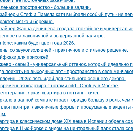
ленькое пространство - большие задачи.
зайнеры Стеф и Памела катч выбрали особый путь - не пер
арактер мягко и бережно.
зайнер Жанна денишева создала спокойное и универсально
оенное на лаконичной и выдержанной палитре.
ntone: каким будет цвет года 2026.
ены со звукоизоляцией - практичное и стильное решение.
йфхаки для прихожей.
жево - серый - универсальный оттенок, который идеально 
да поехать на выходных: арт - пространство в селе менчак
ллоуин - 2025: пять идей для стильного осеннего декора.
временная квартира с нотами mid - Century в Москве.
етотерапия: яркая квартира в ноттинг - хилл.
ркало в ванной комнате играет гораздо большую роль, чем 
плая палитра, лаконичные формы и продуманные акценты -
ым.
артира в классическом доме XIX века в Испании обрела со
артира в Нью-йорке с видом на центральный парк стала с