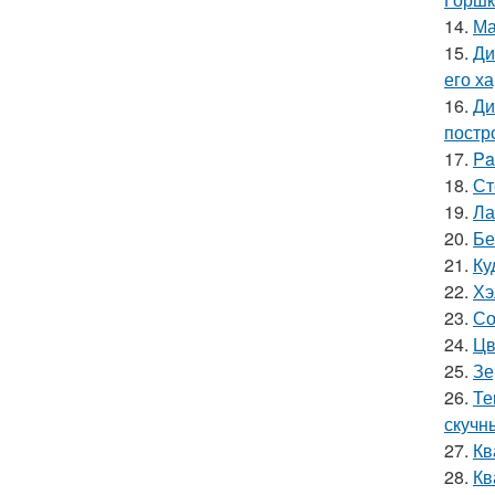
14.
Ма
15.
Ди
его х
16.
Ди
постр
17.
Pa
18.
Ст
19.
Ла
20.
Бе
21.
Ку
22.
Хэ
23.
Со
24.
Цв
25.
Зе
26.
Те
скучн
27.
Кв
28.
Кв