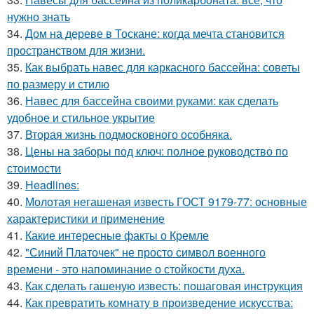
нужно знать
34.
Дом на дереве в Тоскане: когда мечта становится
пространством для жизни.
35.
Как выбрать навес для каркасного бассейна: советы
по размеру и стилю
36.
Навес для бассейна своими руками: как сделать
удобное и стильное укрытие
37.
Вторая жизнь подмосковного особняка.
38.
Цены на заборы под ключ: полное руководство по
стоимости
39.
Headlines:
40.
Молотая негашеная известь ГОСТ 9179-77: основные
характеристики и применение
41.
Какие интересные факты о Кремле
42.
"Синий Платочек" не просто символ военного
времени - это напоминание о стойкости духа.
43.
Как сделать гашеную известь: пошаговая инструкция
44.
Как превратить комнату в произведение искусства: