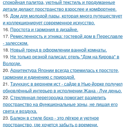
спокойная палитра, уютный текстиль и продуманные
детали делают пространство взрослее и комфортнее.
15.
Дом для молодой пары, которая много путешествует
и коллекционирует современное искусство.
16.
Простота и гармония в дизайне.
17.
Ремесленность и этника: гостевой дом в Переславле
- залесском.
18.
Новый тренд в оформлении ванной комнаты.
19.
Не только резной палисад: отель "Дом на Кирова" в
Вологде.
20.
Архитектура Японии всегда стремилась к простоте,
гармонии и единению с природой.
21.
Таунхаус в верхнем ист - сайде в Нью-йорке получил
обновлённый интерьер в исполнении Жана - Луи деньо.
22.
Стеклянная перегородка помогает разделить
пространство на функциональные зоны, не лишая его
света и воздуха.
23.
Балкон в стиле бохо - это лёгкое и уютное
пространство, где хочется забыть о времени.