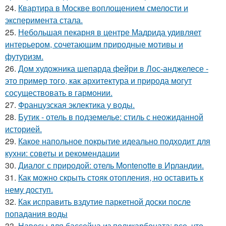
24.
Квартира в Москве воплощением смелости и
эксперимента стала.
25.
Небольшая пекарня в центре Мадрида удивляет
интерьером, сочетающим природные мотивы и
футуризм.
26.
Дом художника шепарда фейри в Лос-анджелесе -
это пример того, как архитектура и природа могут
сосуществовать в гармонии.
27.
Французская эклектика у воды.
28.
Бутик - отель в подземелье: стиль с неожиданной
историей.
29.
Какое напольное покрытие идеально подходит для
кухни: советы и рекомендации
30.
Диалог с природой: отель Montenotte в Ирландии.
31.
Как можно скрыть стояк отопления, но оставить к
нему доступ.
32.
Как исправить вздутие паркетной доски после
попадания воды
33.
Навесы для бассейна из поликарбоната: все, что