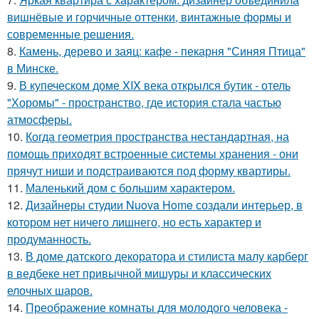
вишнёвые и горчичные оттенки, винтажные формы и
современные решения.
8.
Камень, дерево и заяц: кафе - пекарня "Синяя Птица"
в Минске.
9.
В купеческом доме XIX века открылся бутик - отель
"Хоромы" - пространство, где история стала частью
атмосферы.
10.
Когда геометрия пространства нестандартная, на
помощь приходят встроенные системы хранения - они
прячут ниши и подстраиваются под форму квартиры.
11.
Маленький дом с большим характером.
12.
Дизайнеры студии Nuova Home создали интерьер, в
котором нет ничего лишнего, но есть характер и
продуманность.
13.
В доме датского декоратора и стилиста малу карберг
в ведбеке нет привычной мишуры и классических
елочных шаров.
14.
Преображение комнаты для молодого человека -