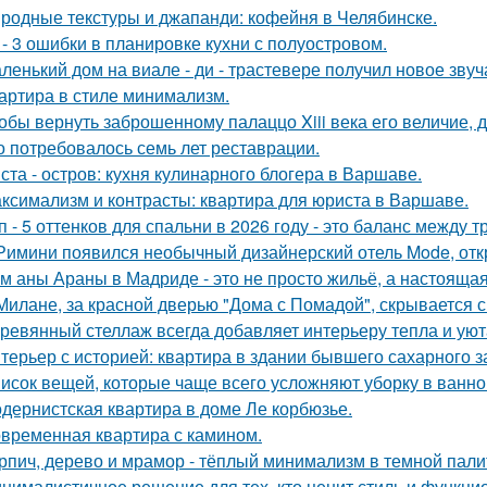
родные текстуры и джапанди: кофейня в Челябинске.
 - 3 ошибки в планировке кухни с полуостровом.
ленький дом на виале - ди - трастевере получил новое звуч
артира в стиле минимализм.
обы вернуть заброшенному палаццо Xiii века его величие, 
о потребовалось семь лет реставрации.
ста - остров: кухня кулинарного блогера в Варшаве.
ксимализм и контрасты: квартира для юриста в Варшаве.
п - 5 оттенков для спальни в 2026 году - это баланс между
Римини появился необычный дизайнерский отель Mode, откр
м аны Араны в Мадриде - это не просто жильё, а настояща
Милане, за красной дверью "Дома с Помадой", скрывается с
ревянный стеллаж всегда добавляет интерьеру тепла и уют
терьер с историей: квартира в здании бывшего сахарного 
исок вещей, которые чаще всего усложняют уборку в ванно
дернистская квартира в доме Ле корбюзье.
временная квартира с камином.
рпич, дерево и мрамор - тёплый минимализм в темной пали
нималистичное решение для тех, кто ценит стиль и функци