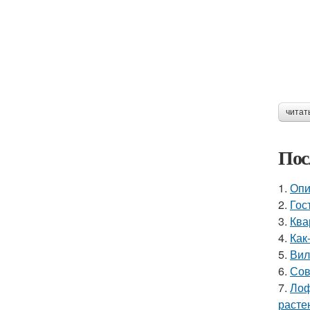
читат
Пос
1.
Опи
2.
Гос
3.
Ква
4.
Как
5.
Вил
6.
Сов
7.
Лоф
расте