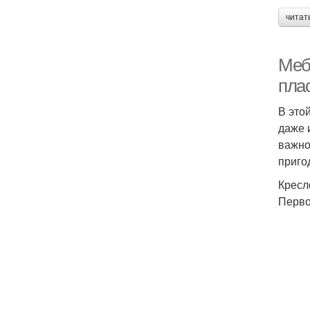
читат
Меб
пла
В это
даже 
важно
приго
Кресл
Перво