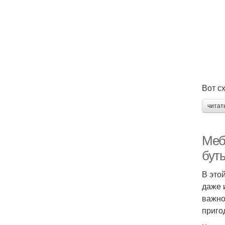
Вот с
читат
Меб
бут
В это
даже 
важно
приго