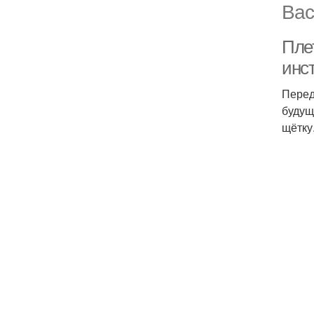
Вас
Пле
инс
Перед
будущ
щётку