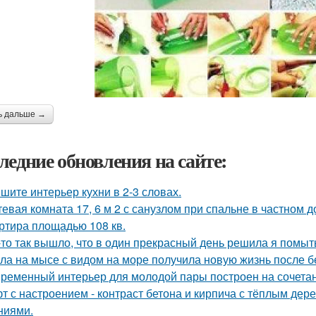
ь дальше →
ледние обновления на сайте:
шите интерьер кухни в 2-3 словах.
тевая комната 17, 6 м 2 с санузлом при спальне в частном д
ртира площадью 108 кв.
-то так вышло, что в один прекрасный день решила я помыть
ла на мысе с видом на море получила новую жизнь после 
ременный интерьер для молодой пары построен на сочетании
т с настроением - контраст бетона и кирпича с тёплым де
ниями.