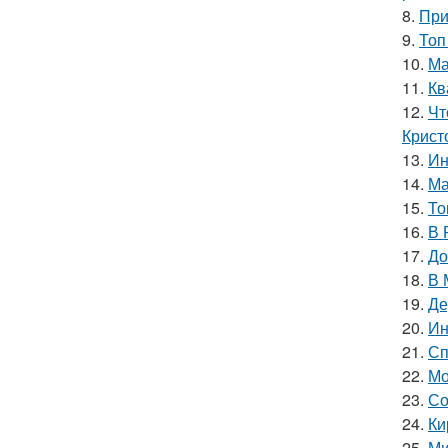
8.
При
9.
Топ
10.
Ма
11.
Кв
12.
Чт
Крист
13.
Ин
14.
Ма
15.
То
16.
В 
17.
До
18.
В 
19.
Де
20.
Ин
21.
Сп
22.
Мо
23.
Со
24.
Ки
25.
Ми