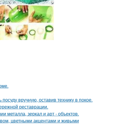
оме.
 посуду вручную, оставив технику в покое.
бережной реставрации.
 металла, зеркал и арт - объектов.
ревом, цветными акцентами и живыми