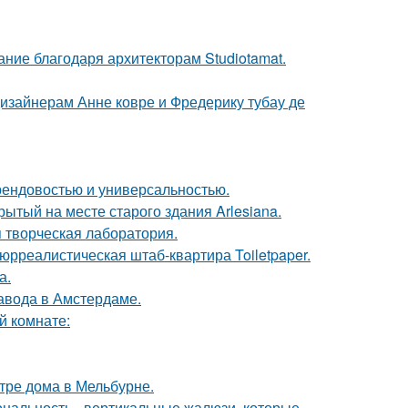
ание благодаря архитекторам Studiotamat.
дизайнерам Анне ковре и Фредерику тубау де
 трендовостью и универсальностью.
ытый на месте старого здания Arlesiana.
я творческая лаборатория.
юрреалистическая штаб-квартира Toiletpaper.
а.
завода в Амстердаме.
й комнате:
тре дома в Мельбурне.
ональность - вертикальные жалюзи, которые