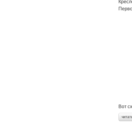
Кресл
Перво
Вот с
читат