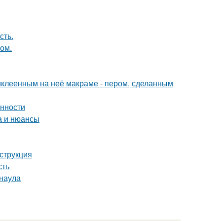
сть.
том.
иклеенным на неё макраме - пером, сделанным
енности
а и нюансы
нструкция
сть
рнаула