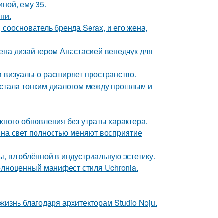
иной, ему 35.
ни.
 сооснователь бренда Serax, и его жена,
ена дизайнером Анастасией венедчук для
ка визуально расширяет пространство.
, стала тонким диалогом между прошлым и
ного обновления без утраты характера.
т на свет полностью меняют восприятие
ы, влюблённой в индустриальную эстетику.
олноценный манифест стиля Uchronia.
жизнь благодаря архитекторам Studio Noju.