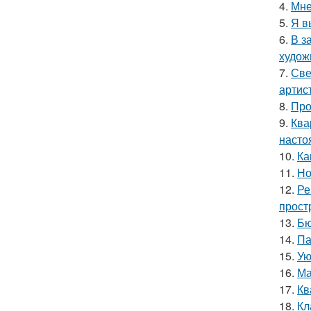
4.
Мне
5.
Я в
6.
В з
худож
7.
Све
артис
8.
Про
9.
Ква
насто
10.
Ка
11.
Но
12.
Ре
прост
13.
Бю
14.
Па
15.
Ую
16.
Ма
17.
Кв
18.
Кл