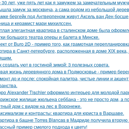
 30 лет, уже пять лет как я замужем за замечательным мужч
ышла замуж за москвича, а сама родом из небольшой дерев
амке бергейк под Антверпеном живут Аксель ван Ден босше,
ница и керамист мари михилссен.
тлая элегантная квартира в сталинском доме была оформл
тки большого театра оперы и балета в Минске.
ект от Buro 2D - пример того, как грамотная перепланиров
ртира в Санкт-петербурге, расположенная в доме XIX века
ящим.
к создать уют в гостиной зимой: 3 полезных совета.
вая жизнь деревянного дома в Подмосковье - пример береж
монт до и после: спокойная палитра, чистые линии и акцен
ранства.
ро Alexander Tischler оформило интерьер для молодой пар
рижское жилище жюльена себбана - это не просто дом, а п
тный дом с видом на лес в Воронеже.
ксимализм и контрасты: квартира для юриста в Варшаве.
артира в башне Torres Blancas в Мадриде получила вторую 
ассный пример смелого подхода к цвету!