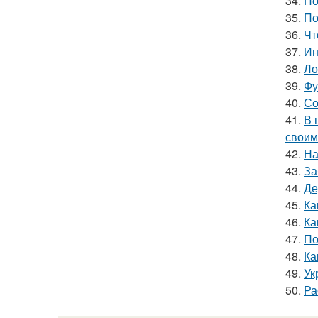
34.
По
35.
По
36.
Чт
37.
Ин
38.
Ло
39.
Фу
40.
Со
41.
В 
своим
42.
На
43.
За
44.
Де
45.
Ка
46.
Ка
47.
По
48.
Ка
49.
Ук
50.
Ра