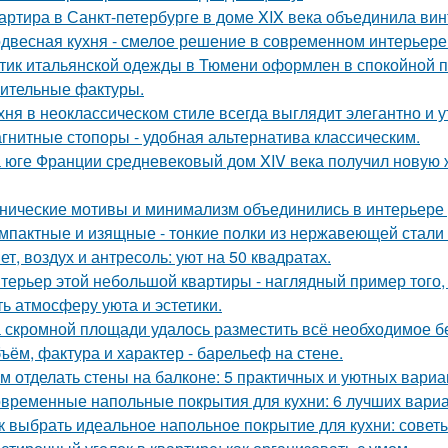
артира в Санкт-петербурге в доме XIX века объединила вин
двесная кухня - смелое решение в современном интерьере
тик итальянской одежды в Тюмени оформлен в спокойной п
ительные фактуры.
хня в неоклассическом стиле всегда выглядит элегантно и у
гнитные стопоры - удобная альтернатива классическим.
 юге Франции средневековый дом XIV века получил новую 
нические мотивы и минимализм объединились в интерьере р
мпактные и изящные - тонкие полки из нержавеющей стали
ет, воздух и антресоль: уют на 50 квадратах.
терьер этой небольшой квартиры - наглядный пример того,
ть атмосферу уюта и эстетики.
 скромной площади удалось разместить всё необходимое бе
ъём, фактура и характер - барельеф на стене.
м отделать стены на балконе: 5 практичных и уютных вариа
временные напольные покрытия для кухни: 6 лучших вари
к выбрать идеальное напольное покрытие для кухни: совет