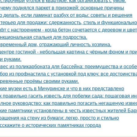
стирочный уголок в квартире: как организовать с умом.
чему поднялся паркет в прихожей: основные причины
о делать, если ламинат разбух от воды: советы и решения
терьер для продажи: сдержанность, стиль и функционально
фт с настроением - когда бетон сочетается с деревом и цве
нкциональная спальня для подростка.
временный дом, отражающий личность хозяина.
центре гостиной - небольшая картина с чёрным фоном и пр
и руками.
вес из поликарбоната для бассейна: преимущества и особ
бор из профнастила с установкой под ключ: все достоинств
ревянные проёмы своими руками.
кие музеи есть в Мичуринске и что в них представлено
к правильно гасить известь для побелки сада: пошаговая и
лное руководство: как правильно погасить негашеную изве
кие памятники установлены в честь известных жителей Ба
рашения на стену из бумаги: легко, просто и стильно
сскажите о исторических памятниках города