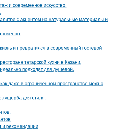
таж и современное искусство.
.
алитре с акцентом на натуральные материалы и
тончённо.
жизнь и превратился в современный гостевой
есторана татарской кухни в Казани.
 идеально подходят для душевой.
 как даже в ограниченном пространстве можно
з ущерба для стиля.
нтов.
антов
ы и рекомендации