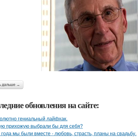
ь дальше →
ледние обновления на сайте:
олютно гениальный лайфхак.
ую прихожую выбрали бы для себя?
 года мы были вместе - любовь, страсть, планы на свадьбу.