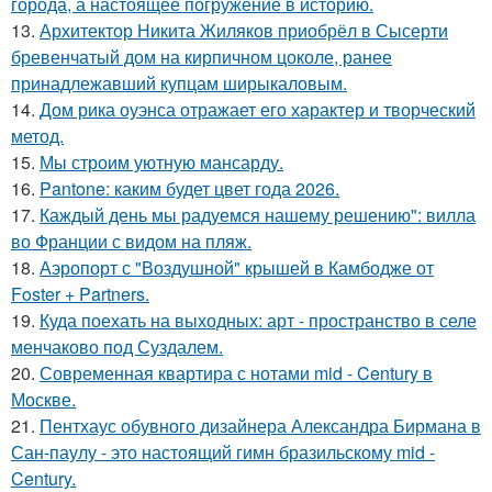
города, а настоящее погружение в историю.
13.
Архитектор Никита Жиляков приобрёл в Сысерти
бревенчатый дом на кирпичном цоколе, ранее
принадлежавший купцам ширыкаловым.
14.
Дом рика оуэнса отражает его характер и творческий
метод.
15.
Мы строим уютную мансарду.
16.
Pantone: каким будет цвет года 2026.
17.
Каждый день мы радуемся нашему решению": вилла
во Франции с видом на пляж.
18.
Аэропорт с "Воздушной" крышей в Камбодже от
Foster + Partners.
19.
Куда поехать на выходных: арт - пространство в селе
менчаково под Суздалем.
20.
Современная квартира с нотами mid - Century в
Москве.
21.
Пентхаус обувного дизайнера Александра Бирмана в
Сан-паулу - это настоящий гимн бразильскому mid -
Century.