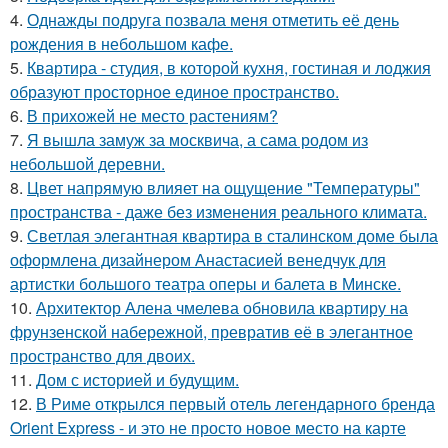
4.
Однажды подруга позвала меня отметить её день
рождения в небольшом кафе.
5.
Квартира - студия, в которой кухня, гостиная и лоджия
образуют просторное единое пространство.
6.
В прихожей не место растениям?
7.
Я вышла замуж за москвича, а сама родом из
небольшой деревни.
8.
Цвет напрямую влияет на ощущение "Температуры"
пространства - даже без изменения реального климата.
9.
Светлая элегантная квартира в сталинском доме была
оформлена дизайнером Анастасией венедчук для
артистки большого театра оперы и балета в Минске.
10.
Архитектор Алена чмелева обновила квартиру на
фрунзенской набережной, превратив её в элегантное
пространство для двоих.
11.
Дом с историей и будущим.
12.
В Риме открылся первый отель легендарного бренда
Orient Express - и это не просто новое место на карте