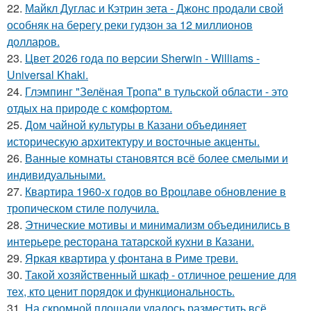
22.
Майкл Дуглас и Кэтрин зета - Джонс продали свой
особняк на берегу реки гудзон за 12 миллионов
долларов.
23.
Цвет 2026 года по версии Sherwin - Williams -
Universal Khaki.
24.
Глэмпинг "Зелёная Тропа" в тульской области - это
отдых на природе с комфортом.
25.
Дом чайной культуры в Казани объединяет
историческую архитектуру и восточные акценты.
26.
Ванные комнаты становятся всё более смелыми и
индивидуальными.
27.
Квартира 1960-х годов во Вроцлаве обновление в
тропическом стиле получила.
28.
Этнические мотивы и минимализм объединились в
интерьере ресторана татарской кухни в Казани.
29.
Яркая квартира у фонтана в Риме треви.
30.
Такой хозяйственный шкаф - отличное решение для
тех, кто ценит порядок и функциональность.
31.
На скромной площади удалось разместить всё