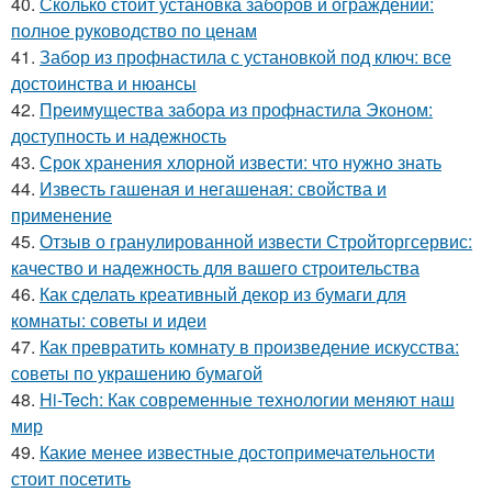
40.
Сколько стоит установка заборов и ограждений:
полное руководство по ценам
41.
Забор из профнастила с установкой под ключ: все
достоинства и нюансы
42.
Преимущества забора из профнастила Эконом:
доступность и надежность
43.
Срок хранения хлорной извести: что нужно знать
44.
Известь гашеная и негашеная: свойства и
применение
45.
Отзыв о гранулированной извести Стройторгсервис:
качество и надежность для вашего строительства
46.
Как сделать креативный декор из бумаги для
комнаты: советы и идеи
47.
Как превратить комнату в произведение искусства:
советы по украшению бумагой
48.
Hi-Tech: Как современные технологии меняют наш
мир
49.
Какие менее известные достопримечательности
стоит посетить