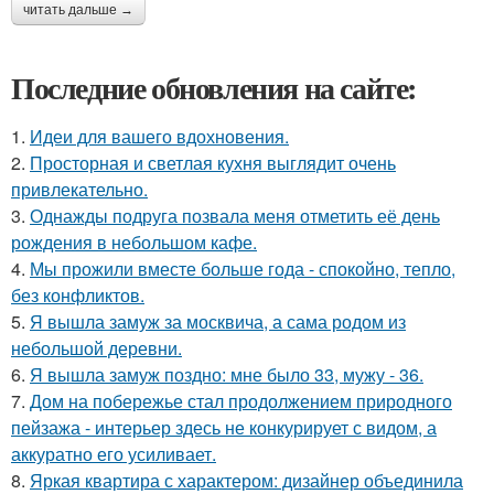
читать дальше →
Последние обновления на сайте:
1.
Идеи для вашего вдохновения.
2.
Просторная и светлая кухня выглядит очень
привлекательно.
3.
Однажды подруга позвала меня отметить её день
рождения в небольшом кафе.
4.
Мы прожили вместе больше года - спокойно, тепло,
без конфликтов.
5.
Я вышла замуж за москвича, а сама родом из
небольшой деревни.
6.
Я вышла замуж поздно: мне было 33, мужу - 36.
7.
Дом на побережье стал продолжением природного
пейзажа - интерьер здесь не конкурирует с видом, а
аккуратно его усиливает.
8.
Яркая квартира с характером: дизайнер объединила