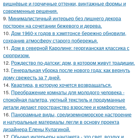
вишнёвые и горчичные оттенки, винтажные формы и
современные решения.
9.
Минималистичный интерьер без лишнего декора
построен на сочетании бежевого и дерева.
10.
Дом 1960-х годов в хэмптонсе бережно обновили,
сохранив атмосферу старого побережья.
11.
Дом в северной Каролине: георгианская классика с
сюрпризом.
12.
Рождество по-датски: дом, в котором живут традиции.
13.
Генеральная уборка после нового года: как вернуть
дому свежесть за 7 дней.
14.
Квартира, в которую хочется возвращаться.
15.
Преображение комнаты для молодого человека -
спокойная палитра, уютный текстиль и продуманные
детали делают пространство взрослее и комфортнее.
16.
Панорамные виды, средиземноморское настроение
и натуральные материалы легли в основу проекта
дизайнера Елены Кулагиной.
17.
Обычно интерьеры нантакета - это свет, воздух и