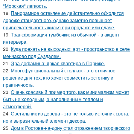
"Морская" легкость.
18.
Панорамное остекление действительно обходится
дороже стандартного, однако заметно повышает
привлекательность жилья при продаже или сдаче.
19.
Трансформация тумбочки: из обычной - в акцент
интерьера.
20.
Куда поехать на выходных: арт - пространство в селе
менчаково под Суздалем.
21.
Эра дофамина: яркая квартира в Париже.
22.
Многофункциональный стеллаж - это отличное
решение для тех, кто хочет совместить эстетику и
практичность.
23.
Очень красивый пример того, как минимализм может
быть не холодным, а наполненным теплом и
атмосферой.
24.
Светильник из дерева - это не только источник света,
но и выразительный элемент декора.
25.
Дом в Ростове-на-дону стал отражением творческого