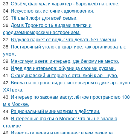
33.
Объём, фактура и характер - барельеф на стене.
34.
Искусство как источник вдохновения.
35.
Тёплый лофт для всей семьи.
36.
Дом в Торонто с 19 видами плитки и
средиземноморским настроением.
37.
Вздулся паркет от воды: что делать без замены
38.
Постирочный уголок в квартире: как организовать с
умом.
39.
Максимум цвета: интерьер, где белому не место.
40.
Идея для интерьера: обувница своими руками.
41.
Скандинавский интерьер с отсылкой к ар - нуво.
42.
Вилла на острове лидо с интерьером в духе ар - нуво
XXI века.
43.
Интерьер по законам васту: лёгкое пространство 108
м в Москве.
44.
Рациональный минимализм в действии.
45.
Интересные факты о Москве: что вы не знали о
столице
46.
Известь гашеная и негашеная: в чем разница