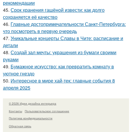
рекомендации
45.
Срок хранения гашёной извести: как долго
сохраняется её качество
46.
Главные достопримечательности Санкт-Петербурга:
что посмотреть в первую очередь
47.
Уникальные концерты Славы в Чите: расписание и
детали
48.
Создай зал мечты: украшения из бумаги своими
руками
49.
Бумажное искусство: как превратить комнату в
уютное гнездо
50.
Интересное в мире хай-тек: главные события 8
апреля 2025
© 2026 Идеи дизайна интерьера
Контакты
Пользовательское соглашение
Политика конфидециальности
Обратная связь