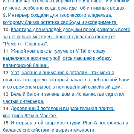
8.
Парни часто слышат упрёки в неряшливости и плохой
гигиене, особенно когда речь идёт об интимных вещах.
9.
Интерьер создали для творческого владельца,
которому близка эстетика свободы и эксперимента.
10.
Квартира для молодой девушки преобразилась всего
за несколько месяцев - проект сделали в формате
"Ремонт - Сюрприз".
11.
Жилой комплекс в тулуме от V Taller сразу
выделяется архитектурой, отсылающей к образу
вавилонской башни.
12.
Уют, баланс и внимание к деталям - так можно
описать этот проект, который начался с небольшой бани
и со временем вырос в полноценный семейный дом.
13.
Белый бетон и зелень: дом в Испании, где сад стал
частью интерьера.
14.
Деревянный потолок и выразительная плитка:
квартира 62 м в Москве.
15.
Интерьер этой квартиры студия Plan A построила на
балансе спокойствия и выразительности.