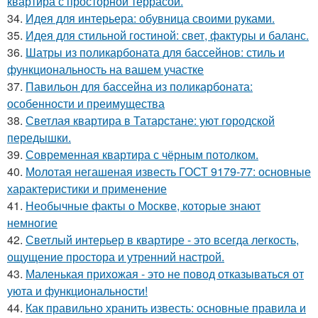
квартира с просторной террасой.
34.
Идея для интерьера: обувница своими руками.
35.
Идея для стильной гостиной: свет, фактуры и баланс.
36.
Шатры из поликарбоната для бассейнов: стиль и
функциональность на вашем участке
37.
Павильон для бассейна из поликарбоната:
особенности и преимущества
38.
Светлая квартира в Татарстане: уют городской
передышки.
39.
Современная квартира с чёрным потолком.
40.
Молотая негашеная известь ГОСТ 9179-77: основные
характеристики и применение
41.
Необычные факты о Москве, которые знают
немногие
42.
Светлый интерьер в квартире - это всегда легкость,
ощущение простора и утренний настрой.
43.
Маленькая прихожая - это не повод отказываться от
уюта и функциональности!
44.
Как правильно хранить известь: основные правила и