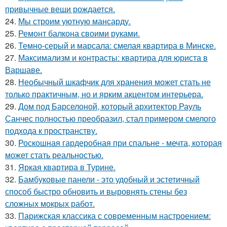
привычные вещи рождается.
24.
Мы строим уютную мансарду.
25.
Ремонт балкона своими руками.
26.
Темно-серый и марсала: смелая квартира в Минске.
27.
Максимализм и контрасты: квартира для юриста в
Варшаве.
28.
Необычный шкафчик для хранения может стать не
только практичным, но и ярким акцентом интерьера.
29.
Дом под Барселоной, который архитектор Рауль
Санчес полностью преобразил, стал примером смелого
подхода к пространству.
30.
Роскошная гардеробная при спальне - мечта, которая
может стать реальностью.
31.
Яркая квартира в Турине.
32.
Бамбуковые панели - это удобный и эстетичный
способ быстро обновить и выровнять стены без
сложных мокрых работ.
33.
Парижская классика с современным настроением: