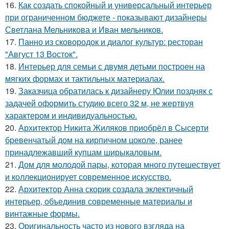
16.
Как создать спокойный и универсальный интерьер
при ограниченном бюджете - показывают дизайнеры
Светлана Мельникова и Иван мельников.
17.
Панно из сковородок и диалог культур: ресторан
"Август 13 Восток".
18.
Интерьер для семьи с двумя детьми построен на
мягких формах и тактильных материалах.
19.
Заказчица обратилась к дизайнеру Юлии поздняк с
задачей оформить студию всего 32 м, не жертвуя
характером и индивидуальностью.
20.
Архитектор Никита Жиляков приобрёл в Сысерти
бревенчатый дом на кирпичном цоколе, ранее
принадлежавший купцам ширыкаловым.
21.
Дом для молодой пары, которая много путешествует
и коллекционирует современное искусство.
22.
Архитектор Анна скорик создала эклектичный
интерьер, объединив современные материалы и
винтажные формы.
23.
Оригинальность часто из нового взгляда на