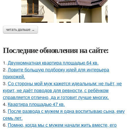
читать дальше →
Последние обновления на сайте:
1.
Двухкомнатная квартира площадью 64 кв.
2.
Ловите большую подборку идей для интерьера
прихожей.
3.
Со стороны мой муж кажется идеальным: не пьёт, не
курит, не даёт поводов для ревности, с ребёнком
справляется отлично, да и готовит лучше многих.
4.
Квартира площадью 47 кв.
5.
После развода с мужем я одна воспитываю сына, ему
семь лет.
6.
Помню, когда мы с мужем начали жить вместе, его