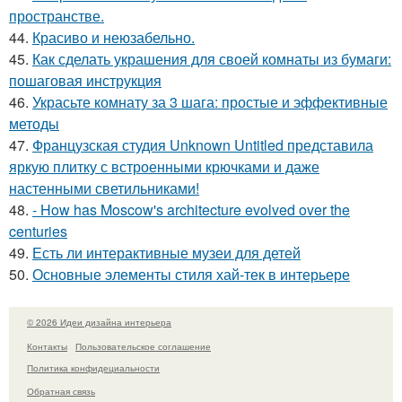
пространстве.
44.
Красиво и неюзабельно.
45.
Как сделать украшения для своей комнаты из бумаги:
пошаговая инструкция
46.
Украсьте комнату за 3 шага: простые и эффективные
методы
47.
Французская студия Unknown Untitled представила
яркую плитку с встроенными крючками и даже
настенными светильниками!
48.
- How has Moscow's architecture evolved over the
centuries
49.
Есть ли интерактивные музеи для детей
50.
Основные элементы стиля хай-тек в интерьере
© 2026 Идеи дизайна интерьера
Контакты
Пользовательское соглашение
Политика конфидециальности
Обратная связь