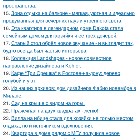
пространства.
15.
Зона отдыха на балконе - мягкая, уютная и идеально
продуманная для вечерних пауз и утреннего света.
16.
Эта квартира в легендарном доме Dakota стала
семейным домом для хозяйки и её трёх дочерей.
17.
Старый стол обрёл новое звучание - и выглядит так,
будто всегда был частью интерьера.
18.
Коллекция Landshapes - новое совместное
направление дизайнера и Kohler.
19.
Кафе "Три Орешка" в Ростове-на-дону: дерево,
голубой и уют.
20.
Из наших архивов: дом дизайнера Фабио новембре в
Милане.
21.
Сад на крыше с видом на горы.
22.
Прачечная на двух квадратах - легко!
23.
Вилла на ибице стала для хозяйки не только местом
отдыха, но и источником вдохновения.
24.
Квартира в доме рядом с МГУ получила новое