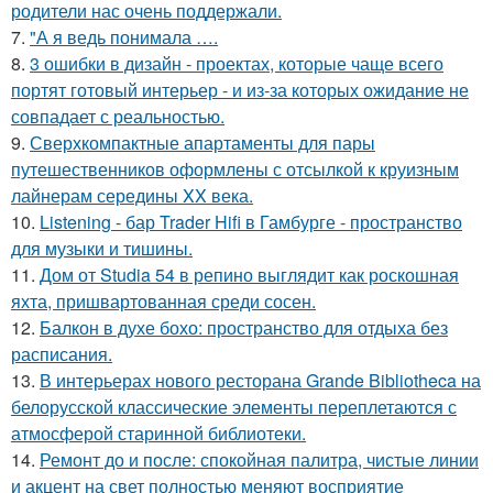
родители нас очень поддержали.
7.
"А я ведь понимала ….
8.
3 ошибки в дизайн - проектах, которые чаще всего
портят готовый интерьер - и из-за которых ожидание не
совпадает с реальностью.
9.
Сверхкомпактные апартаменты для пары
путешественников оформлены с отсылкой к круизным
лайнерам середины XX века.
10.
Listening - бар Trader Hifi в Гамбурге - пространство
для музыки и тишины.
11.
Дом от Studia 54 в репино выглядит как роскошная
яхта, пришвартованная среди сосен.
12.
Балкон в духе бохо: пространство для отдыха без
расписания.
13.
В интерьерах нового ресторана Grande Bibliotheca на
белорусской классические элементы переплетаются с
атмосферой старинной библиотеки.
14.
Ремонт до и после: спокойная палитра, чистые линии
и акцент на свет полностью меняют восприятие