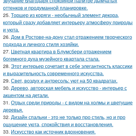
звучание благодаря спокойной палитре дымчатых
оттенков и продуманной планировке.
25.
Торшер из коряги - необычный элемент декора,
который сразу добавляет интерьеру атмосферу природы
и уюта.
26.
Дом в Ростове-на-дону стал отражением творческого
подхода и личного стиля хозяйки.
27.
Цветная квартира в Блумсбери отражением
богемного духа музейного квартала стала.
28.
Этот интерьер сочетает в себе элегантность классики
и выразительность современного искусства.
29.
Свет, воздух и антресоль: уют на 50 квадратах.
30.
Дерево, авторская мебель и искусство - интерьер с
акцентом на детали.
31.
Отдых среди природы - с видом на холмы и цветущие
деревья.
32.
Дизайн спальни - это не только про стиль, но и про
ощущение уюта, спокойствия и восстановления.
33.
Искусство как источник вдохновения.