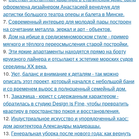
оформлена дизайнером Анастасией венедчук для
артистки большого театра оперы и балета в Минске.
7.
Современный интерьер для молодой пары построен
на сочетании металла, зеркал и арт - объектов.
8.
Дом на ибице в средиземноморском стиле - пример
мягкого и тёплого переосмысления старой постройки.
9.
Эти яркие апартаменты находятся прямо на борту
круизного лайнера и отсылают к эстетике морских судов
середины XX века.
10.
Уют, баланс и внимание к деталям - так можно
описать этот проект, который начался с небольшой бани
и со временем вырос в полноценный семейный дом.
11.
Заказчица - юрист с сдержанным характером -
обратилась в студию Design is Fine, чтобы превратить
квартиру в пространство покоя и восстановления.
12.
Индустриальное искусство и упорядоченный хаос:
дом архитектора Александры мадираццы.
13.
Генеральная уборка после нового года: как вернуть