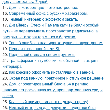
дому свежесть за 7 дней.
14.
Дом, в котором цвет - это настроение.
15.
Современный офис с русским характером.
16.
Темный интерьер с эффектом заката.
17.
Дизайнеры Стеф и Памела катч выбрали особый
путь - не переделывать пространство радикально, а
раскрыть его характер мягко и бережно.
18.
Топ - 3 ошибки в планировке кухни с полуостровом.
19.
Первая точка новой сети St.
20.
Подвесной стеллаж своими руками.
21.
Трансформация тумбочки: из обычной - в акцент
интерьера.
22.
Как красиво оформить инсталляцию в ванной.
23.
Экран под ванную: практичное и стильное решение.
24.
Дом, спроектированный Studia 54 в репино,
напоминает роскошную яхту, пришвартованную среди
сосен.
25.
Классный пример смелого подхода к цвету!
26.
Нежный интерьер для девушки - студентки был