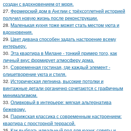
создан с вдохновением от моря.
27.
Фермерский дом в Англии с трёхсотлетней историей
получил новую жизнь после реконструкции.
28.
Маленькая кухня тоже может стать местом уюта и
вдохновения.
29.
Цвет дивана способен задать настроение всему
интерьеру.
30.
Эта квартира в Милане - тонкий пример того, как
личный вкус формирует атмосферу дома.
31.
Современная гостиная, где каждый элемент -
олицетворение уюта и стиля.
32.
Историческая лепнина, высокие потолки и
винтажные детали органично сочетаются с графичным
минимализмом.
33.
Оливковый в интерьере: мягкая альтернатива
бежевому.
34.
Парижская классика с современным настроением:
квартира с просторной террасой.
35.
Как выбрать идеальный пол для кухни: советы и