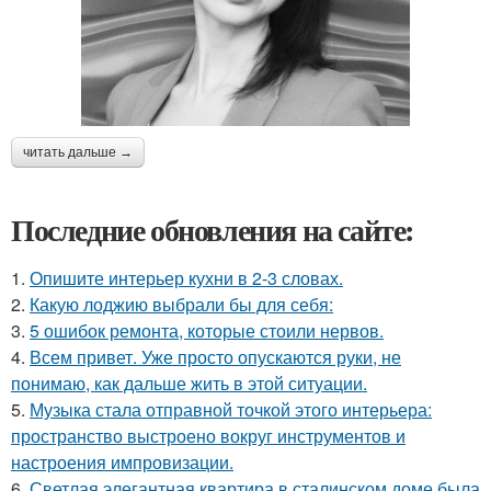
читать дальше →
Последние обновления на сайте:
1.
Опишите интерьер кухни в 2-3 словах.
2.
Какую лоджию выбрали бы для себя:
3.
5 ошибок ремонта, которые стоили нервов.
4.
Всем привет. Уже просто опускаются руки, не
понимаю, как дальше жить в этой ситуации.
5.
Музыка стала отправной точкой этого интерьера:
пространство выстроено вокруг инструментов и
настроения импровизации.
6.
Светлая элегантная квартира в сталинском доме была