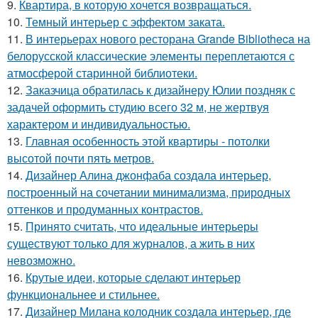
9.
Квартира, в которую хочется возвращаться.
10.
Темный интерьер с эффектом заката.
11.
В интерьерах нового ресторана Grande Bibliotheca на
белорусской классические элементы переплетаются с
атмосферой старинной библиотеки.
12.
Заказчица обратилась к дизайнеру Юлии поздняк с
задачей оформить студию всего 32 м, не жертвуя
характером и индивидуальностью.
13.
Главная особенность этой квартиры - потолки
высотой почти пять метров.
14.
Дизайнер Алина джонфаба создала интерьер,
построенный на сочетании минимализма, природных
оттенков и продуманных контрастов.
15.
Принято считать, что идеальные интерьеры
существуют только для журналов, а жить в них
невозможно.
16.
Крутые идеи, которые сделают интерьер
функциональнее и стильнее.
17.
Дизайнер Милана колодник создала интерьер, где