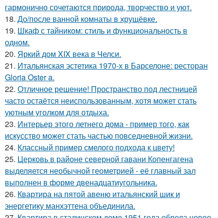
гармонично сочетаются природа, творчество и уют.
18.
До/после ванной комнаты в хрущёвке.
19.
Шкаф с тайником: стиль и функциональность в
одном.
20.
Яркий дом XIX века в Челси.
21.
Итальянская эстетика 1970-х в Барселоне: ресторан
Gloria Oster a.
22.
Отличное решение! Пространство под лестницей
часто остаётся неиспользованным, хотя может стать
уютным уголком для отдыха.
23.
Интерьер этого летнего дома - пример того, как
искусство может стать частью повседневной жизни.
24.
Классный пример смелого подхода к цвету!
25.
Церковь в районе северной гавани Копенгагена
выделяется необычной геометрией - её главный зал
выполнен в форме двенадцатиугольника.
26.
Квартира на пятой авеню итальянский шик и
энергетику манхэттена объединила.
27.
Квартира в сталинском доме 1951 года обрела новое