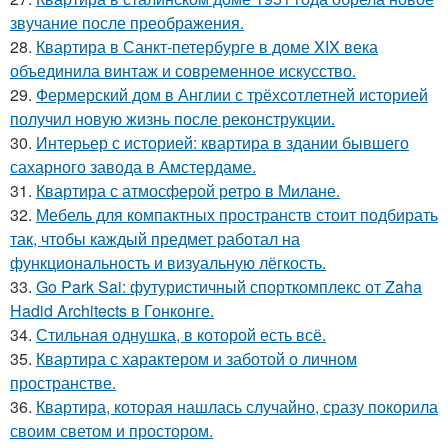
звучание после преображения.
28.
Квартира в Санкт-петербурге в доме XIX века
объединила винтаж и современное искусство.
29.
Фермерский дом в Англии с трёхсотлетней историей
получил новую жизнь после реконструкции.
30.
Интерьер с историей: квартира в здании бывшего
сахарного завода в Амстердаме.
31.
Квартира с атмосферой ретро в Милане.
32.
Мебель для компактных пространств стоит подбирать
так, чтобы каждый предмет работал на
функциональность и визуальную лёгкость.
33.
Go Park Sai: футуристичный спорткомплекс от Zaha
Hadid Architects в Гонконге.
34.
Стильная однушка, в которой есть всё.
35.
Квартира с характером и заботой о личном
пространстве.
36.
Квартира, которая нашлась случайно, сразу покорила
своим светом и простором.