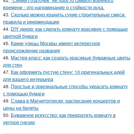
42.
"Синий Платочек" не просто символ военного
времени - это напоминание о стойкости духа.
43.
Сколько можно хранить сухие строительные смеси:
правила и рекомендации
44.
DIY декор: как сделать комнату красивее с помощью
цветной бумаги
45.
Какие улицы Москвы имеют интересное
происхождение названия
46.
Мастер-класс: как создать красивые бумажные цветы
для стен
47.
Как оформить пустую стену: 10 оригинальных идей
для вашего интерьера
48.
Простые и оригинальные способы украсить комнату
с помощью бумаги
49.
Слава в Магнитогорске: расписание концертов и
цены на билеты
50.
Бумажное искусство: как превратить комнату в
уютное гнездо