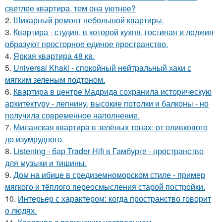
светлее квартира, тем она уютнее?
2.
Шикарный ремонт небольшой квартиры.
3.
Квартира - студия, в которой кухня, гостиная и лоджия
образуют просторное единое пространство.
4.
Яркая квартира 48 кв.
5.
Universal Khaki - спокойный нейтральный хаки с
мягким зеленым подтоном.
6.
Квартира в центре Мадрида сохранила историческую
архитектуру - лепнину, высокие потолки и балконы - но
получила современное наполнение.
7.
Миланская квартира в зелёных тонах: от оливкового
до изумрудного.
8.
Listening - бар Trader Hifi в Гамбурге - пространство
для музыки и тишины.
9.
Дом на ибице в средиземноморском стиле - пример
мягкого и тёплого переосмысления старой постройки.
10.
Интерьер с характером: когда пространство говорит
о людях.