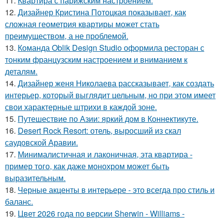
11.
Квартира с парижским настроением.
12.
Дизайнер Кристина Потоцкая показывает, как
сложная геометрия квартиры может стать
преимуществом, а не проблемой.
13.
Команда Oblik Design Studio оформила ресторан с
тонким французским настроением и вниманием к
деталям.
14.
Дизайнер женя Николаева рассказывает, как создать
интерьер, который выглядит цельным, но при этом имеет
свои характерные штрихи в каждой зоне.
15.
Путешествие по Азии: яркий дом в Коннектикуте.
16.
Desert Rock Resort: отель, выросший из скал
саудовской Аравии.
17.
Минималистичная и лаконичная, эта квартира -
пример того, как даже монохром может быть
выразительным.
18.
Черные акценты в интерьере - это всегда про стиль и
баланс.
19.
Цвет 2026 года по версии Sherwin - Williams -