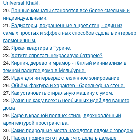
Universal Khaki.
20.
Ванные комнаты становятся всё более смелыми и
индивидуальными.
21.
Радиаторы, покрашенные в цвет стен, - один из
самых простых и эффектных способов сделать интерьер
гармоничным.
22.
Яркая квартира в Турине.
23.
Хотите спрятать некрасивую батарею?
24.
Кирпич, дерево и мрамор - тёплый минимализм в
темной палитре дома в Мельбурне.
25.
Идея для интерьера: стеклянное зонирование.
26.
Объём, фактура и характер - барельеф на стене.
27.
Как установить стиральную машину с умом.
28.
Кухня не как у всех: 5 необычных идей для вашего
дома
29.
Кафе в красной поляне: стиль, вдохновлённый
архитектурой пространства.
30.
Какие природные места находятся рядом с городом
31.
Паркет поднялся от воды: что делать дальше