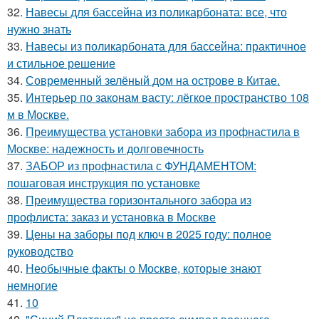
32.
Навесы для бассейна из поликарбоната: все, что
нужно знать
33.
Навесы из поликарбоната для бассейна: практичное
и стильное решение
34.
Современный зелёный дом на острове в Китае.
35.
Интерьер по законам васту: лёгкое пространство 108
м в Москве.
36.
Преимущества установки забора из профнастила в
Москве: надежность и долговечность
37.
ЗАБОР из профнастила с ФУНДАМЕНТОМ:
пошаговая инструкция по установке
38.
Преимущества горизонтального забора из
профлиста: заказ и установка в Москве
39.
Цены на заборы под ключ в 2025 году: полное
руководство
40.
Необычные факты о Москве, которые знают
немногие
41.
10