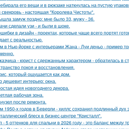
ебирала его вещи и в рюкзаке наткнулась на пустую упаковку
 свекровь - настоящая "Королева Чистоты".
ышла замуж поздно: мне было 33, мужу - 36.
ачи сделали узи - и были в шоке.
ошибки в дизайн - проектах, которые чаще всего портят гот
дает с реальностью.
м в Нью-йорке с интерьерами Жана - Луи деньо - пример тог
менно.
казчица - юрист с сдержанным характером - обратилась в ст
странство покоя и восстановления.
ис, который ощущается как дом.
о дешевит интерьер: окна.
остая идея новогоднего декора.
етлая рабочая зона.
нузел после ремонта.
м 1950-х годов в Беверли - хиллс сохранил подлинный дух 
таллический блеск в бизнес-центре "Кристалл".
п - 5 оттенков для спальни в 2026 году - это баланс между