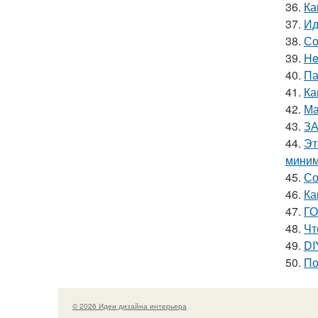
36.
Ка
37.
Ид
38.
Со
39.
He
40.
Па
41.
Ка
42.
Ма
43.
ЗА
44.
Эт
миним
45.
Со
46.
Ка
47.
ГО
48.
Чт
49.
DI
50.
По
© 2026 Идеи дизайна интерьера