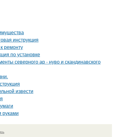
еимущества
говая инструкция
 к ремонту
ция по установке
енты северного ар - нуво и скандинавского
зни.
нструкция
ельной извести
ия
бумаги
и руками
язь