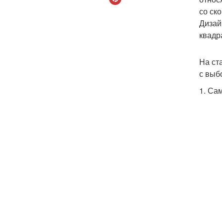
со ск
Дизай
квадр
На ст
с выб
1. Са