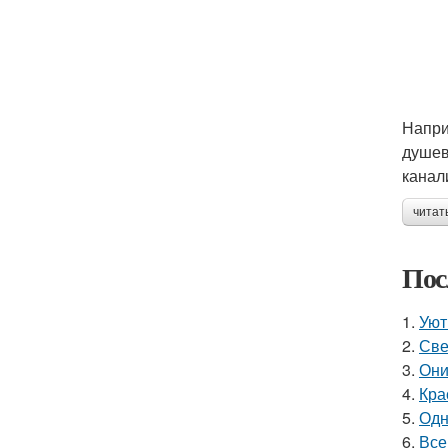
Напри
душев
канал
читат
Пос
1.
Уют
2.
Све
3.
Они
4.
Кра
5.
Одн
6.
Все