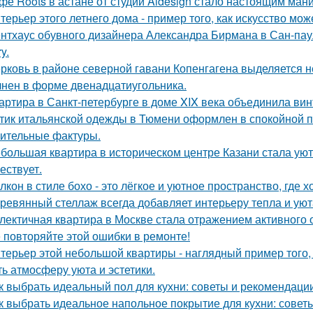
фе Roots в астане от студии Aidesign стало настоящим ман
терьер этого летнего дома - пример того, как искусство мо
нтхаус обувного дизайнера Александра Бирмана в Сан-паул
y.
рковь в районе северной гавани Копенгагена выделяется н
нен в форме двенадцатиугольника.
артира в Санкт-петербурге в доме XIX века объединила вин
тик итальянской одежды в Тюмени оформлен в спокойной п
ительные фактуры.
большая квартира в историческом центре Казани стала ую
ествует.
лкон в стиле бохо - это лёгкое и уютное пространство, где 
ревянный стеллаж всегда добавляет интерьеру тепла и уют
лектичная квартира в Москве стала отражением активного 
 повторяйте этой ошибки в ремонте!
терьер этой небольшой квартиры - наглядный пример того,
ть атмосферу уюта и эстетики.
к выбрать идеальный пол для кухни: советы и рекомендаци
к выбрать идеальное напольное покрытие для кухни: совет