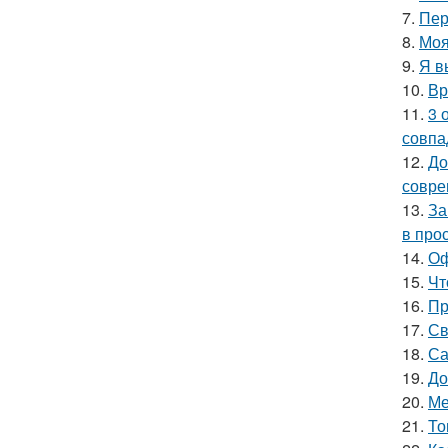
7.
Пер
8.
Моя
9.
Я в
10.
Вр
11.
3 
совпа
12.
До
совре
13.
За
в про
14.
Оф
15.
Чт
16.
Пр
17.
Св
18.
Са
19.
До
20.
Ме
21.
То