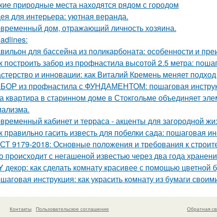
кие природные места находятся рядом с городом
ея для интерьера: уютная веранда.
временный дом, отражающий личность хозяина.
adlines:
вильон для бассейна из поликарбоната: особенности и пр
к построить забор из профнастила высотой 2.5 метра: поша
стерство и инновации: как Виталий Кремень меняет подход
БОР из профнастила с ФУНДАМЕНТОМ: пошаговая инструк
а квартира в старинном доме в Стокгольме объединяет элем
ализма.
временный кабинет и терраса - акценты для загородной жи
к правильно гасить известь для побелки сада: пошаговая и
СТ 9179-2018: Основные положения и требования к строит
о происходит с негашеной известью через два года хранен
Y декор: как сделать комнату красивее с помощью цветной 
шаговая инструкция: как украсить комнату из бумаги своим
Контакты
Пользовательское соглашение
Обратная св