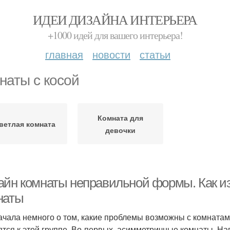
ИДЕИ ДИЗАЙНА ИНТЕРЬЕРА
+1000 идей для вашего интерьера!
главная
новости
статьи
наты с косой
Комната для
ветлая комната
девочки
айн комнаты неправильной формы. Как и
наты
ачала немного о том, какие проблемы возможны с комнат
ятся к этой группе. Во-первых, асимметричные комнаты. Н