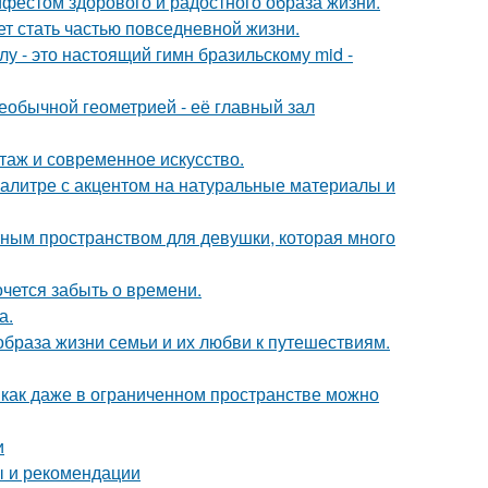
ифестом здорового и радостного образа жизни.
жет стать частью повседневной жизни.
у - это настоящий гимн бразильскому mid -
еобычной геометрией - её главный зал
таж и современное искусство.
алитре с акцентом на натуральные материалы и
тным пространством для девушки, которая много
хочется забыть о времени.
а.
образа жизни семьи и их любви к путешествиям.
 как даже в ограниченном пространстве можно
и
ы и рекомендации