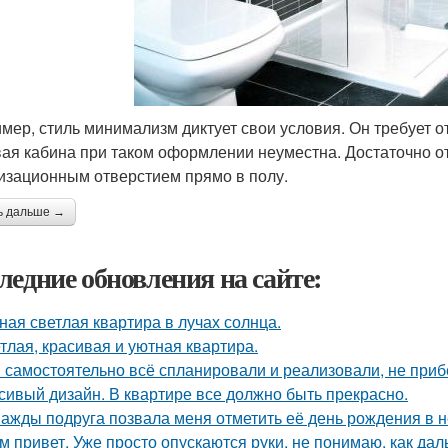
мер, стиль минимализм диктует свои условия. Он требует о
ая кабина при таком оформлении неуместна. Достаточно от
изационным отверстием прямо в полу.
ь дальше →
ледние обновления на сайте:
ная светлая квартира в лучах солнца.
тлая, красивая и уютная квартира.
 самостоятельно всё спланировали и реализовали, не приб
сивый дизайн. В квартире все должно быть прекрасно.
ажды подруга позвала меня отметить её день рождения в 
м привет. Уже просто опускаются руки, не понимаю, как дал