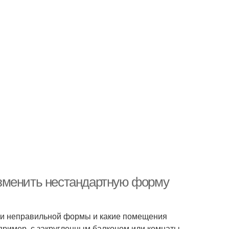
зменить нестандартную форму
ами неправильной формы и какие помещения
апример, с закругленным балконом или комнаты