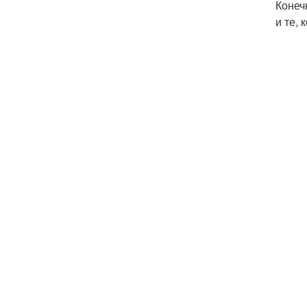
Конеч
и те,