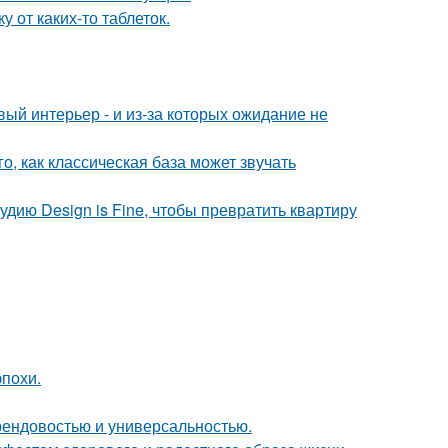
 от каких-то таблеток.
овый интерьер - и из-за которых ожидание не
о, как классическая база может звучать
удию Design is Fine, чтобы превратить квартиру
эпохи.
 трендовостью и универсальностью.