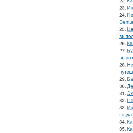
22.
Ка
23.
Ин
24.
Пе
Centur
25.
Це
выпол
26.
Кв
27.
Бу
выраз
28.
Не
путеш
29.
Ба
30.
Де
31.
Эк
32.
Не
33.
Ин
созда
34.
Ка
35.
Ка