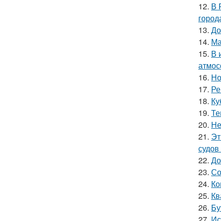
12.
В 
город
13.
До
14.
Ма
15.
В 
атмос
16.
Но
17.
Ре
18.
Ку
19.
Те
20.
Не
21.
Эт
судов
22.
До
23.
Со
24.
Ко
25.
Кв
26.
Бу
27.
Ис