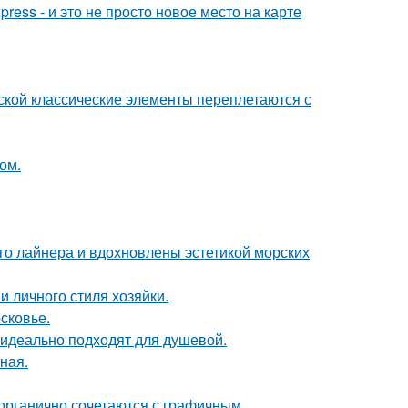
ress - и это не просто новое место на карте
сской классические элементы переплетаются с
ом.
го лайнера и вдохновлены эстетикой морских
и личного стиля хозяйки.
сковье.
 идеально подходят для душевой.
ная.
 органично сочетаются с графичным