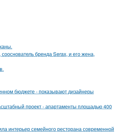
каны.
 сооснователь бренда Serax, и его жена,
в.
ченном бюджете - показывают дизайнеры
асштабный проект - апартаменты площадью 400
ила интерьер семейного ресторана современной