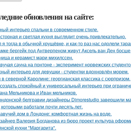
ледние обновления на сайте:
ный интерьер спальни в современном стиле.
сторная и светлая кухня выглядит очень привлекательно.
 я тогда в обычной хрущёвке, и как-то раз нас одолели тара
амке бергейк под Антверпеном живут Аксель ван Ден босше,
ница и керамист мари михилссен.
вучая сауна на понтоне - эксперимент норвежских студенто
ный интерьер для девушки - студентки вдохновлён морем.
 в северной Каролине: георгианская классика с сюрпризом.
 создать спокойный и универсальный интерьер при ограни
ана Мельникова и Иван мельников.
ондонской белгравии дизайнеры Dimorestudio завершили м
д которыми работали почти десять лет.
авучий дом в Лондоне: комфортная жизнь на воде.
зайнер Валерия Богданова из бюро проект культура оформ
янской кухни "Маргарита".