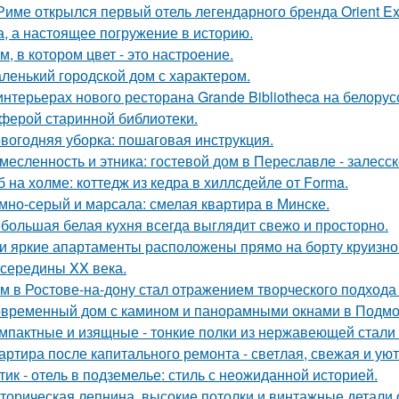
Риме открылся первый отель легендарного бренда Orient Exp
а, а настоящее погружение в историю.
м, в котором цвет - это настроение.
ленький городской дом с характером.
интерьерах нового ресторана Grande Bibliotheca на белору
ферой старинной библиотеки.
вогодняя уборка: пошаговая инструкция.
месленность и этника: гостевой дом в Переславле - залесск
б на холме: коттедж из кедра в хиллсдейле от Forma.
мно-серый и марсала: смелая квартира в Минске.
большая белая кухня всегда выглядит свежо и просторно.
и яркие апартаменты расположены прямо на борту круизно
 середины XX века.
м в Ростове-на-дону стал отражением творческого подхода 
временный дом с камином и панорамными окнами в Подмо
мпактные и изящные - тонкие полки из нержавеющей стали
артира после капитального ремонта - светлая, свежая и уют
тик - отель в подземелье: стиль с неожиданной историей.
торическая лепнина, высокие потолки и винтажные детали