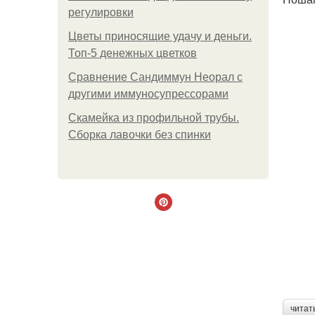
регулировки
Цветы приносящие удачу и деньги.
Топ-5 денежных цветков
Сравнение Сандиммун Неорал с
другими иммуносупрессорами
Скамейка из профильной трубы.
Сборка лавочки без спинки
читат