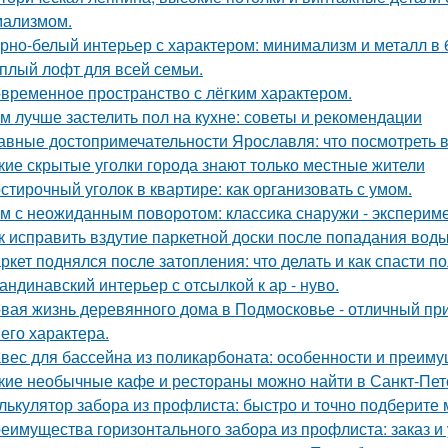
ализмом.
рно-белый интерьер с характером: минимализм и металл в 
плый лофт для всей семьи.
временное пространство с лёгким характером.
м лучше застелить пол на кухне: советы и рекомендации
авные достопримечательности Ярославля: что посмотреть 
кие скрытые уголки города знают только местные жители
стирочный уголок в квартире: как организовать с умом.
м с неожиданным поворотом: классика снаружи - экспериме
к исправить вздутие паркетной доски после попадания вод
ркет поднялся после затопления: что делать и как спасти п
андинавский интерьер с отсылкой к ар - нуво.
вая жизнь деревянного дома в Подмосковье - отличный при
 его характера.
вес для бассейна из поликарбоната: особенности и преим
кие необычные кафе и рестораны можно найти в Санкт-Пет
лькулятор забора из профлиста: быстро и точно подберите
еимущества горизонтального забора из профлиста: заказ и