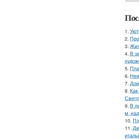
Пос
1.
Уют
2.
Про
3.
Жил
4.
В з
худож
5.
Пла
6.
Неж
7.
Дом
8.
Как
Светл
9.
В л
м, на
10.
Пл
11.
Ди
италь