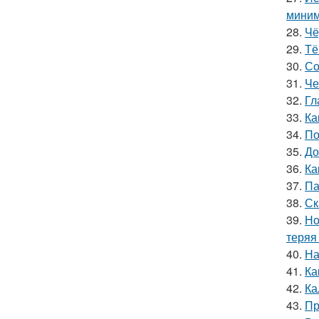
миним
28.
Чё
29.
Тё
30.
Со
31.
Че
32.
Гл
33.
Ка
34.
По
35.
До
36.
Ка
37.
Па
38.
Ск
39.
Но
теряя
40.
На
41.
Ка
42.
Ка
43.
Пр