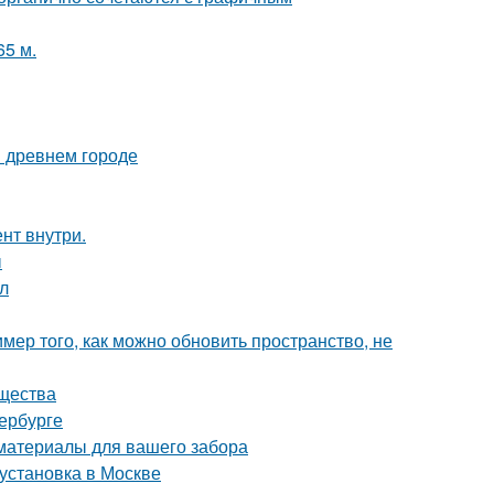
65 м.
в древнем городе
нт внутри.
ы
ол
мер того, как можно обновить пространство, не
ущества
ербурге
 материалы для вашего забора
 установка в Москве