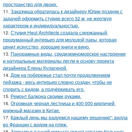
пространство для двоих.
11.
Заказчица обратилась к дизайнеру Юлии поздняк с
задачей оформить студию всего 32 м, не жертвуя
характером и индивидуальностью.
12.
Студия Heut Architects создала сдержанный,
продуманный интерьер для молодой пары, которая
ценит искусство, хорошие книги и вино.
13.
Панорамные виды, средиземноморское настроение
и натуральные материалы легли в основу проекта
дизайнера Елены Кулагиной.
14.
Дом на побережье стал почти продолжением
пейзажа - весь интерьер словно создан, чтобы не
спорить с видом, а подчёркивать его.
15.
Ремонт балкона своими руками.
16.
Огромная черная лестница и 400 000 кирпичей:
книжный магазин в Китае.
17.
Каждый день мы радуемся нашему решению": вилла
во Франции с видом на пляж.
18.
Зеркало в ванной комнате играет гораздо большую