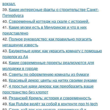
вокзал.
39.
Какие интересные факты о строительстве Санкт-
Петербурга
40.
Современный коттедж на скале с историей.
41.
Какие музеи есть в Мичуринске и что в них
представлено
42.
Полное руководство: как правильно погасить
негашеную известь
43.
Бюджетные идеи: как украсить комнату с помощью
поделок из А4
44.
Какие современные проекты реализуются для
молодежи в городе
45.
Советы по оформлению комнаты из бумаги
46.
Красивый декор: цветы на нитях своими руками
47.
4 простые идеи декора: как преобразить ваше
пространство без хлопот
48.
Рязанский Кремль: история и современность
49.
Как Rutube ведёт за собой в контенте про hi-tech
50.
Стиль хай-тек: как создать современный и