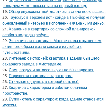
роль, чем может показаться на первый взгляд.
19.
Обзор двухкомнатной квартиры в стиле неоклассика.
20.
Таунхаус в верхнем ист - сайде в Нью-йорке получил
обновлённый интерьер в исполнении Жана - Луи деньо.
21.
Хранение в квартирах со сложной планировкой
особого подхода требует.
22.
Эклектичная квартира в Москве стала отражением
активного образа жизни семьи и их любви к
путешествиям.
23.
Интерьер с историей: квартира в здании бывшего
сахарного завода в Амстердаме.
24.
Свет, воздух и антресоль: уют на 50 квадратах.
25.
Парижская квартира с характером.
26.
Стильная однушка, в которой есть всё.
27.
Квартира с характером и заботой о личном
пространстве.
28.
Бутик - отель с характером: когда здание становится
музеем.