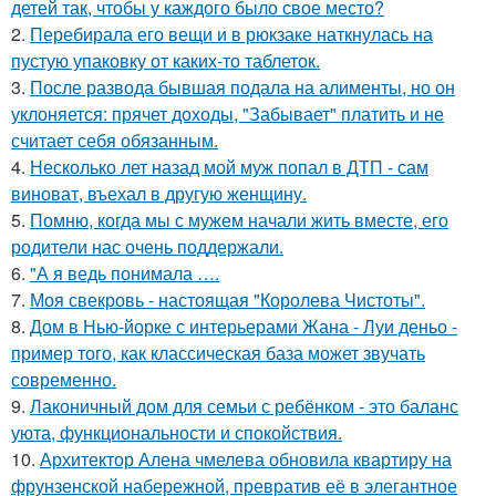
детей так, чтобы у каждого было свое место?
2.
Перебирала его вещи и в рюкзаке наткнулась на
пустую упаковку от каких-то таблеток.
3.
После развода бывшая подала на алименты, но он
уклоняется: прячет доходы, "Забывает" платить и не
считает себя обязанным.
4.
Несколько лет назад мой муж попал в ДТП - сам
виноват, въехал в другую женщину.
5.
Помню, когда мы с мужем начали жить вместе, его
родители нас очень поддержали.
6.
"А я ведь понимала ….
7.
Моя свекровь - настоящая "Королева Чистоты".
8.
Дом в Нью-йорке с интерьерами Жана - Луи деньо -
пример того, как классическая база может звучать
современно.
9.
Лаконичный дом для семьи с ребёнком - это баланс
уюта, функциональности и спокойствия.
10.
Архитектор Алена чмелева обновила квартиру на
фрунзенской набережной, превратив её в элегантное